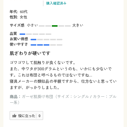
購入確認済み
年代:
60代
性別:
女性
サイズ感
小さい
大きい
品質
お買い得感
使いやすさ
肌ざわりが硬いです
ゴワゴワして肌触りが良くないです。
また、中ワタが300グラムというのも、いかにも少ないで
す。これは布団と呼べるものではないですね…
寝具メーカーの類似品の半額ですから、仕方ないと思ってい
ますが、がっかりしました。
商品：
ガーゼ肌掛け布団（サイズ：シングル / カラー：ブル
ー系）
役に立った
0