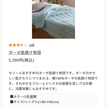
大きいサイズ
制服・スクールすべて
美容・健康・サプリメント
寝具・ベッド
制服・スクール
美容・健康通販すべて
家具・収納
キッチン・雑貨・日用品
バーゲン
大きいサイズ通販すべて
制服・学生服
カーテン・ラグ・ファブリック
大きいサイズ
制服・スクールすべて
美容・健康・サプリメント
寝具・ベッド
詳細検索
バーゲンセール
大きいサイズ レディース服
ジュニア・ティーンズ下着
バーゲン
大きいサイズ通販すべて
制服・学生服
カーテン・ラグ・ファブリック
商品カテゴリ一覧
シークレットセール
大きいサイズ レディース下着
詳細検索
バーゲンセール
大きいサイズ レディース服
ジュニア・ティーンズ下着
14件
ガーゼ肌掛け布団
カタログ
大きいサイズ メンズ
商品カテゴリ一覧
シークレットセール
大きいサイズ レディース下着
5,390円(税込)
カタログ・チラシからのご注文
カタログ
大きいサイズ 事務・制服
大きいサイズ メンズ
セシールおすすめのガーゼ肌掛け布団です。ガーゼのやさ
しい肌ざわりにつつまれる、綿100%ガーゼの肌掛け布団で
デジタルカタログ
カタログ・チラシからのご注文
す。さわやかなブルーとピンクがお部屋を涼しげな印象
大きいサイズ 事務・制服
に。冷房対策にもおすすめです。
カタログ無料プレゼント
デジタルカタログ
■カラー/2色展開
■サイズ/シングル(140×190cm)
会員メニュー