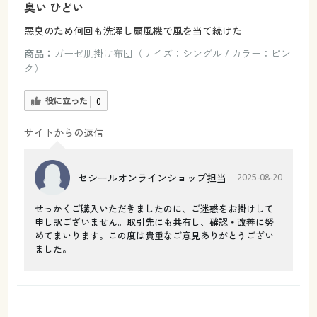
臭い ひどい
悪臭のため何回も洗濯し扇風機で風を当て続けた
商品：
ガーゼ肌掛け布団（サイズ：シングル / カラー：ピン
ク）
役に立った
0
サイトからの返信
セシールオンラインショップ担当
2025-08-20
せっかくご購入いただきましたのに、ご迷惑をお掛けして
申し訳ございません。取引先にも共有し、確認・改善に努
めてまいります。この度は貴重なご意見ありがとうござい
ました。