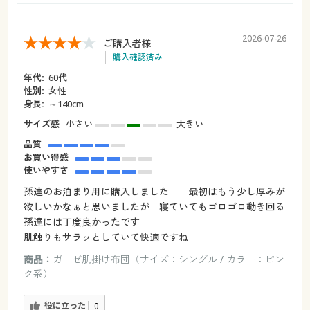
2026-07-26
ご購入者様
購入確認済み
年代:
60代
性別:
女性
身長:
～140cm
サイズ感
小さい
大きい
品質
お買い得感
使いやすさ
孫達のお泊まり用に購入しました 最初はもう少し厚みが
欲しいかなぁと思いましたが 寝ていてもゴロゴロ動き回る
孫達には丁度良かったです
肌触りもサラッとしていて快適ですね
商品：
ガーゼ肌掛け布団（サイズ：シングル / カラー：ピン
ク系）
役に立った
0