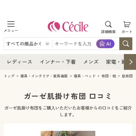
商品を探す
レディース
商品を探す
詳細検索
カート
インナー・下着
レディース通販すべて
レディース
メンズ
インナー・下着通販すべて
レディースファッション
インナー・下着
レディース通販すべて
レディース
インナー・下着
メンズ
家電・雑貨
家電・雑貨
メンズ通販すべて
女性下着
女性下着
メンズ
インナー・下着通販すべて
レディースファッション
トップ
寝具・インテリア・家具通販
寝具・ベッド
布団・枕
肌布団
寝具・インテリア・家具
家電・雑貨すべて
メンズファッション
メンズ下着
家電・雑貨
メンズ通販すべて
女性下着
女性下着
ガーゼ肌掛け布団 口コミ
美容・健康
寝具・インテリア・家具通販すべて
家電
メンズ下着
ジュニア・ティーンズ下着
ガーゼ肌掛け布団をご購入いただいたお客様からの口コミをご紹介
寝具・インテリア・家具
家電・雑貨すべて
メンズファッション
メンズ下着
します。
制服・スクール
美容・健康通販すべて
家具・収納
キッチン・雑貨・日用品
美容・健康
寝具・インテリア・家具通販すべて
家電
メンズ下着
ジュニア・ティーンズ下着