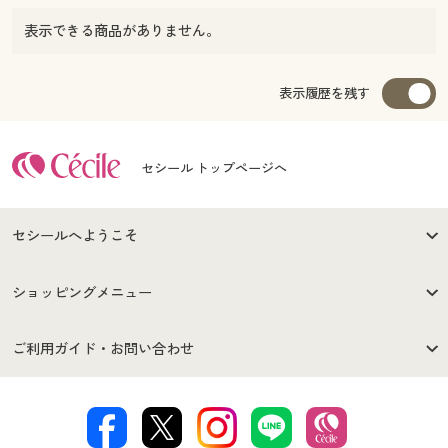
表示できる商品がありません。
表示履歴を残す
セシール トップページへ
セシールへようこそ
はじめての方へ
ご利用環境について
ショッピングメニュー
セシールご利用規約
プライバシーポリシー
商品カテゴリ
バーゲンセール
ご利用ガイド・お問い合わせ
特定商取引法に基づく表示
古物営業法に基づく表示
カタログ・チラシからのご注
デジタルカタログ
ご注文は
お届けは
文
著作権・商標について
会社案内