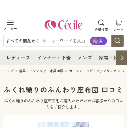
商品を探す
レディース
商品を探す
詳細検索
カート
インナー・下着
レディース通販すべて
レディース
メンズ
インナー・下着通販すべて
レディースファッション
インナー・下着
レディース通販すべて
レディース
インナー・下着
メンズ
家電・雑貨
家電・雑貨
メンズ通販すべて
女性下着
女性下着
メンズ
インナー・下着通販すべて
レディースファッション
トップ
寝具・インテリア・家具通販
カーテン・ラグ・ファブリック
ク
寝具・インテリア・家具
家電・雑貨すべて
メンズファッション
メンズ下着
家電・雑貨
メンズ通販すべて
女性下着
女性下着
ふくれ織りのふんわり座布団 口コミ
美容・健康
寝具・インテリア・家具通販すべて
家電
メンズ下着
ジュニア・ティーンズ下着
ふくれ織りのふんわり座布団をご購入いただいたお客様からの口コ
寝具・インテリア・家具
家電・雑貨すべて
メンズファッション
メンズ下着
ミをご紹介します。
制服・スクール
美容・健康通販すべて
家具・収納
キッチン・雑貨・日用品
美容・健康
寝具・インテリア・家具通販すべて
家電
メンズ下着
ジュニア・ティーンズ下着