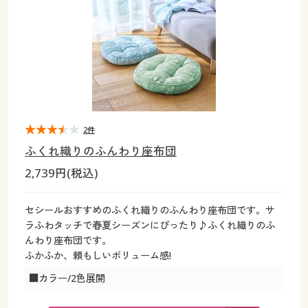
大きいサイズ
制服・スクールすべて
美容・健康・サプリメント
寝具・ベッド
制服・スクール
美容・健康通販すべて
家具・収納
キッチン・雑貨・日用品
バーゲン
大きいサイズ通販すべて
制服・学生服
カーテン・ラグ・ファブリック
大きいサイズ
制服・スクールすべて
美容・健康・サプリメント
寝具・ベッド
詳細検索
バーゲンセール
大きいサイズ レディース服
ジュニア・ティーンズ下着
バーゲン
大きいサイズ通販すべて
制服・学生服
カーテン・ラグ・ファブリック
商品カテゴリ一覧
シークレットセール
大きいサイズ レディース下着
詳細検索
バーゲンセール
大きいサイズ レディース服
ジュニア・ティーンズ下着
2件
ふくれ織りのふんわり座布団
カタログ
大きいサイズ メンズ
商品カテゴリ一覧
シークレットセール
大きいサイズ レディース下着
2,739円(税込)
カタログ・チラシからのご注文
カタログ
大きいサイズ 事務・制服
大きいサイズ メンズ
セシールおすすめのふくれ織りのふんわり座布団です。サ
ラふわタッチで春夏シーズンにぴったり♪ふくれ織りのふ
デジタルカタログ
カタログ・チラシからのご注文
んわり座布団です。
大きいサイズ 事務・制服
ふかふか、頼もしいボリューム感!
カタログ無料プレゼント
デジタルカタログ
■カラー/2色展開
会員メニュー