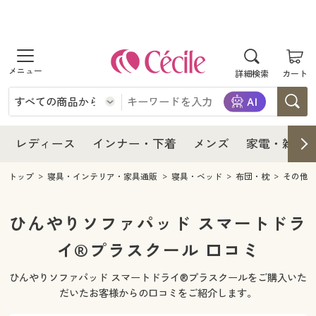
商品を探す
レディース
商品を探す
詳細検索
カート
インナー・下着
レディース通販すべて
レディース
メンズ
インナー・下着通販すべて
レディースファッション
インナー・下着
レディース通販すべて
レディース
インナー・下着
メンズ
家電・雑貨
家電・雑貨
メンズ通販すべて
女性下着
女性下着
メンズ
インナー・下着通販すべて
レディースファッション
トップ
寝具・インテリア・家具通販
寝具・ベッド
布団・枕
その他
寝具・インテリア・家具
家電・雑貨すべて
メンズファッション
メンズ下着
家電・雑貨
メンズ通販すべて
女性下着
女性下着
ひんやりソファパッド スマートドラ
美容・健康
寝具・インテリア・家具通販すべて
イ®プラスクール 口コミ
家電
メンズ下着
ジュニア・ティーンズ下着
寝具・インテリア・家具
家電・雑貨すべて
メンズファッション
メンズ下着
ひんやりソファパッド スマートドライ®プラスクールをご購入いた
制服・スクール
美容・健康通販すべて
家具・収納
キッチン・雑貨・日用品
美容・健康
寝具・インテリア・家具通販すべて
家電
メンズ下着
だいたお客様からの口コミをご紹介します。
ジュニア・ティーンズ下着