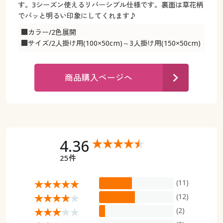
カタログ無料プレゼント
す。3シーズン使えるリバーシブル仕様です。裏面は草花柄
でパッと明るい印象にしてくれます♪
マイページ
会員メニュー
■カラー/2色展開
■サイズ/2人掛け用(100×50cm)～3人掛け用(150×50cm)
閲覧履歴
マイページ
お気に入り
商品購入ページへ
閲覧履歴
サポート
お気に入り
ご利用ガイド
サポート
4.36
よくある質問とお問い合わせ
ご利用ガイド
25件
よくある質問とお問い合わせ
(11)
(12)
(2)