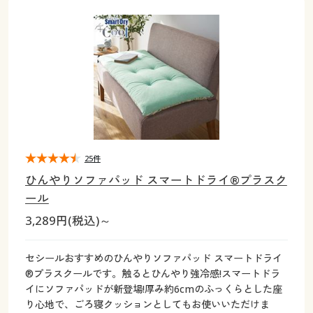
大きいサイズ
制服・スクールすべて
美容・健康・サプリメント
寝具・ベッド
制服・スクール
美容・健康通販すべて
家具・収納
キッチン・雑貨・日用品
バーゲン
大きいサイズ通販すべて
制服・学生服
カーテン・ラグ・ファブリック
大きいサイズ
制服・スクールすべて
美容・健康・サプリメント
寝具・ベッド
詳細検索
バーゲンセール
大きいサイズ レディース服
ジュニア・ティーンズ下着
バーゲン
大きいサイズ通販すべて
制服・学生服
カーテン・ラグ・ファブリック
商品カテゴリ一覧
シークレットセール
大きいサイズ レディース下着
詳細検索
バーゲンセール
大きいサイズ レディース服
ジュニア・ティーンズ下着
カタログ
25件
大きいサイズ メンズ
商品カテゴリ一覧
シークレットセール
大きいサイズ レディース下着
ひんやりソファパッド スマートドライ®プラスク
カタログ・チラシからのご注文
ール
カタログ
大きいサイズ 事務・制服
大きいサイズ メンズ
3,289円(税込)～
デジタルカタログ
カタログ・チラシからのご注文
大きいサイズ 事務・制服
セシールおすすめのひんやりソファパッド スマートドライ
カタログ無料プレゼント
®プラスクールです。触るとひんやり強冷感!スマートドラ
デジタルカタログ
イにソファパッドが新登場!厚み約6cmのふっくらとした座
会員メニュー
り心地で、ごろ寝クッションとしてもお使いいただけま