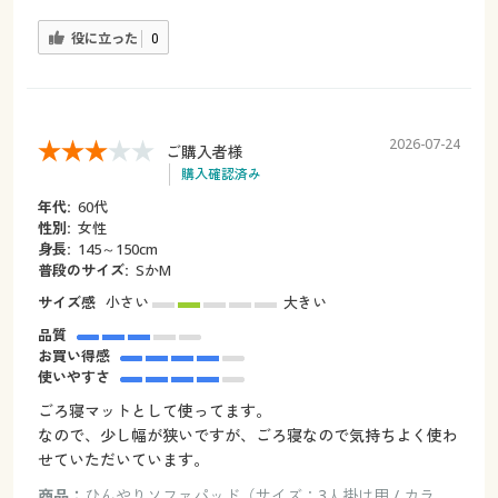
役に立った
0
2026-07-24
ご購入者様
購入確認済み
年代:
60代
性別:
女性
身長:
145～150cm
普段のサイズ:
SかM
サイズ感
小さい
大きい
品質
お買い得感
使いやすさ
ごろ寝マットとして使ってます。
なので、少し幅が狭いですが、ごろ寝なので気持ちよく使わ
せていただいています。
商品：
ひんやりソファパッド（サイズ：3人掛け用 / カラ