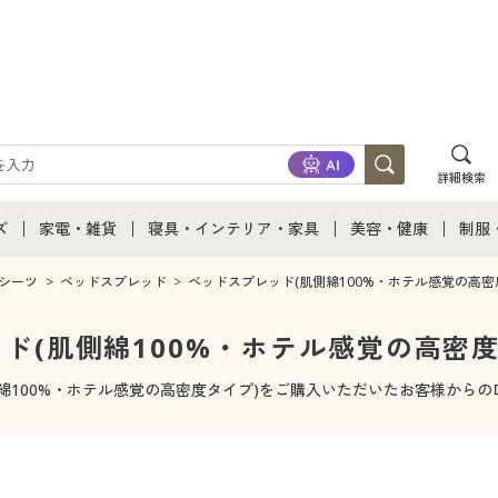
詳細検索
ズ
家電・雑貨
寝具・インテリア・家具
美容・健康
制服
て
ズ通販すべて
家電・雑貨すべて
寝具・インテリア・家具通販すべて
美容・健康通販すべ
制服
シーツ
ベッドスプレッド
ベッドスプレッド(肌側綿100%・ホテル感覚の高密
ズファッション
家電
家具・収納
美容・健康・サプリ
制服
ド(肌側綿100%・ホテル感覚の高密度
ズ下着
キッチン・雑貨・日用品
寝具・ベッド
ジュ
綿100%・ホテル感覚の高密度タイプ)をご購入いただいたお客様から
着
カーテン・ラグ・ファブリック