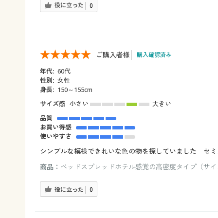
役に立った
0
ご購入者様
購入確認済み
年代:
60代
性別:
女性
身長:
150～155cm
サイズ感
小さい
大きい
品質
お買い得感
使いやすさ
シンプルな模様できれいな色の物を探していました セ
商品：
ベッドスプレッドホテル感覚の高密度タイプ（サイズ
役に立った
0