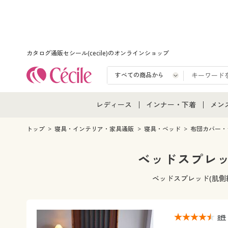
カタログ通販セシール(cecile)のオンラインショップ
レディース
インナー・下着
メン
レディース通販すべて
インナー・下着通販すべ
メン
トップ
寝具・インテリア・家具通販
寝具・ベッド
布団カバー・
レディースファッション
女性下着
メン
ベッドスプレッ
女性下着
メンズ下着
メン
ベッドスプレッド(肌側
ジュニア・ティーンズ下
8件