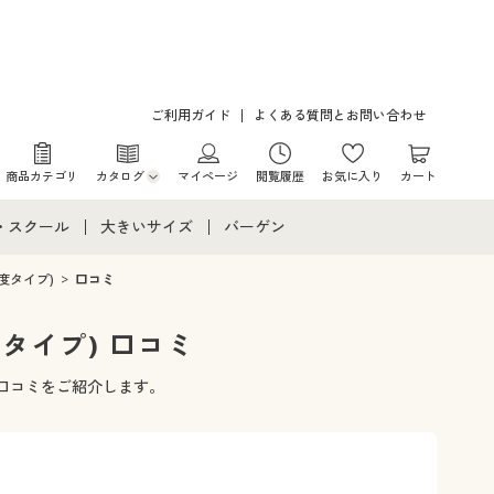
ご利用ガイド
よくある質問とお問い合わせ
商品カテゴリ
カタログ
マイページ
閲覧履歴
お気に入り
カート
カタログ・チラシからのご注文
・スクール
大きいサイズ
バーゲン
デジタルカタログ
て
・スクールすべて
大きいサイズ通販すべて
バーゲンセール
度タイプ)
口コミ
カタログ無料プレゼント
メント
・学生服
大きいサイズ レディース服
シークレットセール
タイプ) 口コミ
ニア・ティーンズ下着
大きいサイズ レディース下着
の口コミをご紹介します。
大きいサイズ メンズ