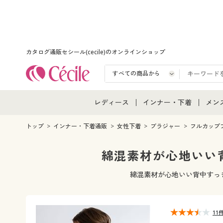
カタログ通販セシール(cecile)のオンラインショップ
レディース
インナー・下着
メン
レディース通販すべて
インナー・下着通販すべ
メン
トップ
インナー・下着通販
女性下着
ブラジャー
フルカップ
レディースファッション
女性下着
メン
綿混素材が心地いい
女性下着
メンズ下着
メン
綿混素材が心地いい背中すっ
ジュニア・ティーンズ下
11