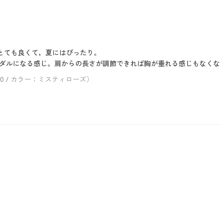
がとても良くて，夏にはぴったり。
ダルになる感じ。肩からの長さが調節できれば胸が垂れる感じもなくな
 / カラー：ミスティローズ）