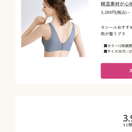
綿混素材が心
3,289円(税込)～
セシールおすす
肉が整うブラ
■カラー/2色展開
■サイズ/B75～E
3.
11