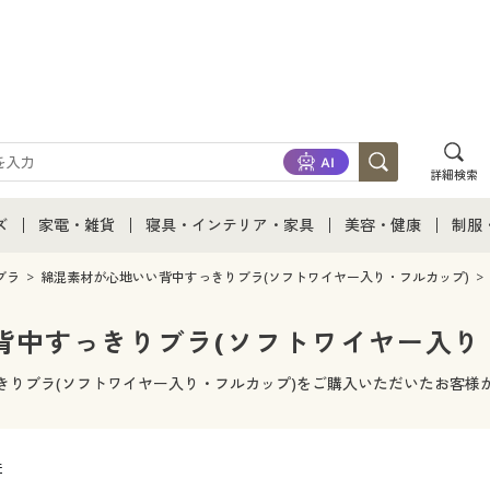
詳細検索
ズ
家電・雑貨
寝具・インテリア・家具
美容・健康
制服
て
ズ通販すべて
家電・雑貨すべて
寝具・インテリア・家具通販すべて
美容・健康通販すべ
制服
ブラ
綿混素材が心地いい背中すっきりブラ(ソフトワイヤー入り・フルカップ)
ズファッション
家電
家具・収納
美容・健康・サプリ
制服
背中すっきりブラ(ソフトワイヤー入り・
ズ下着
キッチン・雑貨・日用品
寝具・ベッド
ジュ
きりブラ(ソフトワイヤー入り・フルカップ)をご購入いただいたお客様
着
カーテン・ラグ・ファブリック
件