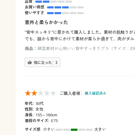
品質
お買い得感
使いやすさ
意外と柔らかかった
“背中スッキリ”に惹かれて購入しました。素材の肌触り
でも、脇から背中にかけて素材が柔らか過ぎて、肉がダル
商品：
綿混素材が心地いい背中すっきりブラ（サイズ：E90
役に立った
2
ご購入者様
購入確認済み
年代:
50代
性別:
女性
身長:
155～160cm
普段のサイズ:
E75
サイズ感
小さい
大きい