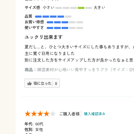
サイズ感
小さい
大きい
品質
お買い得感
使いやすさ
ユックリ出来ます
夏だし…と、ひとつ大きいサイズにした事もありますが、
主に寛ぐ日用になりました
別に注文した方をサイズアップした方が良かったなぁと思
商品：
綿混素材が心地いい背中すっきりブラ（サイズ：D90
役に立った
0
ご購入者様
購入確認済み
年代:
60代
性別:
女性