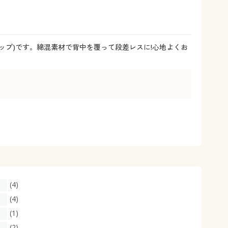
大きいサイズ 事務・制服
ップ)です。綿混素材で背中を覆って段差レスに!心地よくお
(4)
(4)
(1)
(2)