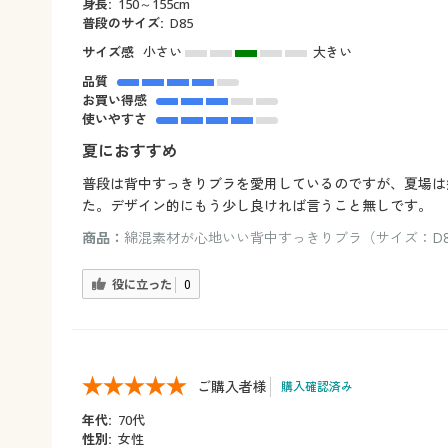
身長:
150～155cm
普段のサイズ:
D85
サイズ感
小さい
大きい
品質
お買い得感
使いやすさ
夏におすすめ
普段は背中すっきりブラを愛用しているのですが、夏場は
た。デザイン的にもう少し良ければ言うこと無しです。
商品：
綿混素材が心地いい背中すっきりブラ（サイズ：D85
役に立った
0
ご購入者様
購入確認済み
年代:
70代
性別:
女性