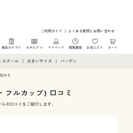
ご利用ガイド
よくある質問とお問い合わせ
商品カテゴリ
カタログ
マイページ
閲覧履歴
お気に入り
カート
カタログ・チラシからのご注文
・スクール
大きいサイズ
バーゲン
デジタルカタログ
て
・スクールすべて
大きいサイズ通販すべて
バーゲンセール
口コミ
カタログ無料プレゼント
メント
・学生服
大きいサイズ レディース服
シークレットセール
フルカップ) 口コミ
ニア・ティーンズ下着
大きいサイズ レディース下着
からの口コミをご紹介します。
大きいサイズ メンズ