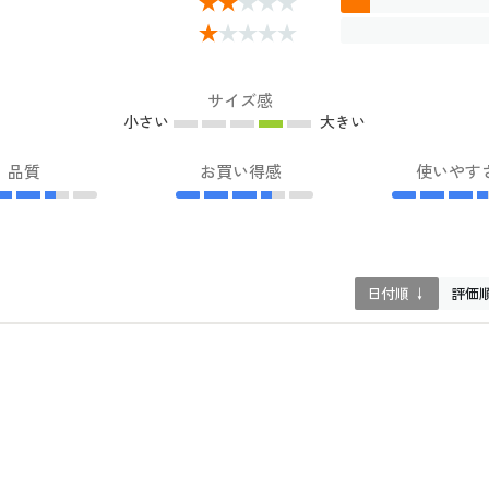
サイズ感
小さい
大きい
品質
お買い得感
使いやす
日付順 ↓
評価