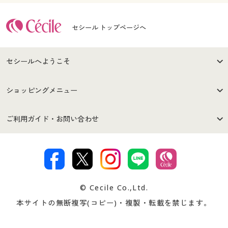
セシール トップページへ
セシールへようこそ
はじめての方へ
ご利用環境について
ショッピングメニュー
セシールご利用規約
プライバシーポリシー
商品カテゴリ
バーゲンセール
ご利用ガイド・お問い合わせ
特定商取引法に基づく表示
古物営業法に基づく表示
カタログ・チラシからのご注
デジタルカタログ
ご注文は
お届けは
文
著作権・商標について
会社案内
交換・返品は
お支払は
カタログ無料プレゼント
特集一覧
© Cecile Co.,Ltd.
会員登録・お客様情報変更に
お客様番号・パスワードをお
本サイトの無断複写(コピー)・複製・転載を禁じます。
プレゼント＆キャンペーン
サイトマップ
ついて
忘れの場合