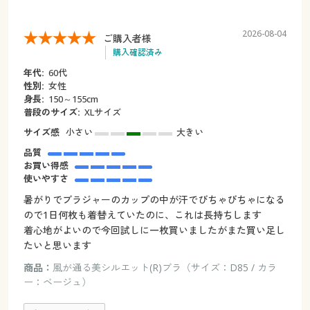
2026-08-04
ご購入者様
購入確認済み
年代:
60代
性別:
女性
身長:
150～155cm
普段のサイズ:
XLサイズ
サイズ感
小さい
大きい
品質
お買い得感
使いやすさ
暑がりでブラジャーのカップの中が汗でびちゃびちゃになる
ので1日何枚も着替えていたのに、これは長持ちします
着心地がよいので今回試しに一枚買いましたがまた買い足し
たいと思います
商品：
風が通る美シルエット(R)ブラ（サイズ：D85 / カラ
ー：ベージュ）