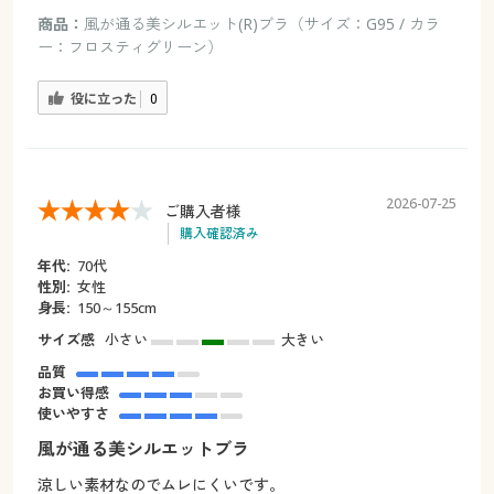
商品：
風が通る美シルエット(R)ブラ（サイズ：G95 / カラ
ー：フロスティグリーン）
役に立った
0
2026-07-25
ご購入者様
購入確認済み
年代:
70代
性別:
女性
身長:
150～155cm
サイズ感
小さい
大きい
品質
お買い得感
使いやすさ
風が通る美シルエットブラ
涼しい素材なのでムレにくいです。