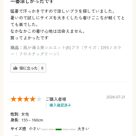
一番涼しかったです
猛暑で汗っかきですので涼しいブラを探していました。
暑いので試しにサイズを大きくしたら着けごこちが軽くてと
ても楽でした。
なかなかこの着け心地は出会えません。
買ってよかったです
商品：
風が通る美シルエット(R)ブラ（サイズ：D95 / カラ
ー：フロスティグリーン）
役に立った
0
2026-07-21
ご購入者様
購入確認済み
性別:
女性
身長:
155～160cm
サイズ感
小さい
大きい