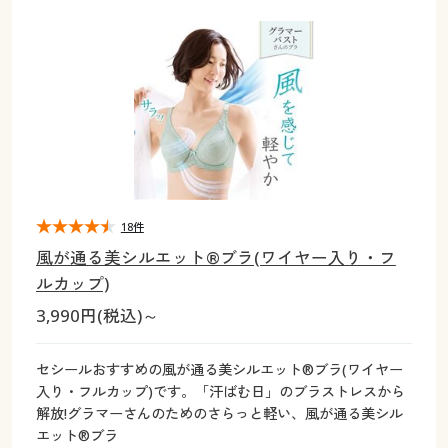
大きいサイズ
制服・スクールすべて
美容・健康・サプリメント
寝具・ベッド
制服・スクール
美容・健康通販すべて
家具・収納
キッチン・雑貨・日用品
バーゲン
大きいサイズ通販すべて
制服・学生服
カーテン・ラグ・ファブリック
大きいサイズ
制服・スクールすべて
美容・健康・サプリメント
寝具・ベッド
詳細検索
バーゲンセール
大きいサイズ レディース服
ジュニア・ティーンズ下着
バーゲン
大きいサイズ通販すべて
制服・学生服
カーテン・ラグ・ファブリック
商品カテゴリ一覧
シークレットセール
大きいサイズ レディース下着
詳細検索
バーゲンセール
大きいサイズ レディース服
ジュニア・ティーンズ下着
カタログ
18件
大きいサイズ メンズ
商品カテゴリ一覧
シークレットセール
大きいサイズ レディース下着
風が通る美シルエット®ブラ(ワイヤー入り・フ
カタログ・チラシからのご注文
ルカップ)
カタログ
大きいサイズ 事務・制服
大きいサイズ メンズ
3,990円(税込)～
デジタルカタログ
カタログ・チラシからのご注文
大きいサイズ 事務・制服
セシールおすすめの風が通る美シルエット®ブラ(ワイヤー
カタログ無料プレゼント
入り・フルカップ)です。「汗ばむ日」のブラストレスから
デジタルカタログ
解放!グラマーさんのためのさらっと軽い、風が通る美シル
会員メニュー
エット®ブラ