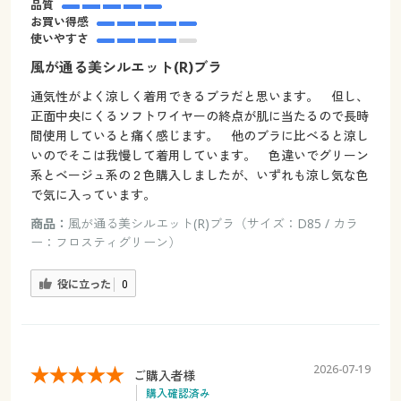
品質
お買い得感
使いやすさ
風が通る美シルエット(R)ブラ
通気性がよく涼しく着用できるブラだと思います。 但し、
正面中央にくるソフトワイヤーの終点が肌に当たるので長時
間使用していると痛く感じます。 他のブラに比べると涼し
いのでそこは我慢して着用しています。 色違いでグリーン
系とベージュ系の２色購入しましたが、いずれも涼し気な色
で気に入っています。
商品：
風が通る美シルエット(R)ブラ（サイズ：D85 / カラ
ー：フロスティグリーン）
役に立った
0
2026-07-19
ご購入者様
購入確認済み