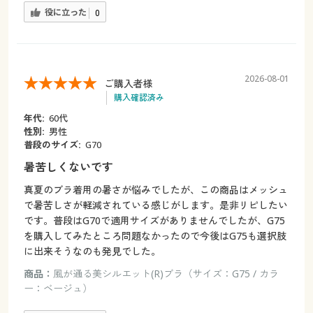
役に立った
0
2026-08-01
ご購入者様
購入確認済み
年代:
60代
性別:
男性
普段のサイズ:
G70
暑苦しくないです
真夏のブラ着用の暑さが悩みでしたが、この商品はメッシュ
で暑苦しさが軽減されている感じがします。是非リピしたい
です。普段はG70で適用サイズがありませんでしたが、G75
を購入してみたところ問題なかったので今後はG75も選択肢
に出来そうなのも発見でした。
商品：
風が通る美シルエット(R)ブラ（サイズ：G75 / カラ
ー：ベージュ）