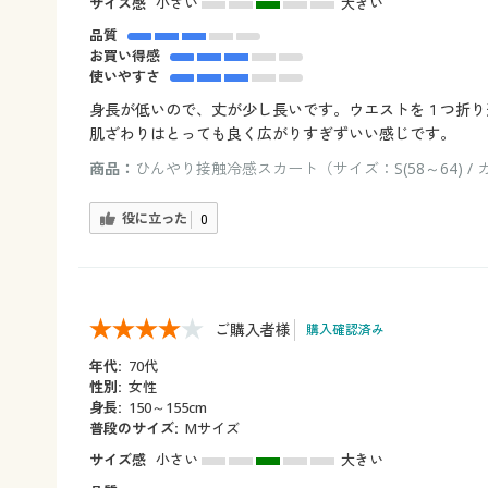
サイズ感
小さい
大きい
品質
お買い得感
使いやすさ
身長が低いので、丈が少し長いです。ウエストを１つ折り
肌ざわりはとっても良く広がりすぎずいい感じです。
商品：
ひんやり接触冷感スカート（サイズ：S(58～64) 
役に立った
0
ご購入者様
購入確認済み
年代:
70代
性別:
女性
身長:
150～155cm
普段のサイズ:
Mサイズ
サイズ感
小さい
大きい