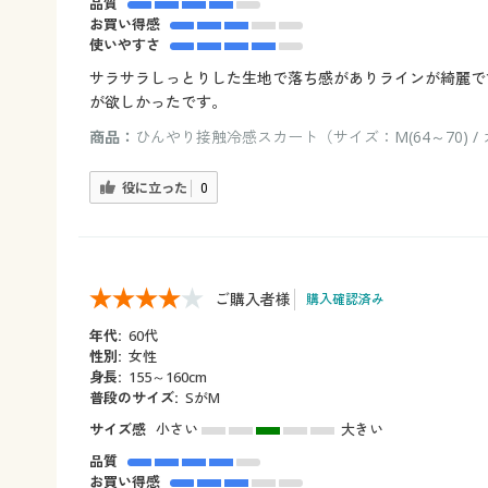
品質
お買い得感
使いやすさ
サラサラしっとりした生地で落ち感がありラインが綺麗で
が欲しかったです。
商品：
ひんやり接触冷感スカート（サイズ：M(64～70) 
役に立った
0
ご購入者様
購入確認済み
年代:
60代
性別:
女性
身長:
155～160cm
普段のサイズ:
SがM
サイズ感
小さい
大きい
品質
お買い得感