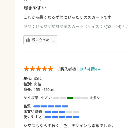
履きやすい
これから暑くなる季節にぴったりのスカートです
商品：
ひんやり接触冷感スカート（サイズ：S(58～64) 
役に立った
3
ご購入者様
購入確認済み
年代:
60代
性別:
女性
身長:
155～160cm
サイズ感
小さい
大きい
品質
お買い得感
使いやすさ
シワにもならず軽く、色、デザインも素敵でした。