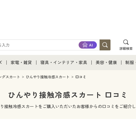
詳細検索
ズ
家電・雑貨
寝具・インテリア・家具
美容・健康
制服
て
ズ通販すべて
家電・雑貨すべて
寝具・インテリア・家具通販すべて
美容・健康通販すべ
制服
ングスカート
ひんやり接触冷感スカート
口コミ
ズファッション
家電
家具・収納
美容・健康・サプリ
制服
ひんやり接触冷感スカート 口コミ
ズ下着
キッチン・雑貨・日用品
寝具・ベッド
ジュ
り接触冷感スカートをご購入いただいたお客様からの口コミをご紹介し
着
カーテン・ラグ・ファブリック