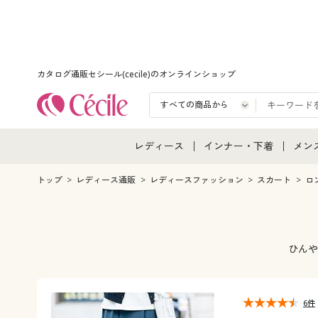
カタログ通販セシール(cecile)のオンラインショップ
レディース
インナー・下着
メン
レディース通販すべて
インナー・下着通販すべ
メン
トップ
レディース通販
レディースファッション
スカート
ロ
レディースファッション
女性下着
メン
女性下着
メンズ下着
メン
ひんや
ジュニア・ティーンズ下
6件