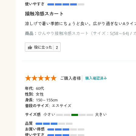
使いやすさ
接触冷感スカート
涼しげで暑い季節にちょうど良い。広がり過ぎないAライ
商品：
ひんやり接触冷感スカート（サイズ：S(58～64) 
役に立った
2
ご購入者様
購入確認済み
年代:
60代
性別:
女性
身長:
150～155cm
普段のサイズ:
エスサイズ
サイズ感
小さい
大きい
品質
お買い得感
使いやすさ