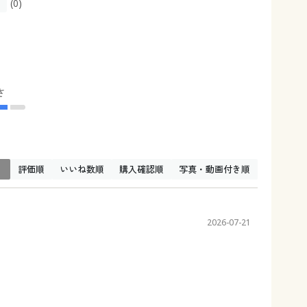
(0)
さ
↓
評価順
いいね数順
購入確認順
写真・動画付き順
2026-07-21