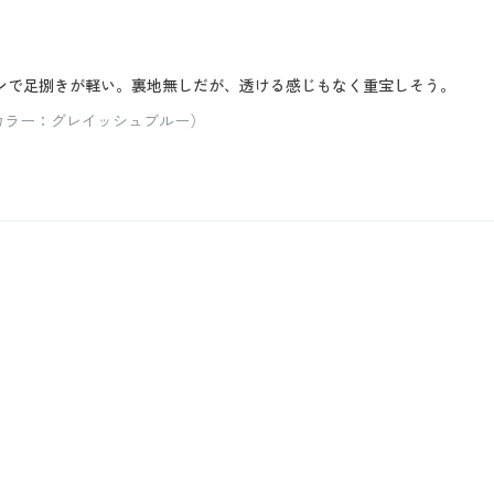
ンで足捌きが軽い。裏地無しだが、透ける感じもなく重宝しそう。
/ カラー：グレイッシュブルー）