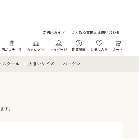
ご利用ガイド
よくある質問とお問い合わせ
商品カテゴリ
カタログ
マイページ
閲覧履歴
お気に入り
カート
カタログ・チラシからのご注文
・スクール
大きいサイズ
バーゲン
デジタルカタログ
て
・スクールすべて
大きいサイズ通販すべて
バーゲンセール
カタログ無料プレゼント
メント
・学生服
大きいサイズ レディース服
シークレットセール
ニア・ティーンズ下着
大きいサイズ レディース下着
ます。
大きいサイズ メンズ