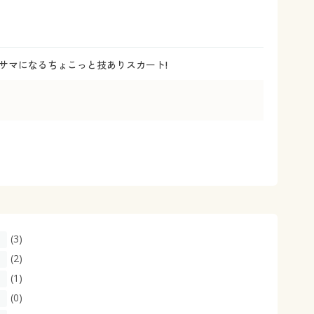
大きいサイズ 事務・制服
サマになるちょこっと技ありスカート!
(3)
(2)
(1)
(0)