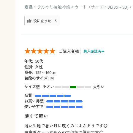
商品：
ひんやり接触冷感スカート（サイズ：3L(85～93)
役に立った
5
ご購入者様
購入確認済み
年代:
50代
性別:
女性
身長:
155～160cm
普段のサイズ:
M
サイズ感
小さい
大きい
品質
お買い得感
使いやすさ
薄くて軽い
薄い生地で暑い日に履くのによさそうです😃
左右ポケットがあるので何気に便利です😊