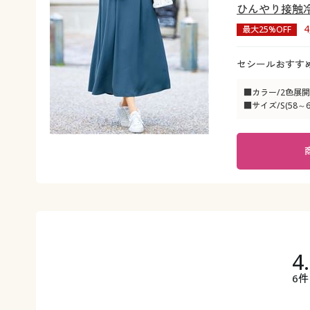
ひんやり接触
最大25%OFF
セシールおすす
■カラー/2色展開
■サイズ/S(58～64
4
6件