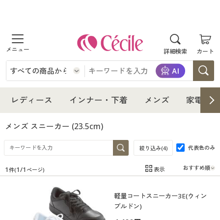
商品を探す
詳細検索
カート
レディース
インナー・下着
レディース通販すべて
レディース
インナー・下着
メンズ
家電・雑
メンズ
インナー・下着通販すべて
レディースファッション
メンズ スニーカー
(23.5cm)
家電・雑貨
代表色のみ
メンズ通販すべて
女性下着
絞り込み(
4
)
女性下着
1
1
/
1
表示
件(
ページ)
寝具・インテリア・家具
家電・雑貨すべて
メンズファッション
メンズ下着
在庫
在庫のある商品のみ表示
軽量コートスニーカー3E(ウィン
カテゴリ
美容・健康
寝具・インテリア・家具通販すべて
家電
メンズ下着
ジュニア・ティーンズ下着
ブルドン)