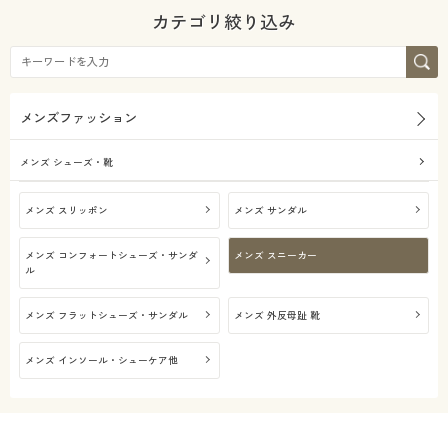
カタログ無料プレゼント
レザー
カテゴリ絞り込み
着用感
会員メニュー
ベーシック
カジュアル
年代
マイページ
レギュラー
シック
メンズファッション
シーズン
30代
40代
閲覧履歴
メンズ シューズ・靴
価格
春
夏
～
円
絞込
お気に入り
メンズ スリッポン
メンズ サンダル
メンズ コンフォートシューズ・サンダ
メンズ スニーカー
サポート
秋
冬
解除する
ル
閉じる
ご利用ガイド
メンズ フラットシューズ・サンダル
メンズ 外反母趾 靴
メンズ インソール・シューケア他
よくある質問とお問い合わせ