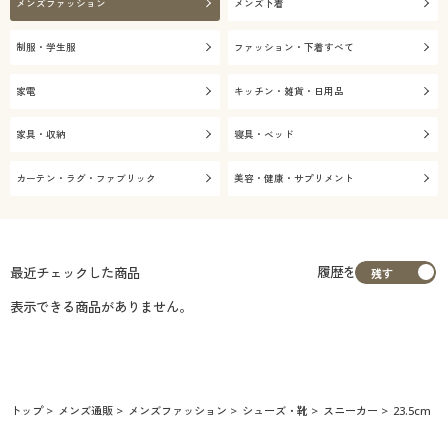
メンズファッション
メンズ下着
制服・学生服
ファッション・下着すべて
家電
キッチン・雑貨・日用品
家具・収納
寝具・ベッド
カーテン・ラグ・ファブリック
美容・健康・サプリメント
履歴を
最近チェックした商品
表示できる商品がありません。
トップ
メンズ通販
メンズファッション
シューズ・靴
スニーカー
23.5cm