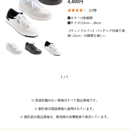
4,400円
制服・スクール
美容・健康通販すべて
家具・収納
キッチン・雑貨・日用品
37
件
■カラー/3色展開
大きいサイズ
制服・スクールすべて
美容・健康・サプリメント
寝具・ベッド
■サイズ/23cm～28cm
口コミ
(4〜4.9)
【ウィンブルドン】パンチング仕様で爽
快! 23cm～の展開も嬉しい
バーゲン
大きいサイズ通販すべて
制服・学生服
カーテン・ラグ・ファブリック
靴・靴下サイ
23
23.5
24
24.5
25
25.5
ズ
詳細検索
バーゲンセール
大きいサイズ レディース服
ジュニア・ティーンズ下着
26
26.5
27
27.5
28
29
商品カテゴリ一覧
シークレットセール
大きいサイズ レディース下着
30
1
/
1
カタログ
大きいサイズ メンズ
カラー
カタログ・チラシからのご注文
※ 別途記載のない価格はすべて税込価格です。
大きいサイズ 事務・制服
※ 割引率は税抜価格に適用されています。
こだわり条件
デジタルカタログ
素材
※ 割引前の税込価格は、販売時の消費税率で表示しています。
で絞り込む
テイスト