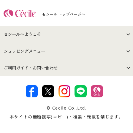
セシール トップページへ
セシールへようこそ
はじめての方へ
ご利用環境について
ショッピングメニュー
セシールご利用規約
プライバシーポリシー
商品カテゴリ
バーゲンセール
ご利用ガイド・お問い合わせ
特定商取引法に基づく表示
古物営業法に基づく表示
カタログ・チラシからのご注
デジタルカタログ
ご注文は
お届けは
文
著作権・商標について
会社案内
交換・返品は
お支払は
カタログ無料プレゼント
特集一覧
© Cecile Co.,Ltd.
会員登録・お客様情報変更に
お客様番号・パスワードをお
本サイトの無断複写(コピー)・複製・転載を禁じます。
プレゼント＆キャンペーン
サイトマップ
ついて
忘れの場合