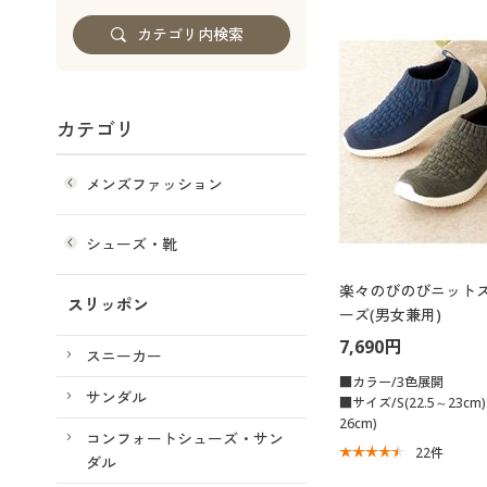
カテゴリ
メンズファッション
シューズ・靴
楽々のびのびニット
スリッポン
ーズ(男女兼用)
7,690円
スニーカー
■カラー/3色展開
サンダル
■サイズ/S(22.5～23cm)
26cm)
コンフォートシューズ・サン
22
件
ダル