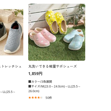
ストレッチシュ
丸洗いできる軽量サボシューズ
1,859円
■カラー/3色展開
■サイズ/M(23.0～24.0cm)～LL(25.5～
26.0cm)
～LL(25.5～
50
件