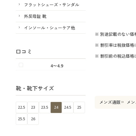
フラットシューズ・サンダル
外反母趾 靴
インソール・シューケア他
※ 別途記載のない価
※ 割引率は税抜価格
口コミ
※ 割引前の税込価
4〜4.9
靴・靴下サイズ
メンズ通販
メン
22.5
23
23.5
24
24.5
25
25.5
26