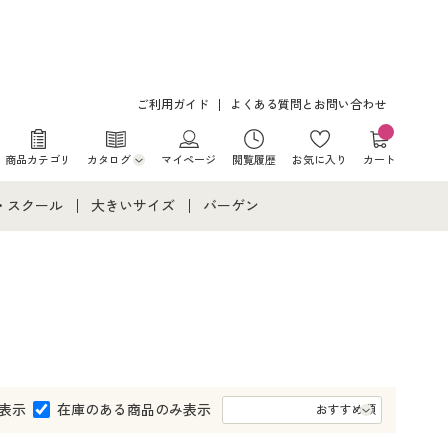
ご利用ガイド
よくある質問とお問い合わせ
商品カテゴリ
カタログ
マイページ
閲覧履歴
お気に入り
カート
カタログ・チラシからのご注文
・スクール
大きいサイズ
バーゲン
デジタルカタログ
て
・スクールすべて
大きいサイズ通販すべて
バーゲンセール
カタログ無料プレゼント
メント
・学生服
大きいサイズ レディース服
シークレットセール
ニア・ティーンズ下着
大きいサイズ レディース下着
大きいサイズ メンズ
表示
在庫のある商品のみ表示