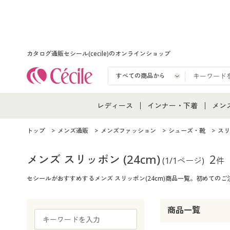
カタログ通販セシール(cecile)のオンラインショップ
レディース
インナー・下着
メン
レディース通販すべて
インナー・下着通販すべ
メン
トップ
メンズ通販
メンズファッション
シューズ・靴
スリ
レディースファッション
女性下着
メン
メンズ スリッポン
(24cm)
2
(1/1ページ)
件
セシールがおすすめするメンズ スリッポン(24cm)商品一覧。初めて
女性下着
メンズ下着
メン
ジュニア・ティーンズ下
商品一覧