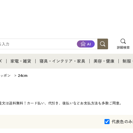
詳細検索
ズ
家電・雑貨
寝具・インテリア・家具
美容・健康
制服
て
ズ通販すべて
家電・雑貨すべて
寝具・インテリア・家具通販すべて
美容・健康通販すべ
制服
ッポン
24cm
ズファッション
家電
家具・収納
美容・健康・サプリ
制服
のご注文は送料無料！カード払い、代引き、後払いなどお支払方法も多数ご用意。
ズ下着
キッチン・雑貨・日用品
寝具・ベッド
ジュ
着
カーテン・ラグ・ファブリック
代表色のみ