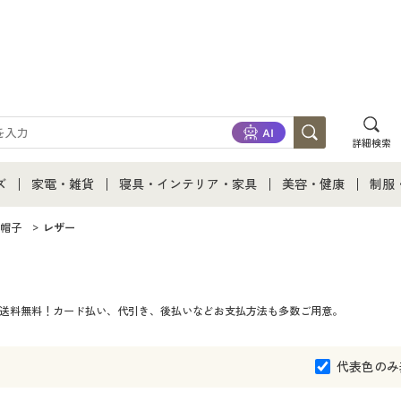
詳細検索
ズ
家電・雑貨
寝具・インテリア・家具
美容・健康
制服
て
ズ通販すべて
家電・雑貨すべて
寝具・インテリア・家具通販すべて
美容・健康通販すべ
制服
帽子
レザー
ズファッション
家電
家具・収納
美容・健康・サプリ
制服
は送料無料！カード払い、代引き、後払いなどお支払方法も多数ご用意。
ズ下着
キッチン・雑貨・日用品
寝具・ベッド
ジュ
着
カーテン・ラグ・ファブリック
代表色のみ