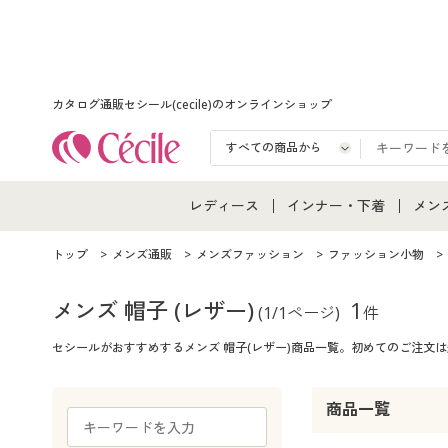
カタログ通販セシール(cecile)のオンラインショップ
レディース
インナー・下着
メン
レディース通販すべて
インナー・下着通販すべ
メン
トップ
メンズ通販
メンズファッション
ファッション小物
レディースファッション
女性下着
メン
メンズ 帽子
(レザー)
1
(1/1ページ)
件
セシールがおすすめするメンズ 帽子(レザー)商品一覧。初めてのご注文
女性下着
メンズ下着
メン
ジュニア・ティーンズ下
商品一覧