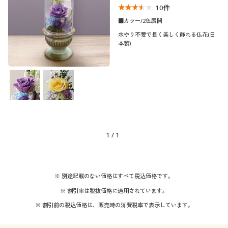
10
件
制服・スクール
美容・健康通販すべて
家具・収納
キッチン・雑貨・日用品
■カラー/2色展開
水やり不要で長く美しく飾れる仏花(日
大きいサイズ
制服・スクールすべて
美容・健康・サプリメント
寝具・ベッド
本製)
口コミ
(3〜3.9)
バーゲン
大きいサイズ通販すべて
制服・学生服
カーテン・ラグ・ファブリック
カラー
詳細検索
バーゲンセール
大きいサイズ レディース服
ジュニア・ティーンズ下着
価格
～
円
絞込
商品カテゴリ一覧
シークレットセール
大きいサイズ レディース下着
1
/
1
閉じる
カタログ
大きいサイズ メンズ
カタログ・チラシからのご注文
※ 別途記載のない価格はすべて税込価格です。
大きいサイズ 事務・制服
※ 割引率は税抜価格に適用されています。
デジタルカタログ
※ 割引前の税込価格は、販売時の消費税率で表示しています。