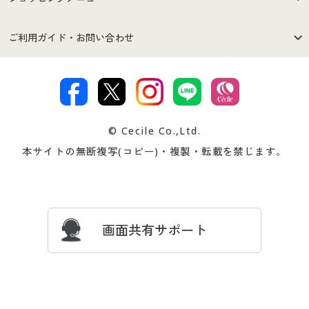
セシールご利用規約
プライバシーポリシー
商品カテゴリ
バーゲンセール
ご利用ガイド・お問い合わせ
特定商取引法に基づく表示
古物営業法に基づく表示
カタログ・チラシからのご注
デジタルカタログ
ご注文は
お届けは
文
著作権・商標について
会社案内
交換・返品は
お支払は
カタログ無料プレゼント
特集一覧
© Cecile Co.,Ltd.
会員登録・お客様情報変更に
お客様番号・パスワードをお
本サイトの無断複写(コピー)・複製・転載を禁じます。
プレゼント＆キャンペーン
サイトマップ
ついて
忘れの場合
サイズガイド
よくある質問とお問い合わせ
画面共有サポート