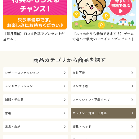
【毎月開催】口コミ投稿でプレゼントが
【スマホからも参加できます！】ゲーム
当たる！
で遊んで最大5000ポイントプレゼント！
商品カテゴリから商品を探す
レディースファッション
女性下着
メンズファッション
メンズ下着
制服・学生服
ファッション・下着すべて
家電
キッチン・雑貨・日用品
家具・収納
寝具・ベッド