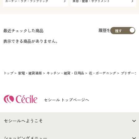
カーテン・ラグ・ファブリック
美容・健康・サプリメント
履歴を
最近チェックした商品
表示できる商品がありません。
トップ
家電・雑貨通販
キッチン・雑貨・日用品
花・ガーデニング
プリザーブ
セシール トップページへ
セシールへようこそ
はじめての方へ
ご利用環境について
ショッピングメニュー