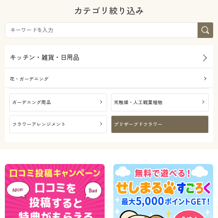
カタログ無料プレゼント
カテゴリ絞り込み
会員メニュー
マイページ
キッチン・雑貨・日用品
閲覧履歴
花・ガーデニング
お気に入り
ガーデニング用品
光触媒・人工観葉植物
フラワーアレンジメント
プリザーブドフラワー
サポート
ご利用ガイド
よくある質問とお問い合わせ