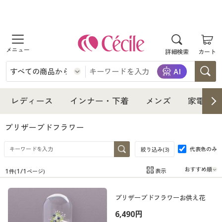
商品を探す
詳細検索
カート
レディース
インナー・下着
レディース通販すべて
レディース
インナー・下着
メンズ
家電・雑
メンズ
インナー・下着通販すべて
レディースファッション
プリザーブドフラワー
家電・雑貨
代表色のみ
メンズ通販すべて
女性下着
絞り込み(
3
)
女性下着
1
1
/
1
表示
件(
ページ)
寝具・インテリア・家具
家電・雑貨すべて
メンズファッション
メンズ下着
在庫
在庫のある商品のみ表示
プリザーブドフラワーお供え花
カテゴリ
美容・健康
寝具・インテリア・家具通販すべて
家電
メンズ下着
ジュニア・ティーンズ下着
6,490円