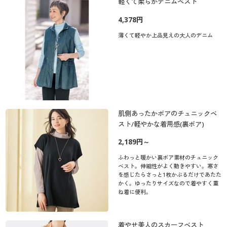
軽くて柔らかデニムベスト
4,378円
薄くて軽やか上品見えの大人のデニム
肌側あったかボアのチュニックベ
スト/軽やかな着用感(裏ボア)
2,189円～
ふわっと暖かい裏ボア素材のチュニック
ベスト。伸縮性がよく動きやすい。寒さ
を感じたらさっと1枚かぶるだけであたた
かく。ゆったりサイズなので着やすく重
ね着に便利。
着やせ美人のスカーフベスト