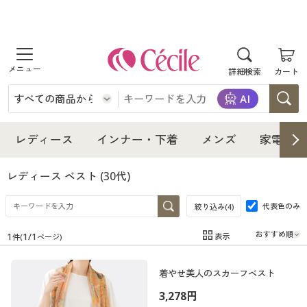
商品を探す
詳細検索
カート
レディース
インナー・下着
レディース通販すべて
レディース
インナー・下着
メンズ
家電・雑
メンズ
インナー・下着通販すべて
レディースファッション
レディース ベスト
(30代)
家電・雑貨
代表色のみ
メンズ通販すべて
女性下着
絞り込み(
4
)
女性下着
1
1
/
1
表示
件(
ページ)
寝具・インテリア・家具
家電・雑貨すべて
メンズファッション
メンズ下着
在庫
在庫のある商品のみ表示
着やせ美人のスカーフベスト
カテゴリ
美容・健康
寝具・インテリア・家具通販すべて
家電
メンズ下着
ジュニア・ティーンズ下着
3,278円