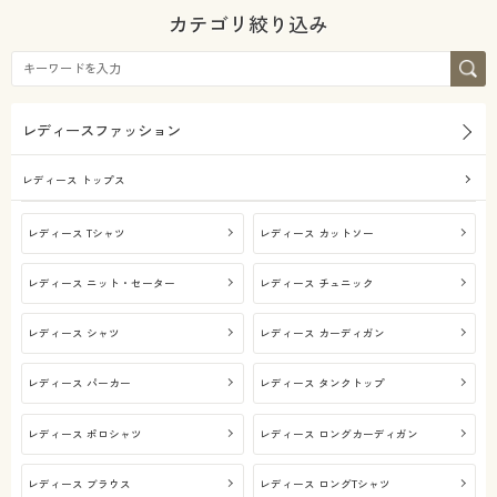
カタログ無料プレゼント
カテゴリ絞り込み
20代
30代
会員メニュー
40代
50代
マイページ
レディースファッション
60代
閲覧履歴
レディース トップス
お気に入り
レディース Tシャツ
レディース カットソー
シーズン
レディース ニット・セーター
レディース チュニック
サポート
価格
春
夏
～
円
絞込
レディース シャツ
レディース カーディガン
ご利用ガイド
秋
冬
解除する
レディース パーカー
レディース タンクトップ
よくある質問とお問い合わせ
閉じる
レディース ポロシャツ
レディース ロングカーディガン
レディース ブラウス
レディース ロングTシャツ