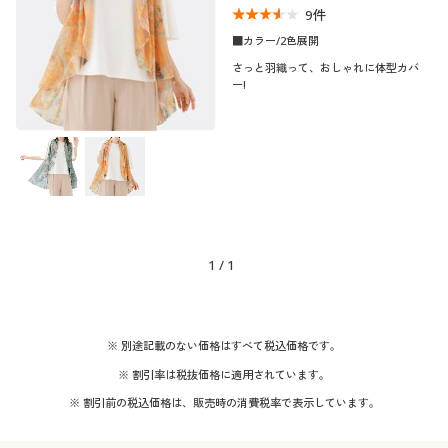
9
件
制服・スクール
美容・健康通販すべて
家具・収納
キッチン・雑貨・日用品
■カラー/2色展開
さっと羽織って、おしゃれに体型カバ
大きいサイズ
制服・スクールすべて
美容・健康・サプリメント
寝具・ベッド
ー!
口コミ
(3〜3.9)
バーゲン
大きいサイズ通販すべて
制服・学生服
カーテン・ラグ・ファブリック
カラー
詳細検索
バーゲンセール
大きいサイズ レディース服
ジュニア・ティーンズ下着
こだわり条件
袖
で絞り込む
商品カテゴリ一覧
シークレットセール
大きいサイズ レディース下着
1
/
1
機能・特徴
ノースリーブ
カタログ
大きいサイズ メンズ
テイスト
ウォッシャブル(洗
カタログ・チラシからのご注文
※ 別途記載のない価格はすべて税込価格です。
える)
大きいサイズ 事務・制服
※ 割引率は税抜価格に適用されています。
着用感
エレガント
デジタルカタログ
※ 割引前の税込価格は、販売時の消費税率で表示しています。
年代
ゆったり
レギュラー