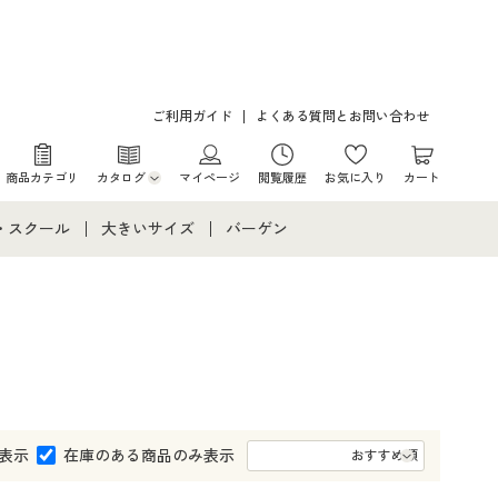
ご利用ガイド
よくある質問とお問い合わせ
商品カテゴリ
カタログ
マイページ
閲覧履歴
お気に入り
カート
カタログ・チラシからのご注文
・スクール
大きいサイズ
バーゲン
デジタルカタログ
て
・スクールすべて
大きいサイズ通販すべて
バーゲンセール
カタログ無料プレゼント
メント
・学生服
大きいサイズ レディース服
シークレットセール
ニア・ティーンズ下着
大きいサイズ レディース下着
大きいサイズ メンズ
表示
在庫のある商品のみ表示