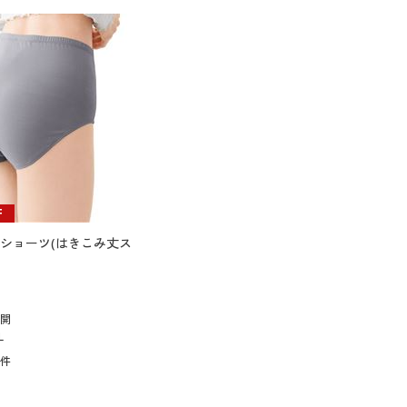
大きいサイズ 事務・制服
F
ショーツ(はきこみ丈ス
展開
L
2
件