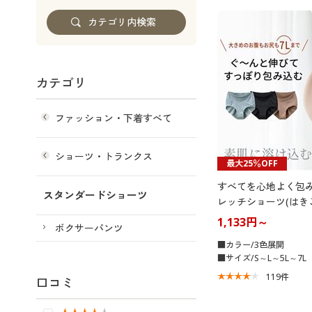
カテゴリ
ファッション・下着すべて
ショーツ・トランクス
最大25％OFF
すべてを心地よく包
スタンダードショーツ
レッチショーツ(はき
1,133円～
ボクサーパンツ
■カラー/3色展開
■サイズ/S～L～5L～7L
119
件
口コミ