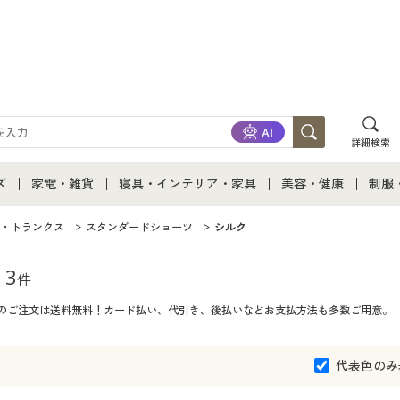
詳細検索
ズ
家電・雑貨
寝具・インテリア・家具
美容・健康
制服
て
ズ通販すべて
家電・雑貨すべて
寝具・インテリア・家具通販すべて
美容・健康通販すべ
制服
・トランクス
スタンダードショーツ
シルク
ズファッション
家電
家具・収納
美容・健康・サプリ
制服
3
件
てのご注文は送料無料！カード払い、代引き、後払いなどお支払方法も多数ご用意。
ズ下着
キッチン・雑貨・日用品
寝具・ベッド
ジュ
着
カーテン・ラグ・ファブリック
代表色のみ