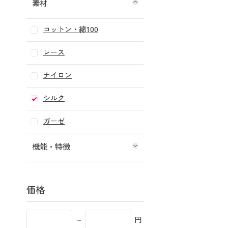
素材
コットン・綿100
レース
ナイロン
シルク
ガーゼ
機能・特徴
価格
～
円