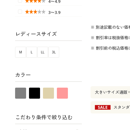
4〜4.9
3〜3.9
※ 別途記載のない価
レディースサイズ
※ 割引率は税抜価格
※ 割引前の税込価
M
L
LL
3L
カラー
大きいサイズ通販
SALE
スタンダ
こだわり条件で絞り込む