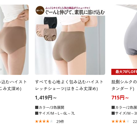
最大70％OF
み込むハイスト
すべてを心地よく包み込むハイスト
肌側シルクの
こみ丈深め)
レッチショーツ(はきこみ丈深め)
タンダード)
1,419円～
715円～
■カラー/3色展開
■カラー/2色
■サイズ/M～L～6L～7L
■サイズ/M～3
29
件
2