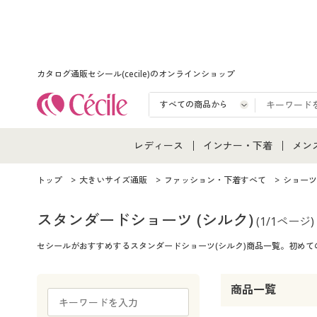
カタログ通販セシール(cecile)のオンラインショップ
レディース
インナー・下着
メン
レディース通販すべて
インナー・下着通販すべ
メン
トップ
大きいサイズ通販
ファッション・下着すべて
ショーツ
レディースファッション
女性下着
メン
スタンダードショーツ
(シルク)
(1/1ページ)
セシールがおすすめするスタンダードショーツ(シルク)商品一覧。初め
女性下着
メンズ下着
メン
ジュニア・ティーンズ下
商品一覧