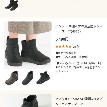
着用感
カタログ無料プレゼント
ベーシック
シック
会員メニュー
年代
レギュラー
ゆったり
マイページ
シーズン
20代
30代
パンジー 内側ボアの生活防水ショ
ートブーツ(4666)
価格
春
夏
～
円
絞込
閲覧履歴
6,490円
40代
50代
28
件
お気に入り
秋
冬
解除する
■カラー/3色展開
60代
■サイズ/22.5cm～25.0cm
サポート
閉じる
【Pansy(パンジー)】雨の日も寒い日も!
あたたかくてはきやすい生活防水のショ
ートブーツ
ご利用ガイド
よくある質問とお問い合わせ
あとりえOKADA 5E軽量防水ダブ
ルファスナーブーツ