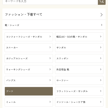
ファッション・下着すべて
靴・シューズ
コンフォートシューズ・サンダル
幅広(4E・5E)の靴・サンダル
スニーカー
サンダル
カジュアルシューズ
スリッポン
ウォーキングシューズ
外反母趾 靴
パンプス
ローファー
ブーツ
フラットシューズ・サンダル
ミュール
インソール・シューケア他