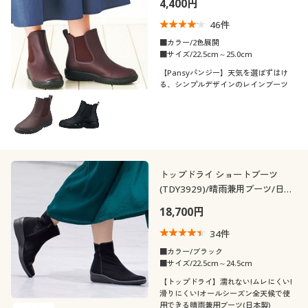
4,400円
制服・スクール
美容・健康通販すべて
家具・収納
キッチン・雑貨・日用品
46
件
■カラー/2色展開
大きいサイズ
制服・スクールすべて
美容・健康・サプリメント
寝具・ベッド
■サイズ/22.5cm～25.0cm
口コミ
(4〜4.9)
【Pansyパンジー】天気を選ばずはけ
る、シンプルデザインのレインブーツ
バーゲン
大きいサイズ通販すべて
制服・学生服
カーテン・ラグ・ファブリック
靴・靴下サイ
22.5
23
23.5
24
24.5
25
ズ
詳細検索
バーゲンセール
大きいサイズ レディース服
ジュニア・ティーンズ下着
カラー
商品カテゴリ一覧
シークレットセール
大きいサイズ レディース下着
トップドライ ショートブーツ
(TDY3929)/晴雨兼用ブーツ/日本
カタログ
こだわり条件
製 蒸れにくい
大きいサイズ メンズ
素材
18,700円
で絞り込む
カタログ・チラシからのご注文
34
件
機能・特徴
ウール
スエード
大きいサイズ 事務・制服
■カラー/ブラック
■サイズ/22.5cm～24.5cm
デジタルカタログ
テイスト
抗菌防臭
撥水
【トップドライ】濡れない!ムレにくい!
レザー
滑りにくい!オールシーズン全天候で使
用できる晴雨兼用ブーツ(日本製)