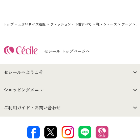
トップ
大きいサイズ通販
ファッション・下着すべて
靴・シューズ
ブーツ
2
セシール トップページへ
セシールへようこそ
はじめての方へ
ご利用環境について
ショッピングメニュー
セシールご利用規約
プライバシーポリシー
商品カテゴリ
バーゲンセール
ご利用ガイド・お問い合わせ
特定商取引法に基づく表示
古物営業法に基づく表示
カタログ・チラシからのご注
デジタルカタログ
ご注文は
お届けは
文
著作権・商標について
会社案内
交換・返品は
お支払は