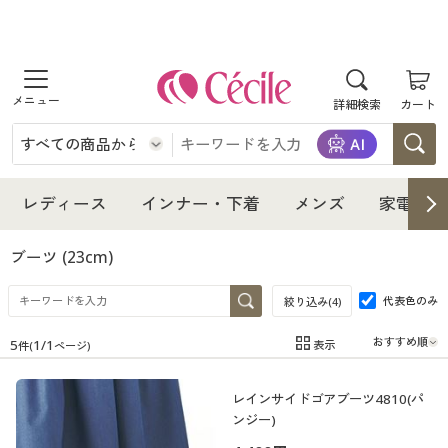
商品を探す
詳細検索
カート
レディース
インナー・下着
レディース通販すべて
レディース
インナー・下着
メンズ
家電・雑
メンズ
インナー・下着通販すべて
レディースファッション
ブーツ
(23cm)
家電・雑貨
代表色のみ
メンズ通販すべて
女性下着
絞り込み(
4
)
女性下着
5
1
/
1
表示
件(
ページ)
寝具・インテリア・家具
家電・雑貨すべて
メンズファッション
メンズ下着
在庫
在庫のある商品のみ表示
レインサイドゴアブーツ4810(パ
カテゴリ
美容・健康
寝具・インテリア・家具通販すべて
家電
メンズ下着
ジュニア・ティーンズ下着
ンジー)