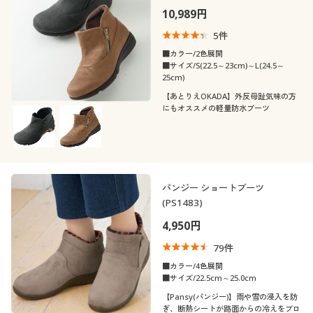
10,989円
5
件
■カラー/2色展開
■サイズ/S(22.5～23cm)～L(24.5～
25cm)
【あとりえOKADA】外反母趾気味の方
にもオススメの軽量防水ブーツ
パンジー ショートブーツ
(PS1483)
4,950円
79
件
■カラー/4色展開
■サイズ/22.5cm～25.0cm
【Pansy(パンジー)】雨や雪の浸入を防
ぎ、断熱シートが路面からの冷えをブロ