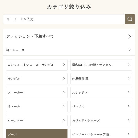
年代
カタログ無料プレゼント
レギュラー
カテゴリ絞り込み
会員メニュー
20代
30代
マイページ
40代
50代
ファッション・下着すべて
閲覧履歴
靴・シューズ
60代
お気に入り
コンフォートシューズ・サンダル
幅広(4E・5E)の靴・サンダル
シーズン
サンダル
外反母趾 靴
サポート
価格
春
夏
～
円
絞込
スニーカー
スリッポン
ご利用ガイド
秋
冬
ミュール
パンプス
解除する
よくある質問とお問い合わせ
ローファー
カジュアルシューズ
閉じる
ブーツ
インソール・シューケア他