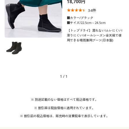
18,700円
制服・スクール
美容・健康通販すべて
家具・収納
キッチン・雑貨・日用品
34
件
■カラー/ブラック
大きいサイズ
制服・スクールすべて
美容・健康・サプリメント
寝具・ベッド
■サイズ/22.5cm～24.5cm
口コミ
(4〜4.9)
【トップドライ】濡れない!ムレにくい!
滑りにくい!オールシーズン全天候で使
バーゲン
大きいサイズ通販すべて
制服・学生服
カーテン・ラグ・ファブリック
用できる晴雨兼用ブーツ(日本製)
靴・靴下サイ
22.5
23
23.5
24
24.5
ズ
詳細検索
バーゲンセール
大きいサイズ レディース服
ジュニア・ティーンズ下着
カラー
商品カテゴリ一覧
シークレットセール
大きいサイズ レディース下着
1
/
1
カタログ
こだわり条件
大きいサイズ メンズ
機能・特徴
で絞り込む
カタログ・チラシからのご注文
※ 別途記載のない価格はすべて税込価格です。
テイスト
撥水
大きいサイズ 事務・制服
※ 割引率は税抜価格に適用されています。
デジタルカタログ
着用感
※ 割引前の税込価格は、販売時の消費税率で表示しています。
ベーシック
シック