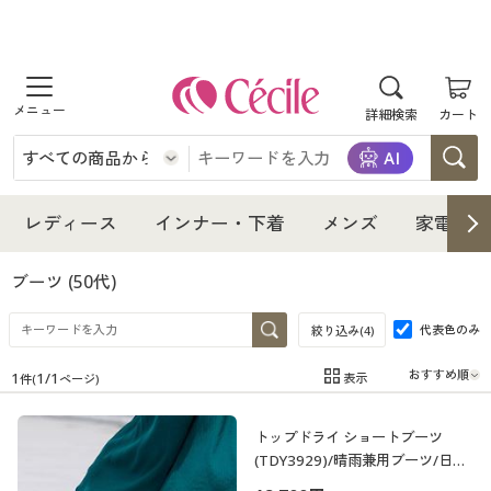
商品を探す
詳細検索
カート
レディース
インナー・下着
レディース通販すべて
レディース
インナー・下着
メンズ
家電・雑
メンズ
インナー・下着通販すべて
レディースファッション
ブーツ
(50代)
家電・雑貨
代表色のみ
メンズ通販すべて
女性下着
絞り込み(
4
)
女性下着
1
1
/
1
表示
件(
ページ)
寝具・インテリア・家具
家電・雑貨すべて
メンズファッション
メンズ下着
在庫
在庫のある商品のみ表示
トップドライ ショートブーツ
カテゴリ
美容・健康
寝具・インテリア・家具通販すべて
家電
メンズ下着
ジュニア・ティーンズ下着
(TDY3929)/晴雨兼用ブーツ/日本
製 蒸れにくい