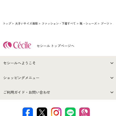
トップ
大きいサイズ通販
ファッション・下着すべて
靴・シューズ
ブーツ
5
セシール トップページへ
セシールへようこそ
はじめての方へ
ご利用環境について
ショッピングメニュー
セシールご利用規約
プライバシーポリシー
商品カテゴリ
バーゲンセール
ご利用ガイド・お問い合わせ
特定商取引法に基づく表示
古物営業法に基づく表示
カタログ・チラシからのご注
デジタルカタログ
ご注文は
お届けは
文
著作権・商標について
会社案内