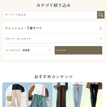
カタログ無料プレゼント
ガーゼ
ウール
カテゴリ絞り込み
会員メニュー
キルティング
スウェット
マイページ
ファッション・下着すべて
サテン
シルク
閲覧履歴
パジャマ・ルームウェア
ベロア
お気に入り
ルームウェア・部屋着
パジャマ
テイスト
サポート
価格
ご利用ガイド
フェミニン
ナチュラル
～
円
絞込
おすすめコンテンツ
よくある質問とお問い合わせ
解除する
閉じる