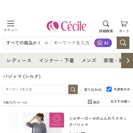
商品を探す
詳細検索
カート
レディース
インナー・下着
レディース通販すべて
レディース
インナー・下着
メンズ
家電・雑貨
メンズ
インナー・下着通販すべて
レディースファッション
パジャマ
(シルク)
家電・雑貨
代表色のみ
メンズ通販すべて
女性下着
絞り込み(
4
)
女性下着
1
1
/
1
表示
件(
ページ)
寝具・インテリア・家具
家電・雑貨すべて
メンズファッション
メンズ下着
在庫
在庫のある商品のみ表示
シルキーガーゼのふんわりスモッ
カテゴリ
美容・健康
寝具・インテリア・家具通販すべて
家電
メンズ下着
ジュニア・ティーンズ下着
クパジャマ