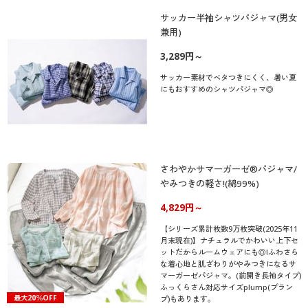
サッカー半袖シャツパジャマ(男女
兼用)
3,289円～
サッカー素材でベタつきにくく、暑い夏
にもおすすめのシャツパジャマ◎
さわやかサマーガーゼ®パジャマ/
やみつきの軽さ!(綿99%)
4,829円～
【シリーズ累計枚数9万枚突破(2025年11
月末現在)】ナチュラルでかわいい上下セ
ットだからルームウェアにも◎!ふわさら
な着心地と肌ざわりがやみつきになるサ
マーガーゼパジャマ。(前開き長袖タイプ)
ふっくらさん対応サイズplump(プラン
最大20％OFF
プ)もあります。