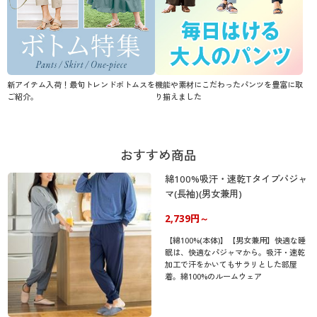
新アイテム入荷！最旬トレンドボトムスを
機能や素材にこだわったパンツを豊富に取
ご紹介。
り揃えました
おすすめ商品
綿100%吸汗・速乾Tタイプパジャ
マ(長袖)(男女兼用)
2,739円～
【綿100%(本体)】【男女兼用】快適な睡
眠は、快適なパジャマから。吸汗・速乾
加工で汗をかいてもサラリとした部屋
着。綿100%のルームウェア