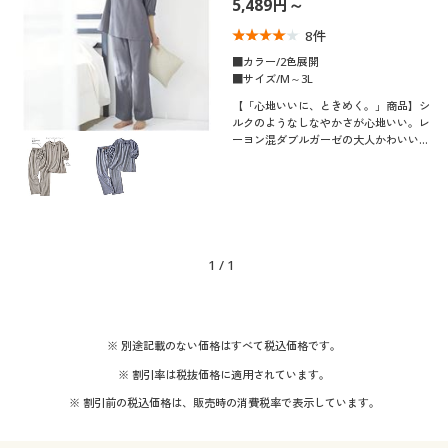
5,489円～
制服・スクール
美容・健康通販すべて
家具・収納
キッチン・雑貨・日用品
8
件
■カラー/2色展開
大きいサイズ
制服・スクールすべて
美容・健康・サプリメント
寝具・ベッド
■サイズ/M～3L
口コミ
(4〜4.9)
【「心地いいに、ときめく。」商品】シ
ルクのようなしなやかさが心地いい。レ
バーゲン
大きいサイズ通販すべて
制服・学生服
カーテン・ラグ・ファブリック
ーヨン混ダブルガーゼの大人かわいいデ
レディースサ
ザインパジャマ。季節の変わり目も気持
M
L
LL
3L
イズ
ちよくリラックス。ふっくらさん対応サ
詳細検索
バーゲンセール
大きいサイズ レディース服
ジュニア・ティーンズ下着
イズplump(プランプ)もあります。
カラー
商品カテゴリ一覧
シークレットセール
大きいサイズ レディース下着
1
/
1
カタログ
こだわり条件
大きいサイズ メンズ
柄・デザイン
で絞り込む
カタログ・チラシからのご注文
※ 別途記載のない価格はすべて税込価格です。
素材
リボン
大きいサイズ 事務・制服
※ 割引率は税抜価格に適用されています。
デジタルカタログ
※ 割引前の税込価格は、販売時の消費税率で表示しています。
コットン・綿100
フリース