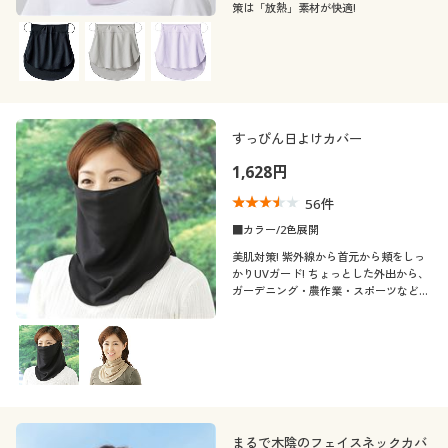
策は「放熱」素材が快適!
すっぴん日よけカバー
1,628円
56
件
■カラー/2色展開
美肌対策! 紫外線から首元から頬をしっ
かりUVガード! ちょっとした外出から、
ガーデニング・農作業・スポーツなどに
も大活躍(日本製)
まるで木陰のフェイスネックカバ