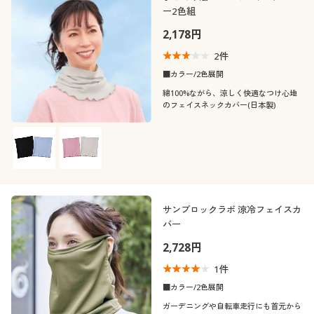
ー2色組
2,178円
2
件
■カラー/2色展開
綿100%ながら、涼しく快適なつけ心地
のフェイスネックカバー(日本製)
サンブロックラボ 涼冷フェイスカ
バー
2,728円
1
件
■カラー/2色展開
ガーデニングや自転車走行にも首元から