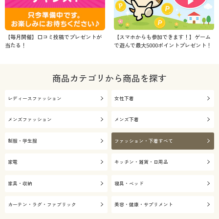
【毎月開催】口コミ投稿でプレゼントが
【スマホからも参加できます！】ゲーム
当たる！
で遊んで最大5000ポイントプレゼント！
商品カテゴリから商品を探す
レディースファッション
女性下着
メンズファッション
メンズ下着
制服・学生服
ファッション・下着すべて
家電
キッチン・雑貨・日用品
家具・収納
寝具・ベッド
カーテン・ラグ・ファブリック
美容・健康・サプリメント