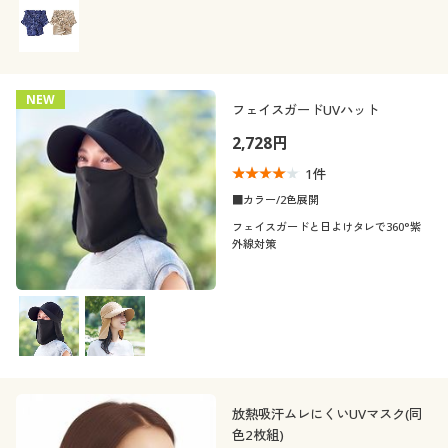
カタログ無料プレゼント
リボン
スリット
ウォッシャブル(洗
ＵＶカット・紫外線
会員メニュー
シルク
える)
対策
マイページ
NEW
フェイスガードUVハット
冷感・涼感
吸汗速乾
2,728円
閲覧履歴
1
件
抗菌防臭
撥水
■カラー/2色展開
お気に入り
フェイスガードと日よけタレで360°紫
シーン
外線対策
サポート
着用感
スポーツ
ご利用ガイド
年代
レギュラー
よくある質問とお問い合わせ
シーズン
30代
40代
放熱吸汗ムレにくいUVマスク(同
色2枚組)
価格
夏
春
～
円
絞込