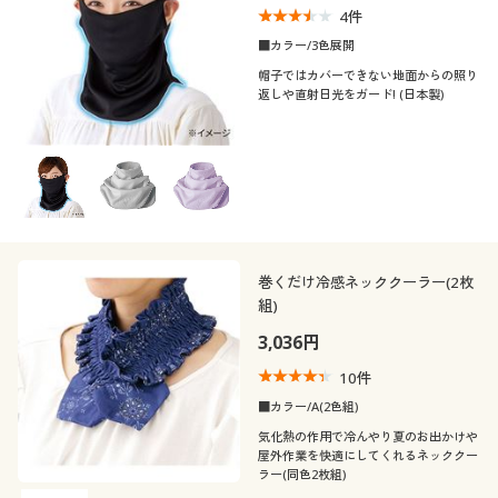
4
件
制服・スクール
美容・健康通販すべて
家具・収納
キッチン・雑貨・日用品
■カラー/3色展開
帽子ではカバーできない地面からの照り
大きいサイズ
制服・スクールすべて
美容・健康・サプリメント
寝具・ベッド
返しや直射日光をガード! (日本製)
口コミ
(4〜4.9)
バーゲン
大きいサイズ通販すべて
制服・学生服
カーテン・ラグ・ファブリック
(3〜3.9)
詳細検索
バーゲンセール
大きいサイズ レディース服
ジュニア・ティーンズ下着
レディースサ
M
L
イズ
商品カテゴリ一覧
シークレットセール
大きいサイズ レディース下着
巻くだけ冷感ネッククーラー(2枚
カラー
組)
カタログ
大きいサイズ メンズ
3,036円
こだわり条件
カタログ・チラシからのご注文
10
件
柄・デザイン
で絞り込む
大きいサイズ 事務・制服
■カラー/A(2色組)
素材
気化熱の作用で冷んやり夏のお出かけや
デジタルカタログ
無地
ボーダー
屋外作業を快適にしてくれるネッククー
ラー(同色2枚組)
機能・特徴
ナイロン
コットン・綿100