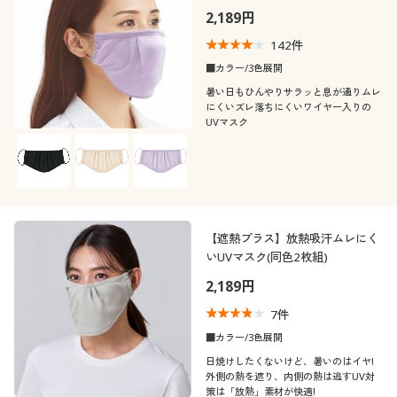
50代
60代
2,189円
142
件
秋
冬
■カラー/3色展開
暑い日もひんやりサラッと息が通りムレ
解除する
にくいズレ落ちにくいワイヤー入りの
UVマスク
閉じる
【遮熱プラス】放熱吸汗ムレにく
いUVマスク(同色2枚組)
2,189円
7
件
■カラー/3色展開
日焼けしたくないけど、暑いのはイヤ!
外側の熱を遮り、内側の熱は逃すUV対
策は「放熱」素材が快適!