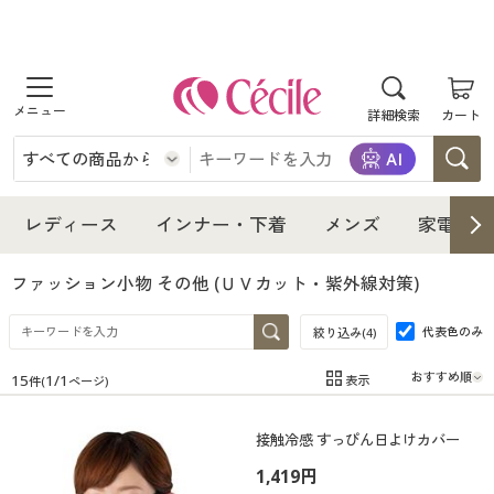
商品を探す
詳細検索
カート
レディース
インナー・下着
レディース通販すべて
レディース
インナー・下着
メンズ
家電・雑
メンズ
インナー・下着通販すべて
レディースファッション
ファッション小物 その他
(ＵＶカット・紫外線対策)
家電・雑貨
代表色のみ
メンズ通販すべて
女性下着
絞り込み(
4
)
女性下着
15
1
/
1
表示
件(
ページ)
寝具・インテリア・家具
家電・雑貨すべて
メンズファッション
メンズ下着
在庫
在庫のある商品のみ表示
接触冷感 すっぴん日よけカバー
カテゴリ
美容・健康
寝具・インテリア・家具通販すべて
家電
メンズ下着
ジュニア・ティーンズ下着
1,419円