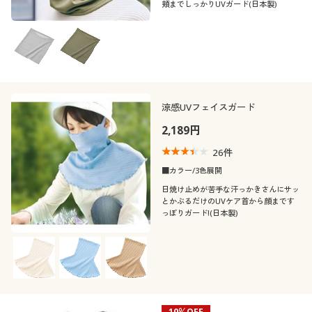
頬までしっかりUVガード(日本製)
涼感UVフェイスガード
2,189円
26
件
■カラー/3色展開
日焼け止めが苦手な汗っかきさんにサッ
とかぶるだけのUVケア首から顔まです
っぽりガード!(日本製)
10％OFF