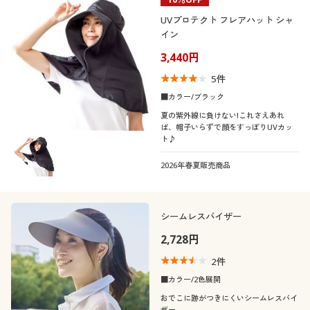
UVプロテクト フレアハット シャ
イン
3,440円
5
件
■カラー/ブラック
夏の紫外線に負けない!これさえあれ
ば、帽子いらずで顔をすっぽりUVカッ
ト♪
2026年春夏販売商品
シームレスバイザー
2,728円
2
件
■カラー/2色展開
おでこに跡がつきにくいシームレスバイ
ザー