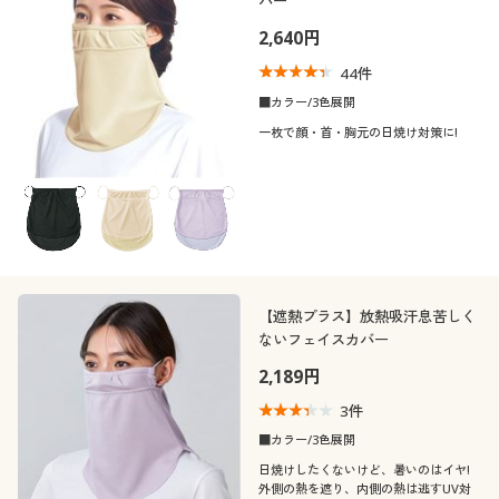
バー
2,640円
44
件
■カラー/3色展開
一枚で顔・首・胸元の日焼け対策に!
【遮熱プラス】放熱吸汗息苦しく
ないフェイスカバー
2,189円
3
件
■カラー/3色展開
日焼けしたくないけど、暑いのはイヤ!
外側の熱を遮り、内側の熱は逃すUV対