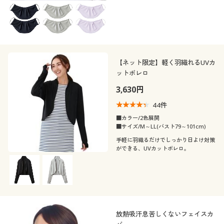
【ネット限定】軽く羽織れるUVカ
ットボレロ
3,630円
44
件
■カラー/2色展開
■サイズ/M～LL(バスト79～101cm)
手軽に羽織るだけでしっかり日よけ対策
ができる、UVカットボレロ。
放熱吸汗息苦しくないフェイスカ