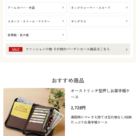
アームカバー・手袋
ネックウォーマー・スヌード
スカーフ・ストール・マフラー
サングラス
老眼鏡・拡大鏡
ファッション小物 その他
のバーゲンセール商品はこちら
SALE
おすすめ商品
オーストリッチ型押しお薬手帳ケ
ース
2,728円
通院時にコレさえ持てば忘れ物なし!収納
たっぷりお薬手帳ケース