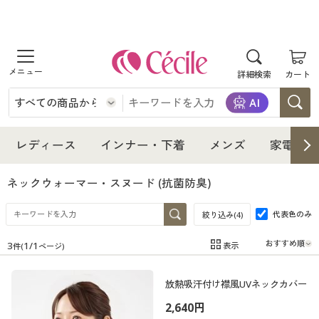
商品を探す
詳細検索
カート
レディース
インナー・下着
レディース通販すべて
レディース
インナー・下着
メンズ
家電・雑
メンズ
インナー・下着通販すべて
レディースファッション
ネックウォーマー・スヌード
(抗菌防臭)
家電・雑貨
代表色のみ
メンズ通販すべて
女性下着
絞り込み(
4
)
女性下着
3
1
/
1
表示
件(
ページ)
寝具・インテリア・家具
家電・雑貨すべて
メンズファッション
メンズ下着
在庫
在庫のある商品のみ表示
放熱吸汗付け襟風UVネックカバー
カテゴリ
美容・健康
寝具・インテリア・家具通販すべて
家電
メンズ下着
ジュニア・ティーンズ下着
2,640円