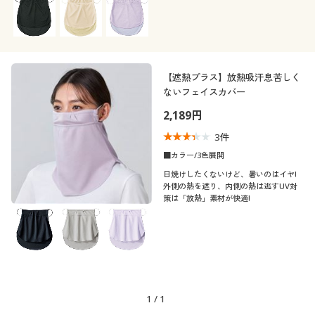
カタログ無料プレゼント
会員メニュー
冷感・涼感
吸汗速乾
マイページ
【遮熱プラス】放熱吸汗息苦しく
抗菌防臭
ストレッチ
ないフェイスカバー
閲覧履歴
2,189円
着用感
3
件
お気に入り
■カラー/3色展開
年代
レギュラー
日焼けしたくないけど、暑いのはイヤ!
サポート
外側の熱を遮り、内側の熱は逃すUV対
シーズン
30代
40代
策は「放熱」素材が快適!
ご利用ガイド
価格
夏
春
～
円
絞込
50代
よくある質問とお問い合わせ
秋
解除する
1
/
1
閉じる