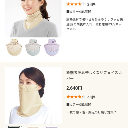
34
件
制服・スクール
美容・健康通販すべて
家具・収納
キッチン・雑貨・日用品
■カラー/3色展開
放熱素材で暑い日もひんやりサラッと快
大きいサイズ
制服・スクールすべて
美容・健康・サプリメント
寝具・ベッド
適!服の内側に入れ、重ね着風にUVネッ
口コミ
クカバー
(4〜4.9)
バーゲン
大きいサイズ通販すべて
制服・学生服
カーテン・ラグ・ファブリック
(3〜3.9)
詳細検索
バーゲンセール
大きいサイズ レディース服
ジュニア・ティーンズ下着
カラー
商品カテゴリ一覧
シークレットセール
大きいサイズ レディース下着
放熱吸汗息苦しくないフェイスカ
こだわり条件
柄・デザイン
バー
で絞り込む
カタログ
大きいサイズ メンズ
2,640円
素材
無地
カタログ・チラシからのご注文
44
件
大きいサイズ 事務・制服
■カラー/3色展開
機能・特徴
コットン・綿100
ナイロン
一枚で顔・首・胸元の日焼け対策に!
デジタルカタログ
ウォッシャブル(洗
ＵＶカット・紫外線
える)
対策