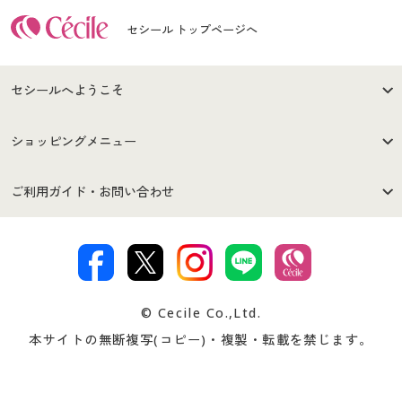
セシール トップページへ
セシールへようこそ
はじめての方へ
ご利用環境について
ショッピングメニュー
セシールご利用規約
プライバシーポリシー
商品カテゴリ
バーゲンセール
ご利用ガイド・お問い合わせ
特定商取引法に基づく表示
古物営業法に基づく表示
カタログ・チラシからのご注
デジタルカタログ
ご注文は
お届けは
文
著作権・商標について
会社案内
交換・返品は
お支払は
カタログ無料プレゼント
特集一覧
© Cecile Co.,Ltd.
会員登録・お客様情報変更に
お客様番号・パスワードをお
本サイトの無断複写(コピー)・複製・転載を禁じます。
プレゼント＆キャンペーン
サイトマップ
ついて
忘れの場合
サイズガイド
よくある質問とお問い合わせ