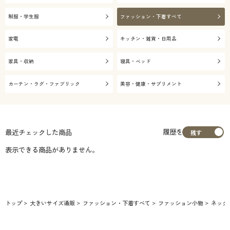
制服・学生服
ファッション・下着すべて
家電
キッチン・雑貨・日用品
家具・収納
寝具・ベッド
カーテン・ラグ・ファブリック
美容・健康・サプリメント
履歴を
最近チェックした商品
表示できる商品がありません。
トップ
大きいサイズ通販
ファッション・下着すべて
ファッション小物
ネック