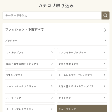
カタログ無料プレゼント
カテゴリ絞り込み
素材
無地
会員メニュー
ナイロン
レース
マイページ
ファッション・下着すべて
機能・特徴
閲覧履歴
ブラジャー
着用感
ウォッシャブル(洗
吸汗速乾
える)
お気に入り
フルカップブラ
ノンワイヤーブラジャー
年代
レギュラー
脇肉・背中の肉すっきりブラ
小さく見せるブラ
サポート
シーズン
30代
40代
3/4カップブラ
シームレスブラ・Tシャツブラ
ご利用ガイド
価格
春
夏
～
円
絞込
フロントホックブラジャー
大きく見せるバストアップブラ
よくある質問とお問い合わせ
ハーフトップ
ナイトブラ
秋
解除する
ストラップレスブラジャー
チューブトップ
閉じる