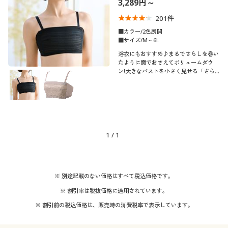
3,289円～
制服・スクール
美容・健康通販すべて
家具・収納
キッチン・雑貨・日用品
201
件
■カラー/2色展開
大きいサイズ
制服・スクールすべて
美容・健康・サプリメント
寝具・ベッド
■サイズ/M～6L
口コミ
(4〜4.9)
浴衣にもおすすめ♪まるでさらしを巻い
たように面でおさえてボリュームダウ
バーゲン
大きいサイズ通販すべて
制服・学生服
カーテン・ラグ・ファブリック
ン!大きなバストを小さく見せる「さら
レディースサ
しみたいなブラ」の涼しいメッシュタイ
M
L
LL
3L
4L
5L
イズ
プ
詳細検索
バーゲンセール
大きいサイズ レディース服
ジュニア・ティーンズ下着
6L
商品カテゴリ一覧
シークレットセール
大きいサイズ レディース下着
1
/
1
ブラカップサ
A
B
C
D
E
F
イズ
カタログ
大きいサイズ メンズ
カタログ・チラシからのご注文
カラー
※ 別途記載のない価格はすべて税込価格です。
大きいサイズ 事務・制服
※ 割引率は税抜価格に適用されています。
デジタルカタログ
※ 割引前の税込価格は、販売時の消費税率で表示しています。
こだわり条件
柄・デザイン
で絞り込む