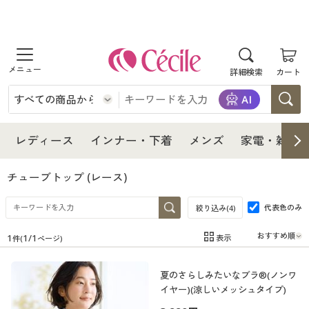
商品を探す
詳細検索
カート
レディース
インナー・下着
レディース通販すべて
レディース
インナー・下着
メンズ
家電・雑貨
メンズ
インナー・下着通販すべて
レディースファッション
チューブトップ
(レース)
家電・雑貨
代表色のみ
メンズ通販すべて
女性下着
絞り込み(
4
)
女性下着
1
1
/
1
表示
件(
ページ)
寝具・インテリア・家具
家電・雑貨すべて
メンズファッション
メンズ下着
在庫
在庫のある商品のみ表示
夏のさらしみたいなブラ®(ノンワ
カテゴリ
美容・健康
寝具・インテリア・家具通販すべて
家電
メンズ下着
ジュニア・ティーンズ下着
イヤー)(涼しいメッシュタイプ)