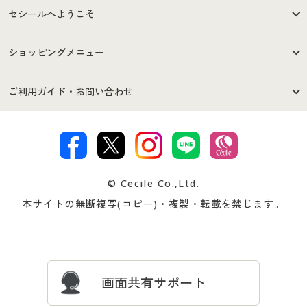
セシールへようこそ
はじめての方へ
ご利用環境について
ショッピングメニュー
セシールご利用規約
プライバシーポリシー
商品カテゴリ
バーゲンセール
ご利用ガイド・お問い合わせ
特定商取引法に基づく表示
古物営業法に基づく表示
カタログ・チラシからのご注
デジタルカタログ
ご注文は
お届けは
文
著作権・商標について
会社案内
交換・返品は
お支払は
カタログ無料プレゼント
特集一覧
© Cecile Co.,Ltd.
会員登録・お客様情報変更に
お客様番号・パスワードをお
本サイトの無断複写(コピー)・複製・転載を禁じます。
プレゼント＆キャンペーン
サイトマップ
ついて
忘れの場合
サイズガイド
よくある質問とお問い合わせ
画面共有サポート