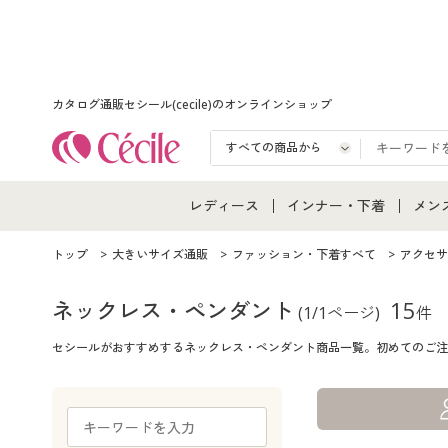
カタログ通販セシール(cecile)のオンラインショップ
レディース
インナー・下着
メン
レディース通販すべて
インナー・下着通販すべ
メン
トップ
大きいサイズ通販
ファッション・下着すべて
アクセサ
レディースファッション
女性下着
メン
ネックレス・ペンダント
15
(1/1ページ)
件
セシールがおすすめするネックレス・ペンダント商品一覧。初めてのご注
女性下着
メンズ下着
メン
ジュニア・ティーンズ下