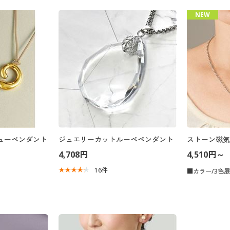
NEW
ューペンダント
ジュエリーカットルーペペンダント
ストーン磁気
4,708円
4,510円～
16
件
■カラー/3色