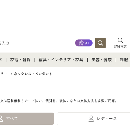
詳細検索
ズ
家電・雑貨
寝具・インテリア・家具
美容・健康
制服
て
ズ通販すべて
家電・雑貨すべて
寝具・インテリア・家具通販すべて
美容・健康通販すべ
制服
リー
ネックレス・ペンダント
ズファッション
家電
家具・収納
美容・健康・サプリ
制服
文は送料無料！カード払い、代引き、後払いなどお支払方法も多数ご用意。
ズ下着
キッチン・雑貨・日用品
寝具・ベッド
ジュ
着
カーテン・ラグ・ファブリック
すべて
レディース