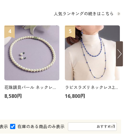
大きいサイズ 事務・制服
人気ランキングの続きはこちら
4
5
6
花珠調貝パール ネックレスセット 全長47cm
ラピスラズリネックレス2本組
8,580円
16,800円
7,48
表示
在庫のある商品のみ表示