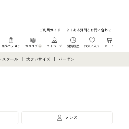
ご利用ガイド
よくある質問とお問い合わせ
商品カテゴリ
カタログ
マイページ
閲覧履歴
お気に入り
カート
カタログ・チラシからのご注文
・スクール
大きいサイズ
バーゲン
デジタルカタログ
て
・スクールすべて
大きいサイズ通販すべて
バーゲンセール
カタログ無料プレゼント
メント
・学生服
大きいサイズ レディース服
シークレットセール
ニア・ティーンズ下着
大きいサイズ レディース下着
大きいサイズ メンズ
メンズ