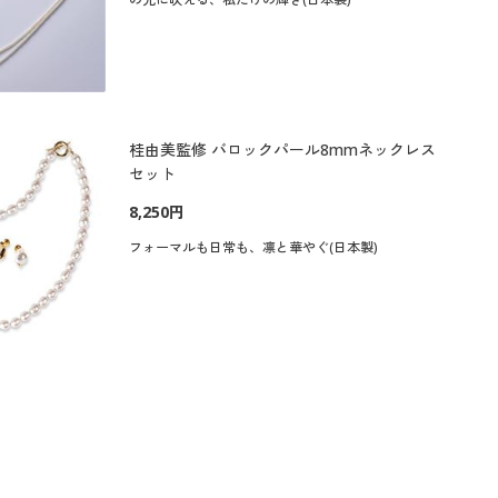
桂由美監修 バロックパール8mmネックレス
セット
8,250円
フォーマルも日常も、凛と華やぐ(日本製)