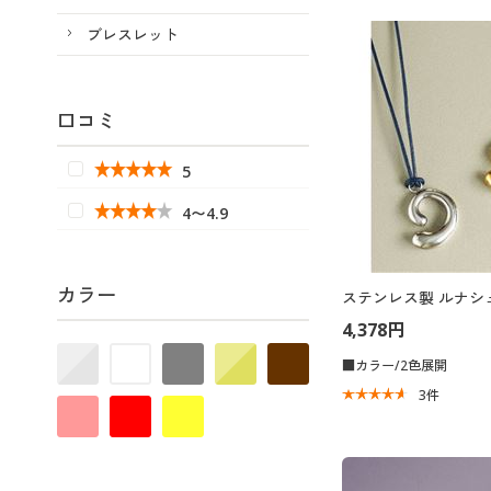
ブレスレット
口コミ
5
4〜4.9
カラー
ステンレス製 ルナシ
4,378円
■カラー/2色展開
3
件