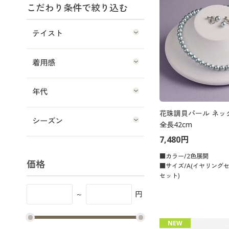
こだわり条件で絞り込む
テイスト
着用感
年代
花珠調貝パール ネッ
シーズン
全長42cm
7,480円
■カラー/2色展開
価格
■サイズ/A(イヤリングセ
セット)
～
円
NEW