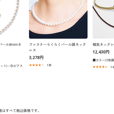
パール8mmネ
ファスナーらくらくパール調ネック
磁気ネックレ
レス
12,430円
3,278円
■カラー/3色
1
件
ット)～B(ピアス
1
格はすべて税込価格です。