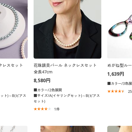
クレスセット
花珠調貝パール ネックレスセット
めがね型ルー
全長47cm
1,639円
8,580円
■カラー/3色
■カラー/2色展開
2
ット)～B(ピアス
■サイズ/A(イヤリングセット)～B(ピアス
セット)
1
件