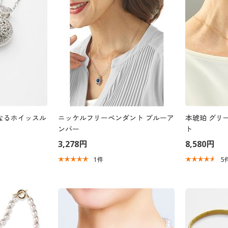
にもなるホイッスル
ニッケルフリーペンダント ブルーア
本琥珀 グリ
ンバー
ト
3,278円
8,580円
1
件
5