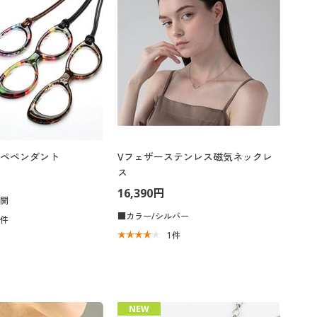
ペペンダント
Vフェザーステンレス磁気ネックレ
ス
16,390円
展開
■カラー/シルバー
5
件
1
件
NEW