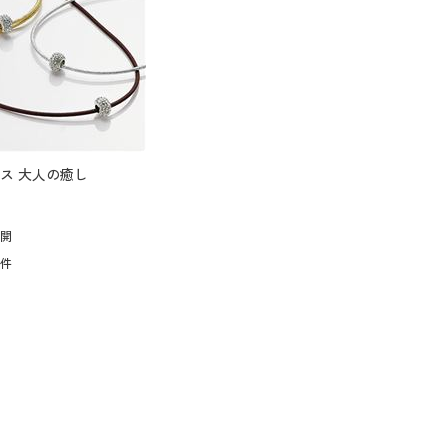
ス 大人の癒し
展開
4
件