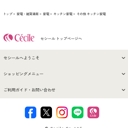
トップ
家電・雑貨通販
家電
キッチン家電
その他 キッチン家電
セシール トップページへ
セシールへようこそ
はじめての方へ
ご利用環境について
ショッピングメニュー
セシールご利用規約
プライバシーポリシー
商品カテゴリ
バーゲンセール
ご利用ガイド・お問い合わせ
特定商取引法に基づく表示
古物営業法に基づく表示
カタログ・チラシからのご注
デジタルカタログ
ご注文は
お届けは
文
著作権・商標について
会社案内
交換・返品は
お支払は
カタログ無料プレゼント
特集一覧