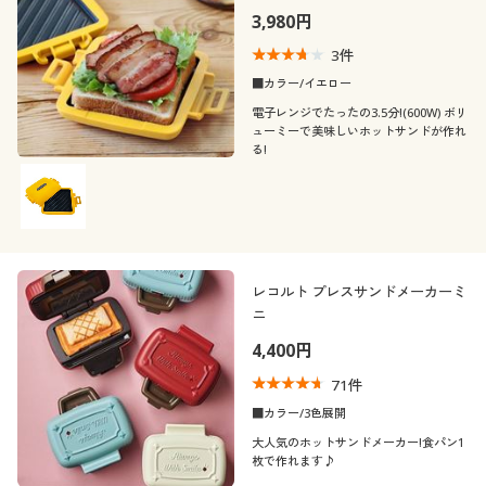
3,980円
3
件
■カラー/イエロー
電子レンジでたったの3.5分!(600W) ボリ
ューミーで美味しいホットサンドが作れ
る!
レコルト プレスサンドメーカーミ
ニ
4,400円
71
件
■カラー/3色展開
大人気のホットサンドメーカー!食パン1
枚で作れます♪