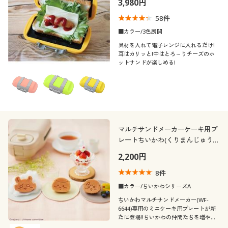
3,980円
制服・スクール
美容・健康通販すべて
家具・収納
キッチン・雑貨・日用品
58
件
■カラー/3色展開
大きいサイズ
制服・スクールすべて
美容・健康・サプリメント
寝具・ベッド
具材を入れて電子レンジに入れるだけ!
口コミ
(5)
耳はカリッと!中はとろ～りチーズのホ
ットサンドが楽しめる!
バーゲン
大きいサイズ通販すべて
制服・学生服
カーテン・ラグ・ファブリック
(4〜4.9)
詳細検索
バーゲンセール
大きいサイズ レディース服
(3〜3.9)
ジュニア・ティーンズ下着
カラー
商品カテゴリ一覧
シークレットセール
大きいサイズ レディース下着
マルチサンドメーカーケーキ用プ
レートちいかわ(くりまんじゅう・
カタログ
モモンガ・ラッコ)
大きいサイズ メンズ
2,200円
カタログ・チラシからのご注文
8
件
価格
大きいサイズ 事務・制服
～
円
絞込
■カラー/ちいかわシリーズA
ちいかわマルチサンドメーカー(WF-
デジタルカタログ
6644)専用のミニケーキ用プレートが新
たに登場!!ちいかわの仲間たちを増や
し、一緒に食卓を楽しみませんか☆彡