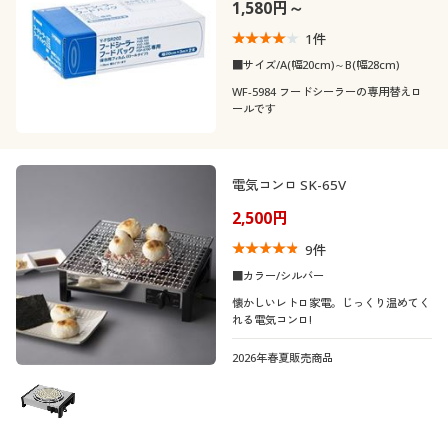
1,580円～
1
件
■サイズ/A(幅20cm)～B(幅28cm)
WF-5984 フードシーラーの専用替えロ
ールです
電気コンロ SK-65V
2,500円
9
件
■カラー/シルバー
懐かしいレトロ家電。じっくり温めてく
れる電気コンロ!
2026年春夏販売商品