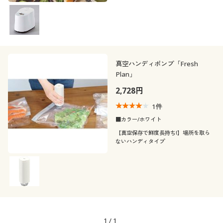
レシピ付き!
真空ハンディポンプ「Fresh
Plan」
2,728円
1
件
■カラー/ホワイト
【真空保存で鮮度長持ち!】場所を取ら
ないハンディタイプ
1
/
1