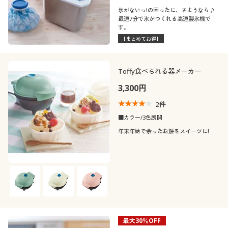
氷がないっ!の困ったに、さようなら♪
最速7分で氷がつくれる高速製氷機で
す。
【まとめてお得】
Toffy食べられる器メーカー
3,300円
2
件
■カラー/3色展開
年末年始で余ったお餅をスイーツに!
最大30％OFF