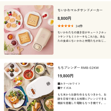
ちいかわマルチサンドメーカー
8,800円
34
件
ちいかわたちの焼き目がキュート♪ホッ
トサンドもミニケーキもこれ1台。あな
たの食卓にちいかわと仲間たちがおじゃ
まします♪
もちブレンダー RMB-02KW
19,800円
■カラー/ホワイト
■サイズ/A
もち米からお餅を作るもちつきから、お
餅を日常で使える料理にアレンジできる
機能を搭載した電動もちつき機です。お
かずからスイーツまで、使えるアレンジ