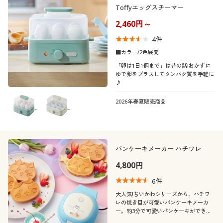
Toffyエッグスチーマー
2,460円～
4
件
■カラー/2色展開
「卵は1日1個まで」は昔の話!おかずに
ゆで卵をプラスしてタンパク質を手軽に
♪
2026年春夏販売商品
パンケーキメーカー ハチワレ
4,800円
6
件
大人気!ちいかわシリーズから、ハチワ
レの焼き目が可愛いパンケーキメーカ
ー。約3分で可愛いパンケーキができち
ゃう。