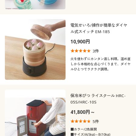
電気せいろ/操作が簡単なダイヤ
ル式スイッチ EM-185
10,900円
3
件
火を使わずにカンタン蒸し料理。温め直
しから本格的な点心づくりまで、ダイヤ
ルひとつでラクラク調理。
保冷米びつ ライスクール HRC-
05S/HRC-10S
41,800円～
5
件
■カラー/2色展開
■サイズ/A(5kg)～B(10kg)