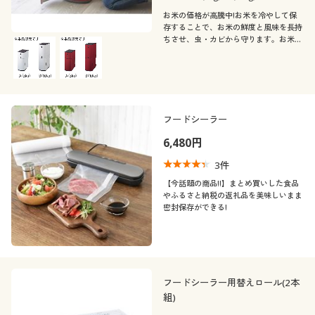
お米の価格が高騰中!お米を冷やして保
存することで、お米の鮮度と風味を長持
ちさせ、虫・カビから守ります。お米や
炊飯器にこだわる方にこそ、おすすめし
たい一品です。
フードシーラー
6,480円
3
件
【今話題の商品!!】まとめ買いした食品
やふるさと納税の返礼品を美味しいまま
密封保存ができる!
フードシーラー用替えロール(2本
組)