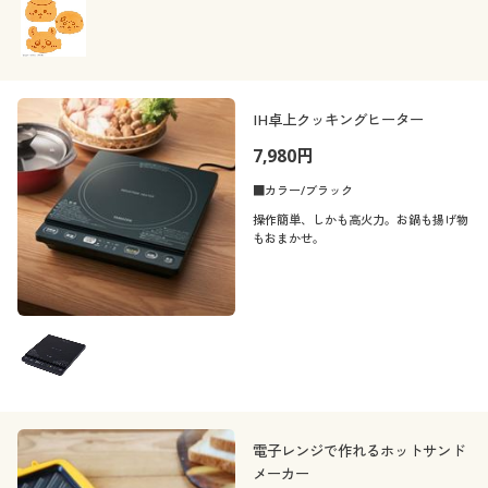
カタログ無料プレゼント
閉じる
(※WF-6644マルチサンドメーカー本体
は別売りです。)
会員メニュー
マイページ
IH卓上クッキングヒーター
7,980円
閲覧履歴
■カラー/ブラック
操作簡単、しかも高火力。お鍋も揚げ物
お気に入り
もおまかせ。
サポート
ご利用ガイド
よくある質問とお問い合わせ
電子レンジで作れるホットサンド
メーカー