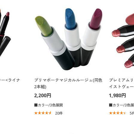
ー<ライナ
プリマボーテマジカルルージュ(同色
プレミアムリ
2本組)
イストヴェー
2,200円
1,980円
■カラー/3色展開
■カラー/3色
20
件
5