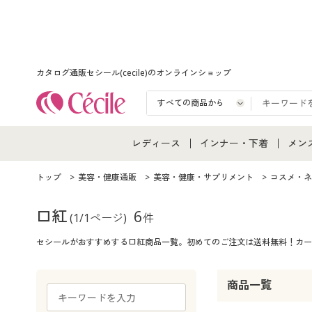
カタログ通販セシール(cecile)のオンラインショップ
レディース
インナー・下着
メン
レディース通販すべて
インナー・下着通販すべ
メン
トップ
美容・健康通販
美容・健康・サプリメント
コスメ・ネ
レディースファッション
女性下着
メン
口紅
6
(1/1ページ)
件
セシールがおすすめする口紅商品一覧。初めてのご注文は送料無料！カー
女性下着
メンズ下着
メン
ジュニア・ティーンズ下
商品一覧