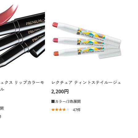
大きいサイズ 事務・制服
ュクス リップカラーモ
レクチュア ティントステイルージュ
ル
2,200円
■カラー/3色展開
展開
47
件
件