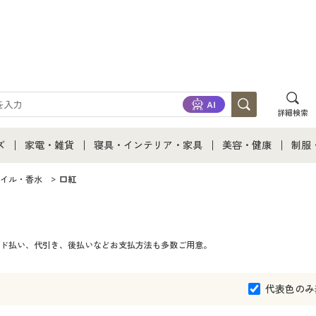
詳細検索
ズ
家電・雑貨
寝具・インテリア・家具
美容・健康
制服
て
ズ通販すべて
家電・雑貨すべて
寝具・インテリア・家具通販すべて
美容・健康通販すべ
制服
イル・香水
口紅
ズファッション
家電
家具・収納
美容・健康・サプリ
制服
ド払い、代引き、後払いなどお支払方法も多数ご用意。
ズ下着
キッチン・雑貨・日用品
寝具・ベッド
ジュ
着
カーテン・ラグ・ファブリック
代表色のみ