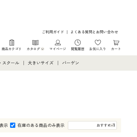
ご利用ガイド
よくある質問とお問い合わせ
商品カテゴリ
カタログ
マイページ
閲覧履歴
お気に入り
カート
カタログ・チラシからのご注文
・スクール
大きいサイズ
バーゲン
デジタルカタログ
て
・スクールすべて
大きいサイズ通販すべて
バーゲンセール
カタログ無料プレゼント
メント
・学生服
大きいサイズ レディース服
シークレットセール
ニア・ティーンズ下着
大きいサイズ レディース下着
大きいサイズ メンズ
表示
在庫のある商品のみ表示