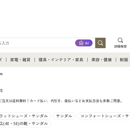
詳細検索
ズ
家電・雑貨
寝具・インテリア・家具
美容・健康
制服
て
ズ通販すべて
家電・雑貨すべて
寝具・インテリア・家具通販すべて
美容・健康通販すべ
制服
cm
ズファッション
家電
家具・収納
美容・健康・サプリ
制服
件
てのご注文は送料無料！カード払い、代引き、後払いなどお支払方法も多数ご用意。
ズ下着
キッチン・雑貨・日用品
寝具・ベッド
ジュ
着
カーテン・ラグ・ファブリック
ラットシューズ・サンダル
サンダル
コンフォートシューズ・サ
広(4E・5E)の靴・サンダル