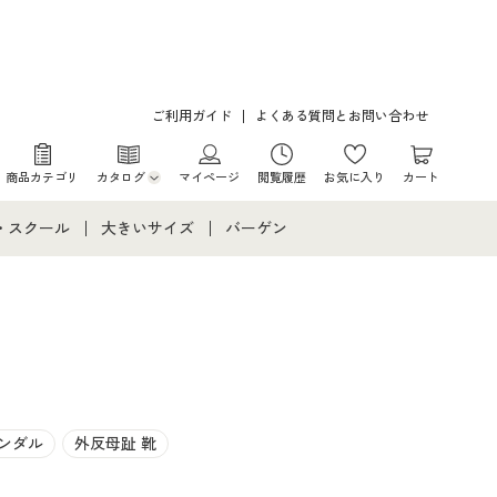
ご利用ガイド
よくある質問とお問い合わせ
商品カテゴリ
カタログ
マイページ
閲覧履歴
お気に入り
カート
カタログ・チラシからのご注文
・スクール
大きいサイズ
バーゲン
デジタルカタログ
て
・スクールすべて
大きいサイズ通販すべて
バーゲンセール
カタログ無料プレゼント
メント
・学生服
大きいサイズ レディース服
シークレットセール
ニア・ティーンズ下着
大きいサイズ レディース下着
大きいサイズ メンズ
ンダル
外反母趾 靴