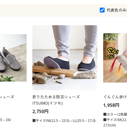
代表色のみ
シューズ
折りたためる防災シューズ
ぐんぐん歩け
ITSUMO(イツモ)
1,958円
2,750円
■カラー/2色
5～26)
■サイズ/M(22.0
■サイズ/M(22.5～23.5)～LL(25.5～27.0)
27.5cm)