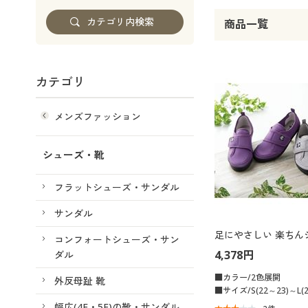
商品一覧
カテゴリ
メンズファッション
シューズ・靴
フラットシューズ・サンダル
サンダル
足にやさしい 楽ちん
コンフォートシューズ・サン
4,378円
ダル
■カラー/2色展開
外反母趾 靴
■サイズ/S(22～23)～L(2
幅広(4E・5E)の靴・サンダル