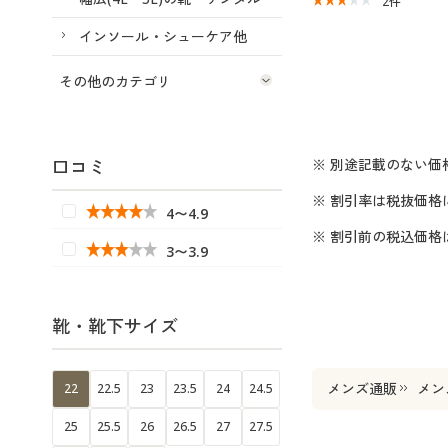
2
件
インソール・シューケア他
その他のカテゴリ
口コミ
※ 別途記載のない価
※ 割引率は税抜価格
4〜4.9
※ 割引前の税込価
3〜3.9
靴・靴下サイズ
メンズ通販
メン
22
22.5
23
23.5
24
24.5
25
25.5
26
26.5
27
27.5