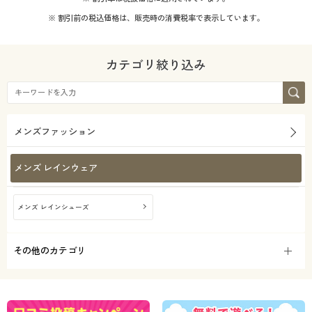
カタログ無料プレゼント
機能・特徴
※ 割引前の税込価格は、販売時の消費税率で表示しています。
レザー
会員メニュー
テイスト
ウォッシャブル(洗
カテゴリ絞り込み
える)
マイページ
着用感
ベーシック
カジュアル
閲覧履歴
年代
ゆったり
メンズファッション
お気に入り
30代
40代
メンズ レインウェア
サポート
50代
メンズ レインシューズ
ご利用ガイド
シーズン
その他のカテゴリ
よくある質問とお問い合わせ
価格
秋
冬
～
円
絞込