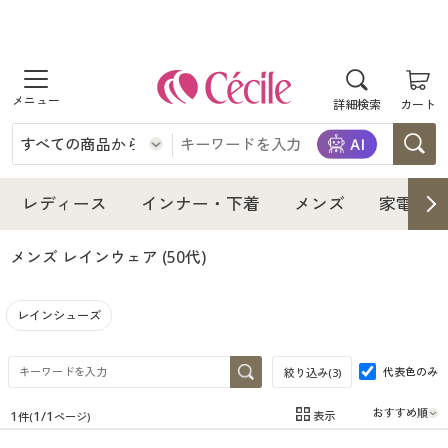
商品を探す
詳細検索
カート
レディース
インナー・下着
レディース通販すべて
レディース
インナー・下着
メンズ
家電・雑
メンズ
インナー・下着通販すべて
レディースファッション
メンズ レインウェア
(50代)
家電・雑貨
メンズ通販すべて
女性下着
女性下着
レインシューズ
寝具・インテリア・家具
家電・雑貨すべて
メンズファッション
メンズ下着
代表色のみ
絞り込み(
3
)
美容・健康
寝具・インテリア・家具通販すべて
家電
メンズ下着
ジュニア・ティーンズ下着
1
1
/
1
表示
件(
ページ)
在庫
在庫のある商品のみ表示