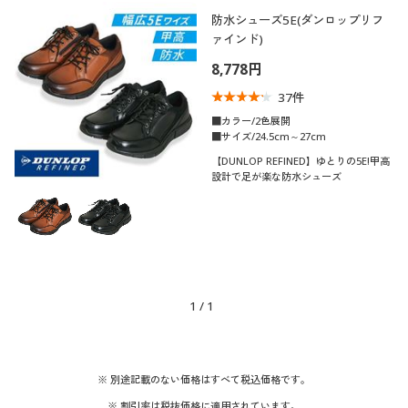
制服・スクール
美容・健康通販すべて
家具・収納
防水シューズ5E(ダンロップリフ
キッチン・雑貨・日用品
カテゴリ
ァインド)
8,778円
大きいサイズ
制服・スクールすべて
美容・健康・サプリメント
寝具・ベッド
37
件
バーゲン
大きいサイズ通販すべて
制服・学生服
■カラー/2色展開
カーテン・ラグ・ファブリック
■サイズ/24.5cm～27cm
口コミ
(4〜4.9)
【DUNLOP REFINED】ゆとりの5E!甲高
詳細検索
バーゲンセール
大きいサイズ レディース服
ジュニア・ティーンズ下着
設計で足が楽な防水シューズ
靴・靴下サイ
24.5
25
25.5
26
26.5
27
商品カテゴリ一覧
ズ
シークレットセール
大きいサイズ レディース下着
カタログ
カラー
大きいサイズ メンズ
1
/
1
カタログ・チラシからのご注文
大きいサイズ 事務・制服
こだわり条件
柄・デザイン
で絞り込む
デジタルカタログ
※ 別途記載のない価格はすべて税込価格です。
素材
無地
※ 割引率は税抜価格に適用されています。