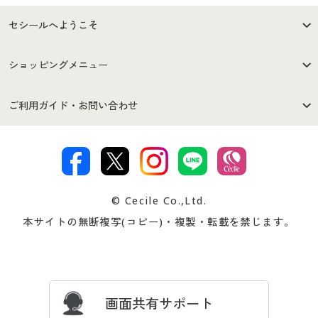
セシールへようこそ
はじめての方へ
ご利用環境について
ショッピングメニュー
セシールご利用規約
プライバシーポリシー
商品カテゴリ
バーゲンセール
ご利用ガイド・お問い合わせ
特定商取引法に基づく表示
古物営業法に基づく表示
カタログ・チラシからのご注
デジタルカタログ
ご注文は
お届けは
文
著作権・商標について
会社案内
交換・返品は
お支払は
カタログ無料プレゼント
特集一覧
© Cecile Co.,Ltd.
会員登録・お客様情報変更に
お客様番号・パスワードをお
本サイトの無断複写(コピー)・複製・転載を禁じます。
プレゼント＆キャンペーン
サイトマップ
ついて
忘れの場合
サイズガイド
よくある質問とお問い合わせ
画面共有サポート