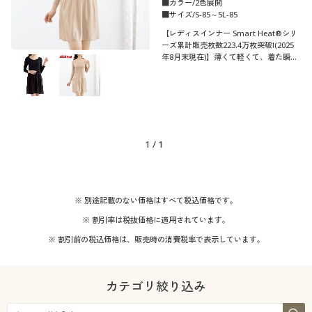
■カラー/2色展開
■サイズ/S-85～5L-85
【レディスインナー Smart Heat®シリ
ーズ累計販売枚数223.4万枚突破!(2025
年8月末現在)】薄くて軽くて、着た瞬間
から暖かい♪吸汗・速乾、抗菌防臭も備
えた吸湿発熱素材「スマートヒート®」
の8分袖切り替えスリップ。
1
/
1
※ 別途記載のない価格はすべて税込価格です。
※ 割引率は税抜価格に適用されています。
※ 割引前の税込価格は、販売時の消費税率で表示しています。
カテゴリ絞り込み