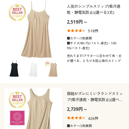
制服・スクール
美容・健康通販すべて
家具・収納
人気のシンプルスリップ(吸汗速
キッチン・雑貨・日用品
カテゴリ
乾・静電気防止)(選べる3丈)
2,519円～
大きいサイズ
制服・スクールすべて
美容・健康・サプリメント
寝具・ベッド
518
件
バーゲン
大きいサイズ通販すべて
制服・学生服
■カラー/3色展開
カーテン・ラグ・ファブリック
■サイズ/80-75(バスト-身丈)～100-
口コミ
95(バスト-身丈)
(4〜4.9)
詳細検索
バーゲンセール
大きいサイズ レディース服
ジュニア・ティーンズ下着
売れてます!アウターに合わせて色・丈
が選べる、とろける肌心地のスリップ
レディースサ
S
M
L
LL
3L
5L
商品カテゴリ一覧
イズ
シークレットセール
大きいサイズ レディース下着
6L
カタログ
大きいサイズ メンズ
肩紐がズレにくいラウンドスリッ
カタログ・チラシからのご注文
カラー
プ(吸汗速乾・静電気防止)(選べる
大きいサイズ 事務・制服
3丈)
2,739円～
デジタルカタログ
こだわり条件
426
件
柄・デザイン
で絞り込む
■カラー/2色展開