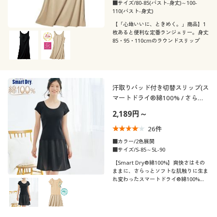
カタログ無料プレゼント
■サイズ/80-85(バスト-身丈)～100-
襟・ネック
110(バスト-身丈)
無地
スリット
会員メニュー
【「心地いいに、ときめく。」商品】1
枚あると便利な定番ランジェリー。身丈
袖
ボートネック
85・95・110cmのラウンドスリップ
マイページ
素材
ノースリーブ
七分袖
閲覧履歴
機能・特徴
コットン・綿100
レース
汗取りパッド付き切替スリップ(ス
マートドライ®綿100% / さらっ
お気に入り
テイスト
と気持ちいい吸汗速乾)
ウォッシャブル(洗
吸汗速乾
2,189円～
える)
サポート
26
件
着用感
エレガント
ナチュラル
■カラー/2色展開
抗菌防臭
ストレッチ
ご利用ガイド
■サイズ/S-85～5L-90
年代
レギュラー
【Smart Dry®綿100%】爽快さはその
ままに、さらっとソフトな肌触りに生ま
脇汗・汗取り
よくある質問とお問い合わせ
シーズン
30代
40代
れ変わったスマートドライ®綿100%。
共地汗取りパッド付きの切替えスリップ
価格
秋
春
～
円
絞込
50代