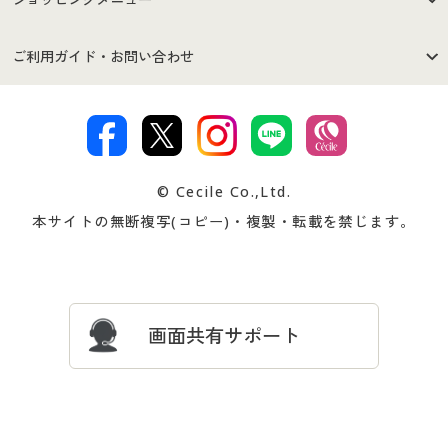
セシールご利用規約
プライバシーポリシー
商品カテゴリ
バーゲンセール
ご利用ガイド・お問い合わせ
特定商取引法に基づく表示
古物営業法に基づく表示
カタログ・チラシからのご注
デジタルカタログ
ご注文は
お届けは
文
著作権・商標について
会社案内
交換・返品は
お支払は
カタログ無料プレゼント
特集一覧
© Cecile Co.,Ltd.
会員登録・お客様情報変更に
お客様番号・パスワードをお
本サイトの無断複写(コピー)・複製・転載を禁じます。
プレゼント＆キャンペーン
サイトマップ
ついて
忘れの場合
サイズガイド
よくある質問とお問い合わせ
画面共有サポート