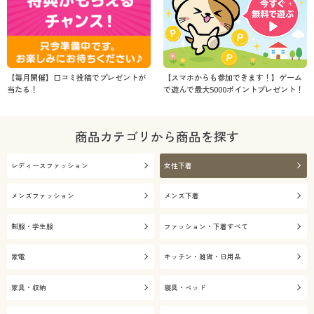
【毎月開催】口コミ投稿でプレゼントが
【スマホからも参加できます！】ゲーム
当たる！
で遊んで最大5000ポイントプレゼント！
商品カテゴリから商品を探す
レディースファッション
女性下着
メンズファッション
メンズ下着
制服・学生服
ファッション・下着すべて
家電
キッチン・雑貨・日用品
家具・収納
寝具・ベッド