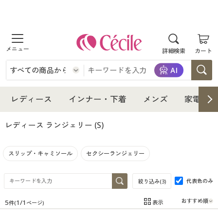
商品を探す
詳細検索
カート
レディース
インナー・下着
レディース通販すべて
レディース
インナー・下着
メンズ
家電・雑
メンズ
インナー・下着通販すべて
レディースファッション
レディース ランジェリー
(S)
家電・雑貨
メンズ通販すべて
女性下着
女性下着
スリップ・キャミソール
セクシーランジェリー
寝具・インテリア・家具
家電・雑貨すべて
メンズファッション
メンズ下着
代表色のみ
絞り込み(
3
)
美容・健康
寝具・インテリア・家具通販すべて
家電
メンズ下着
ジュニア・ティーンズ下着
5
1
/
1
表示
件(
ページ)
在庫
在庫のある商品のみ表示