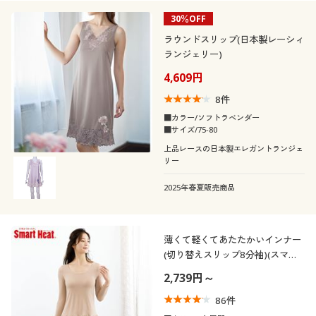
30％OFF
冬
ラウンドスリップ(日本製レーシィ
ランジェリー)
解除する
4,609円
閉じる
8
件
■カラー/ソフトラベンダー
■サイズ/75-80
上品レースの日本製エレガントランジェ
リー
2025年春夏販売商品
薄くて軽くてあたたかいインナー
(切り替えスリップ8分袖)(スマー
トヒート®)
2,739円～
86
件