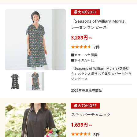
最大40％OFF
「Seasons of William Morris」
レーヨンワンピース
3,289円～
7
件
■カラー/2色展開
■サイズ/S～LL
「Seasons of William Morris×ひあゆ
う」ストンと着られて体型カバーも叶う
ワンピース
2026年春夏販売商品
最大70％OFF
スキッパーチュニック
1,639円～
8
件