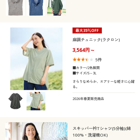
テイスト
スポーツ
ＵＶカット・紫外線
冷感・涼感
着用感
対策
ベーシック
カジュアル
最大35％OFF
年代
レギュラー
ゆったり
抗菌防臭
麻調チュニック(ラクロン)
ナチュラル
シック
3,564円～
シーズン
20代
30代
5
件
価格
夏
春
～
円
絞込
■カラー/2色展開
40代
50代
■サイズ/S～3L
さらりなめらか、エアリーな軽さに心躍
冬
秋
る。
60代
2026年春夏販売商品
解除する
閉じる
スキッパー衿Tシャツ(5分袖)(綿
100%・洗濯機OK)