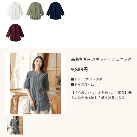
高島ちぢみ スキッパーチュニック
9,889円
■カラー/ブラック系
■サイズ/S～LL
【「心地いいに、ときめく。」商品】先
人の技が宿る涼しさ纏う高島ちぢみ!