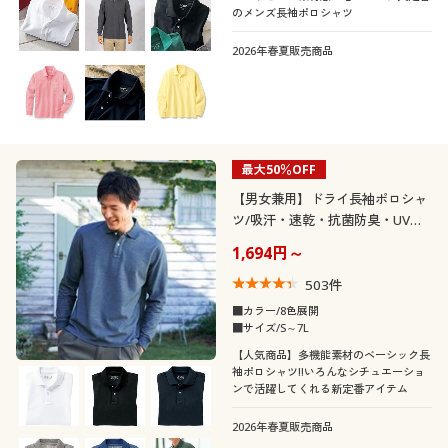
スキッパー
タートルネック
のメンズ長袖ポロシャツ
2026年春夏販売商品
Ｕネック
ヘンリーネック
オープンカラー・開
ノーカラー
襟
最大50％OFF
【男女兼用】ドライ長袖ポロシャ
スクエアネック
ツ/吸汗・速乾・抗菌防臭・UVカ
ット機能付き
1,694円～
袖
503
件
■カラー/8色展開
素材
長袖
半袖
■サイズ/S～7L
【人気商品】多機能素材のベーシック長
機能・特徴
コットン・綿100
ガーゼ
袖ポロシャツ!!いろんなシチュエーショ
七分袖
ンで活躍してくれる新定番アイテム
シーン
ウォッシャブル(洗
2026年春夏販売商品
吸汗速乾
リネン・麻
える)