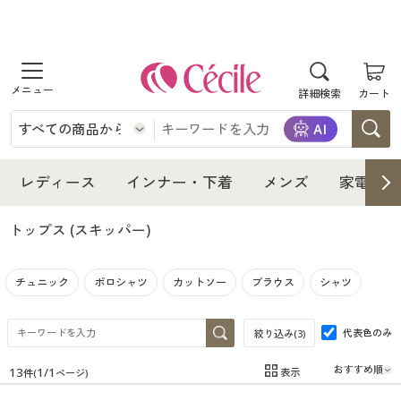
商品を探す
詳細検索
カート
レディース
インナー・下着
レディース通販すべて
レディース
インナー・下着
メンズ
家電・雑
メンズ
インナー・下着通販すべて
レディースファッション
トップス
(スキッパー)
家電・雑貨
メンズ通販すべて
女性下着
女性下着
チュニック
ポロシャツ
カットソー
ブラウス
シャツ
寝具・インテリア・家具
家電・雑貨すべて
メンズファッション
メンズ下着
代表色のみ
絞り込み(
3
)
美容・健康
寝具・インテリア・家具通販すべて
家電
メンズ下着
ジュニア・ティーンズ下着
13
1
/
1
表示
件(
ページ)
在庫
在庫のある商品のみ表示