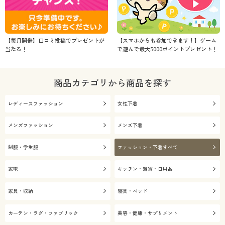
【毎月開催】口コミ投稿でプレゼントが
【スマホからも参加できます！】ゲーム
当たる！
で遊んで最大5000ポイントプレゼント！
商品カテゴリから商品を探す
レディースファッション
女性下着
メンズファッション
メンズ下着
制服・学生服
ファッション・下着すべて
家電
キッチン・雑貨・日用品
家具・収納
寝具・ベッド
カーテン・ラグ・ファブリック
美容・健康・サプリメント