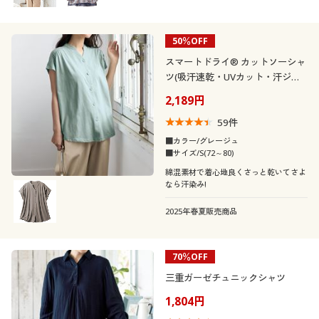
50％OFF
スマートドライ® カットソーシャ
ツ(吸汗速乾・UVカット・汗ジミ
防止・接触冷感・洗濯機OK)
2,189円
59
件
■カラー/グレージュ
■サイズ/S(72～80)
綿混素材で着心地良くさっと乾いてさよ
なら汗染み!
2025年春夏販売商品
70％OFF
三重ガーゼチュニックシャツ
1,804円