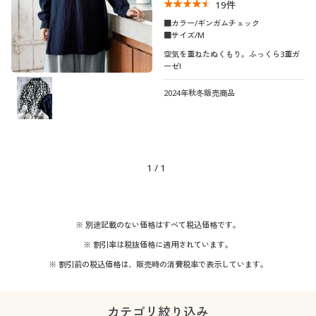
19
件
■カラー/ギンガムチェック
■サイズ/M
空気を重ねたぬくもり。ふっくら3重ガ
ーゼ!
2024年秋冬販売商品
1
/
1
※ 別途記載のない価格はすべて税込価格です。
※ 割引率は税抜価格に適用されています。
※ 割引前の税込価格は、販売時の消費税率で表示しています。
カテゴリ絞り込み