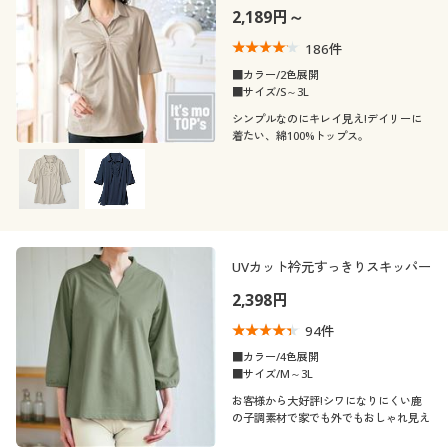
2,189円～
186
件
■カラー/2色展開
■サイズ/S～3L
シンプルなのにキレイ見え!デイリーに
着たい、綿100%トップス。
UVカット衿元すっきりスキッパー
2,398円
94
件
■カラー/4色展開
■サイズ/M～3L
お客様から大好評!シワになりにくい鹿
の子調素材で家でも外でもおしゃれ見え