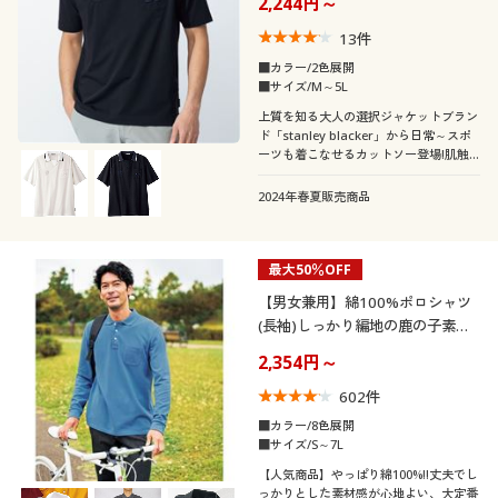
2,244円～
カタログ無料プレゼント
13
件
会員メニュー
カラー
■カラー/2色展開
■サイズ/M～5L
マイページ
上質を知る大人の選択ジャケットブラン
ド「stanley blacker」から日常～スポ
ーツも着こなせるカットソー登場!肌触
閲覧履歴
り滑らか刺繍使いスキッパーポロシャツ
こだわり条件
2024年春夏販売商品
柄・デザイン
で絞り込む
お気に入り
襟・ネック
無地
スリット
最大50％OFF
サポート
【男女兼用】綿100%ポロシャツ
ハイネック
クルーネック・丸首
(長袖)しっかり編地の鹿の子素材
チェック
ストライプ
ご利用ガイド
を使用
2,354円～
Ｖネック
レギュラーカラー
水玉・ドット柄
602
件
よくある質問とお問い合わせ
■カラー/8色展開
■サイズ/S～7L
ボタンダウン
ボートネック
【人気商品】やっぱり綿100%!!丈夫でし
っかりとした素材感が心地よい、大定番