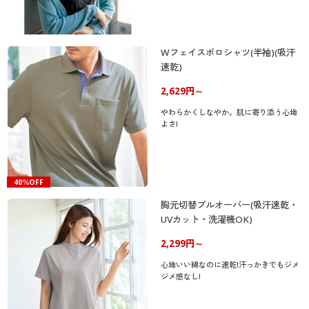
Wフェイスポロシャツ(半袖)(吸汗
速乾)
2,629円～
やわらかくしなやか。肌に寄り添う心地
よさ!
40％OFF
胸元切替プルオーバー(吸汗速乾・
UVカット・洗濯機OK)
2,299円～
心地いい綿なのに速乾!汗っかきでもジメ
ジメ感なし!