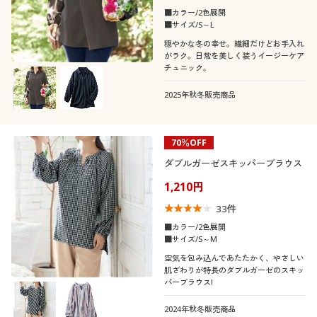
■カラー/2色展開
■サイズ/S～L
穏やかな冬の幸せ。繊細だけどお手入れ
がラク。日常を美しく装うイージーケア
チュニック。
2025年秋冬販売商品
70％OFF
ダブルガーゼスキッパーブラウス
1,210円
33
件
■カラー/2色展開
■サイズ/S～M
空気を包み込んであたたかく、やさしい
肌ざわりが特長のダブルガーゼのスキッ
パーブラウス!
2024年秋冬販売商品