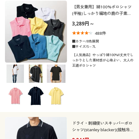
制服・スクール
美容・健康通販すべて
家具・収納
【男女兼用】綿100%ポロシャツ
キッチン・雑貨・日用品
カテゴリ
(半袖)しっかり編地の鹿の子素材
を使用
3,289円～
大きいサイズ
制服・スクールすべて
美容・健康・サプリメント
寝具・ベッド
488
件
バーゲン
大きいサイズ通販すべて
制服・学生服
■カラー/8色展開
カーテン・ラグ・ファブリック
■サイズ/S～7L
口コミ
(4〜4.9)
【人気商品】やっぱり綿100%!!丈夫でし
詳細検索
バーゲンセール
大きいサイズ レディース服
ジュニア・ティーンズ下着
っかりとした素材感が心地よい、大人の
王道ポロシャツ
(3〜3.9)
商品カテゴリ一覧
シークレットセール
大きいサイズ レディース下着
レディースサ
S
M
L
LL
3L
4L
イズ
カタログ
大きいサイズ メンズ
5L
6L
7L
カタログ・チラシからのご注文
大きいサイズ 事務・制服
メンズサイズ
S
M
L
LL
3L
4L
デジタルカタログ
ドライ・刺繍使いスキッパーポロ
シャツ(stanley blacker)(接触冷感
機能付き)
5L
6L
7L