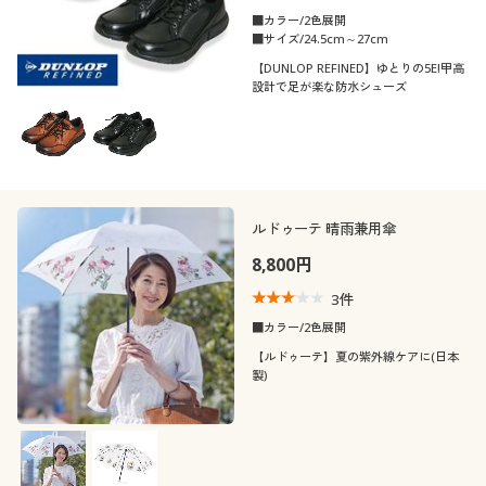
■カラー/2色展開
■サイズ/24.5cm～27cm
【DUNLOP REFINED】ゆとりの5E!甲高
設計で足が楽な防水シューズ
ルドゥーテ 晴雨兼用傘
8,800円
3
件
■カラー/2色展開
【ルドゥーテ】夏の紫外線ケアに(日本
製)