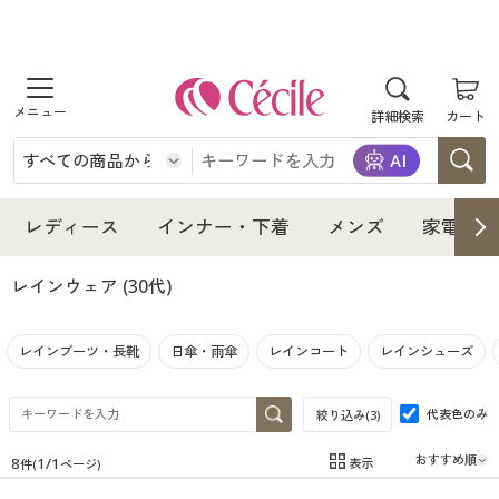
商品を探す
詳細検索
カート
レディース
インナー・下着
レディース通販すべて
レディース
インナー・下着
メンズ
家電・雑
メンズ
インナー・下着通販すべて
レディースファッション
レインウェア
(30代)
家電・雑貨
メンズ通販すべて
女性下着
女性下着
レインブーツ・長靴
日傘・雨傘
レインコート
レインシューズ
寝具・インテリア・家具
家電・雑貨すべて
メンズファッション
メンズ下着
代表色のみ
絞り込み(
3
)
美容・健康
寝具・インテリア・家具通販すべて
家電
メンズ下着
ジュニア・ティーンズ下着
8
1
/
1
表示
件(
ページ)
在庫
在庫のある商品のみ表示