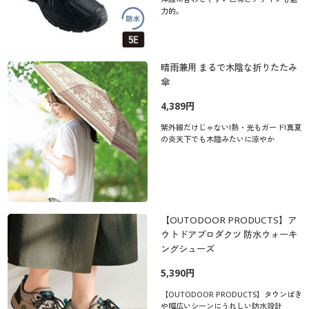
力的。
晴雨兼用 まるで木陰な折りたたみ
傘
4,389円
紫外線だけじゃない!熱・光もガード!真夏
の炎天下でも木陰みたいに涼やか
【OUTODOOR PRODUCTS】ア
ウトドアプロダクツ 防水ウォーキ
ングシューズ
5,390円
【OUTODOOR PRODUCTS】タウンばき
や幅広いシーンにうれしい防水設計