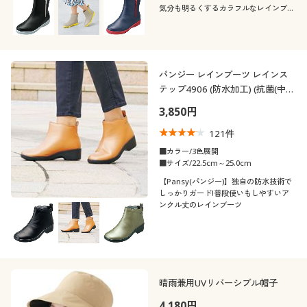
カタログ無料プレゼント
気分も明るくするカラフルなレインブー
ツ
会員メニュー
こだわり条件
柄・デザイン
で絞り込む
マイページ
パンジー レインブーツ レインス
素材
無地
花柄
テップ4906 (防水加工) (抗菌(中
敷)) (ワイズ3E相当)
閲覧履歴
機能・特徴
3,850円
レザー
ナイロン
リボン
121
件
テイスト
お気に入り
ウォッシャブル(洗
■カラー/3色展開
撥水
える)
■サイズ/22.5cm～25.0cm
着用感
サポート
ベーシック
カジュアル
【Pansy(パンジー)】独自の防水技術で
しっかりガード!普段使いもしやすいア
ＵＶカット・紫外線
ンクル丈のレインブーツ
抗菌防臭
年代
ご利用ガイド
対策
レギュラー
ゆったり
シック
エレガント
20代
30代
よくある質問とお問い合わせ
冷感・涼感
晴雨兼用UVリバーシブル帽子
40代
50代
4,180円