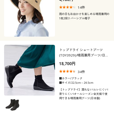
14
件
60代
雨の日もお出かけを楽しめる晴雨兼用の
1枚2役リバーシブル帽子
シーズン
価格
春
夏
～
円
絞込
トップドライ ショートブーツ
秋
冬
解除する
(TDY3929)/晴雨兼用ブーツ/日本
製 蒸れにくい
18,700円
閉じる
34
件
■カラー/ブラック
■サイズ/22.5cm～24.5cm
【トップドライ】濡れない!ムレにくい!
滑りにくい!オールシーズン全天候で使
用できる晴雨兼用ブーツ(日本製)