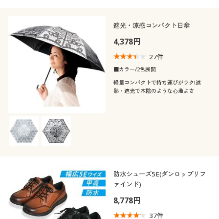
遮光・涼感コンパクト日傘
4,378円
27
件
■カラー/2色展開
軽量コンパクトで持ち運びがラク!遮
熱・遮光で木陰のような心地よさ
防水シューズ5E(ダンロップリフ
ァインド)
8,778円
37
件