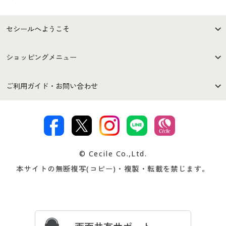
セシールへようこそ
はじめての方へ
ご利用環境について
ショッピングメニュー
セシールご利用規約
プライバシーポリシー
商品カテゴリ
バーゲンセール
ご利用ガイド・お問い合わせ
特定商取引法に基づく表示
古物営業法に基づく表示
カタログ・チラシからのご注
デジタルカタログ
ご注文は
お届けは
文
著作権・商標について
会社案内
交換・返品は
お支払は
カタログ無料プレゼント
特集一覧
© Cecile Co.,Ltd.
会員登録・お客様情報変更に
お客様番号・パスワードをお
本サイトの無断複写(コピー)・複製・転載を禁じます。
プレゼント＆キャンペーン
サイトマップ
ついて
忘れの場合
サイズガイド
よくある質問とお問い合わせ