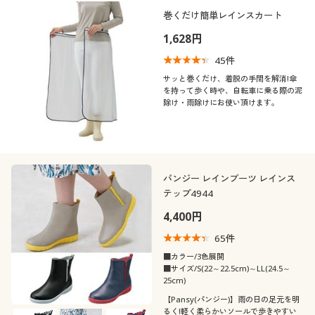
制服・スクール
美容・健康通販すべて
家具・収納
巻くだけ簡単レインスカート
キッチン・雑貨・日用品
カテゴリ
1,628円
大きいサイズ
制服・スクールすべて
美容・健康・サプリメント
寝具・ベッド
45
件
サッと巻くだけ、着脱の手間を解消!傘
バーゲン
を持って歩く時や、自転車に乗る際の泥
大きいサイズ通販すべて
制服・学生服
カーテン・ラグ・ファブリック
除け・雨除けにお使い頂けます。
口コミ
(4〜4.9)
詳細検索
バーゲンセール
大きいサイズ レディース服
ジュニア・ティーンズ下着
(3〜3.9)
商品カテゴリ一覧
シークレットセール
大きいサイズ レディース下着
パンジー レインブーツ レインス
靴・靴下サイ
テップ4944
22
22.5
23
23.5
24
24.5
ズ
カタログ
大きいサイズ メンズ
4,400円
25
25.5
26
26.5
27
カタログ・チラシからのご注文
65
件
大きいサイズ 事務・制服
■カラー/3色展開
カラー
■サイズ/S(22～22.5cm)～LL(24.5～
デジタルカタログ
25cm)
【Pansy(パンジー)】雨の日の足元を明
るく!軽く柔らかいソールで歩きやすい