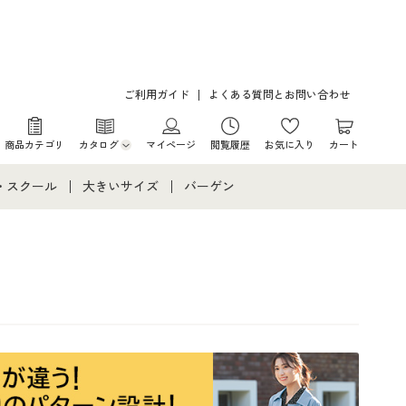
ご利用ガイド
よくある質問とお問い合わせ
商品カテゴリ
カタログ
マイページ
閲覧履歴
お気に入り
カート
カタログ・チラシからのご注文
・スクール
大きいサイズ
バーゲン
デジタルカタログ
て
・スクールすべて
大きいサイズ通販すべて
バーゲンセール
カタログ無料プレゼント
メント
・学生服
大きいサイズ レディース服
シークレットセール
ニア・ティーンズ下着
大きいサイズ レディース下着
大きいサイズ メンズ