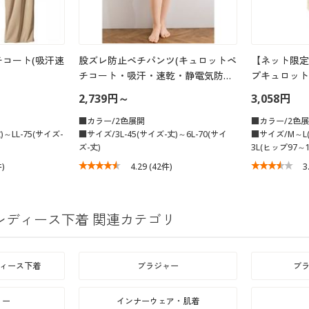
コート(吸汗速
股ズレ防止ペチパンツ(キュロットペ
【ネット限定
チコート・吸汗・速乾・静電気防…
プキュロット
2,739円～
3,058円
■カラー/2色展開
■カラー/2色
～LL-75(サイズ-
■サイズ/3L-45(サイズ-丈)～6L-70(サイ
■サイズ/M～L(
ズ-丈)
3L(ヒップ97～1
件)
4.29
(42件)
3
レディース下着 関連カテゴリ
ディース下着
ブラジャー
ブ
リー
インナーウェア・肌着