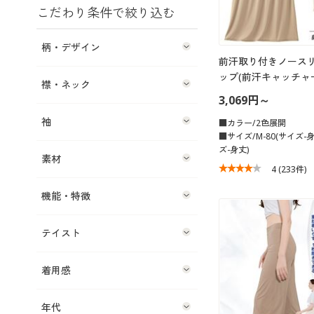
こだわり条件で絞り込む
柄・デザイン
前汗取り付きノース
ップ(前汗キャッチャ
襟・ネック
3,069円～
袖
■カラー/2色展開
■サイズ/M-80(サイズ-身
ズ-身丈)
素材
4
(233件)
機能・特徴
テイスト
着用感
年代