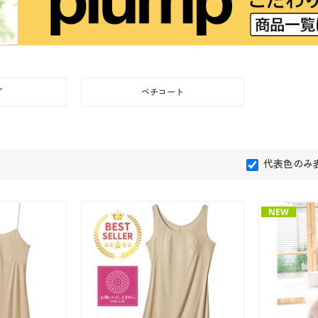
プ
ペチコート
代表色のみ
NEW