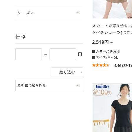
シーズン
スカートが涼やかに
きペチショーツ(はき
価格
2,519円～
■カラー/2色展開
～
円
■サイズ/M～5L
4.46
(28件)