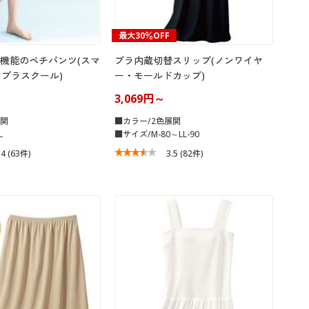
最大30％OFF
機能のペチパンツ(スマ
ブラ内蔵切替スリップ(ノンワイヤ
 プラスクール)
ー・モールドカップ)
3,069円～
展開
■カラー/2色展開
L
■サイズ/M-80～LL-90
.4
(63件)
3.5
(82件)