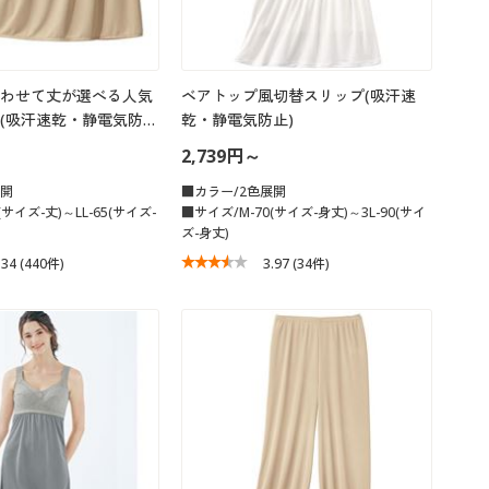
わせて丈が選べる人気
ベアトップ風切替スリップ(吸汗速
(吸汗速乾・静電気防…
乾・静電気防止)
2,739円～
展開
■カラー/2色展開
(サイズ-丈)～LL-65(サイズ-
■サイズ/M-70(サイズ-身丈)～3L-90(サイ
ズ-身丈)
.34
(440件)
3.97
(34件)