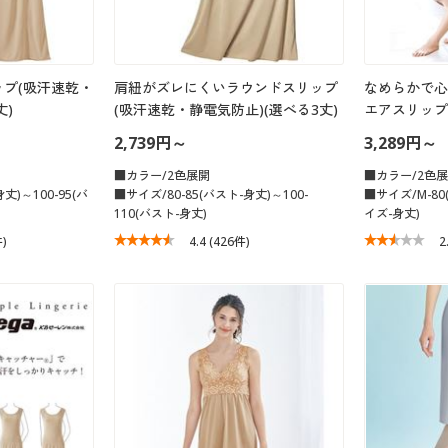
プ(吸汗速乾・
肩紐がズレにくいラウンドスリップ
なめらかで心
丈)
(吸汗速乾・静電気防止)(選べる3丈)
エアスリップ
2,739円～
3,289円～
■カラー/2色展開
■カラー/2色
丈)～100-95(バ
■サイズ/80-85(バスト-身丈)～100-
■サイズ/M-80
110(バスト-身丈)
イズ-身丈)
件)
4.4
(426件)
2