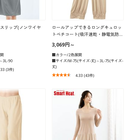
スリップ(ノンワイヤ
ロールアップできるロングキュロッ
トペチコート(吸汗速乾・静電気防…
3,069円～
展開
■カラー/2色展開
3L-90
■サイズ/M-75(サイズ-丈)～3L-75(サイズ-
丈)
.33
(3件)
4.33
(43件)