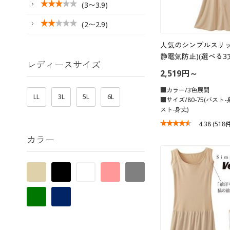
(3〜3.9)
(2〜2.9)
人気のシンプルスリッ
静電気防止)(選べる3
レディースサイズ
2,519円～
■カラー/3色展開
LL
3L
5L
6L
■サイズ/80-75(バスト-身
スト-身丈)
4.38
(518
カラー