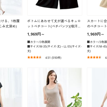
はける、1枚履
ボトムにあわせて丈が選べるキュロ
スカートに合
こみ丈深め)
ットペチコート(ペチパンツ)(吸汗…
のペチコート
1,969円～
1,969円～
■カラー/3色展開
■カラー/3色
■サイズ/M-35(サイズ-丈)～LL-55(サイズ-
■サイズ/M-45
丈)
丈)
4.51
(593件)
4