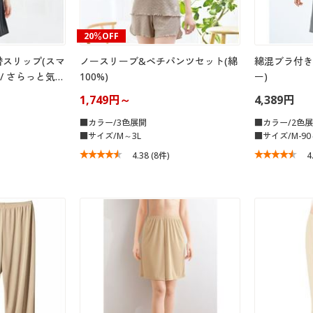
20％OFF
スリップ(スマ
ノースリーブ&ペチパンツセット(綿
綿混ブラ付き
/ さらっと気…
100%)
ー)
1,749円～
4,389円
■カラー/3色展開
■カラー/2色
■サイズ/M～3L
■サイズ/M-90～
4.38
(8件)
4