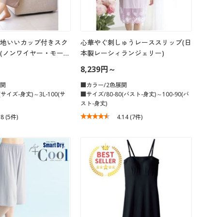
地いいカップ付きスク
心華やぐ刺しゅうレーススリップ(日
(ノンワイヤー・モー…
本製レーシィランジェリー)
8,239円～
展開
■カラー/2色展開
(サイズ-身丈)～3L-100(サ
■サイズ/80-80(バスト-身丈)～100-90(バ
スト-身丈)
.8
(5件)
4.14
(7件)