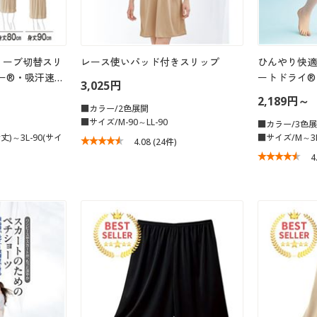
リーブ切替スリ
レース使いパッド付きスリップ
ひんやり快適
ー®・吸汗速…
ートドライ®
3,025円
2,189円～
■カラー/2色展開
■サイズ/M-90～LL-90
■カラー/3色
丈)～3L-90(サイ
■サイズ/M～3
4.08
(24件)
4