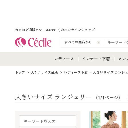
カタログ通販セシール(cecile)のオンラインショップ
レディース
インナー・下着
メン
レディース通販すべて
インナー・下着通販すべ
メン
トップ
大きいサイズ通販
レディース下着
大きいサイズ ランジ
レディースファッション
女性下着
メン
大きいサイズ ランジェリー
（1/1ページ）
女性下着
メンズ下着
メン
ジュニア・ティーンズ下