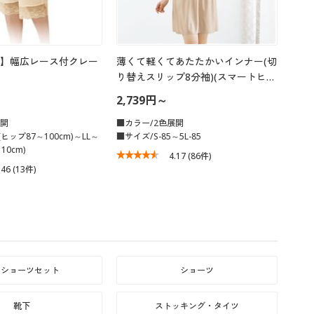
】幅広レース付クレー
薄くて軽くてあたたかいインナー(切
り替えスリップ8分袖)(スマートヒ…
2,739円～
展開
■カラー/2色展開
ヒップ87～100cm)～LL～
■サイズ/S-85～5L-85
10cm)
4.17
(86件)
.46
(13件)
ラショーツセット
ショーツ
靴下
ストッキング・タイツ