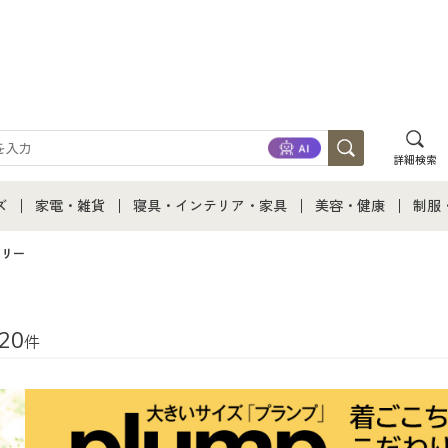
詳細検索
ズ
家電・雑貨
寝具・インテリア・家具
美容・健康
制服
て
ズ通販すべて
家電・雑貨すべて
寝具・インテリア・家具通販すべて
美容・健康通販すべ
制服
ェリー
ズファッション
家電
家具・収納
美容・健康・サプリ
制服
20
件
ズ下着
キッチン・雑貨・日用品
寝具・ベッド
ジュ
着
カーテン・ラグ・ファブリック