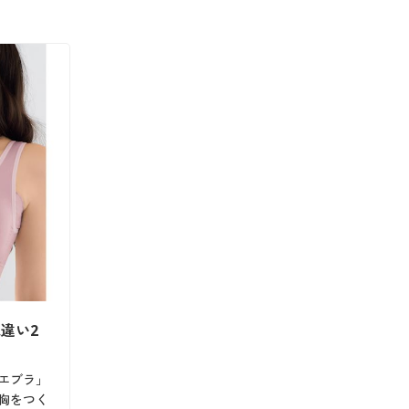
違い2
エブラ」
胸をつく