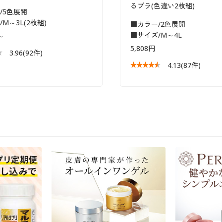
るブラ(色違い2枚組)
/5色展開
M～3L(2枚組)
■カラー/2色展開
■サイズ/M～4L
～
5,808円
3.96
(92件)
4.13
(87件)