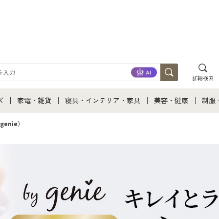
詳細検索
ズ
家電・雑貨
寝具・インテリア・家具
美容・健康
制服
て
ズ通販すべて
家電・雑貨すべて
寝具・インテリア・家具通販すべて
美容・健康通販すべ
制服
genie）
ズファッション
家電
家具・収納
美容・健康・サプリ
制服
ズ下着
キッチン・雑貨・日用品
寝具・ベッド
ジュ
着
カーテン・ラグ・ファブリック