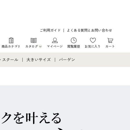
ご利用ガイド
よくある質問とお問い合わせ
商品カテゴリ
カタログ
マイページ
閲覧履歴
お気に入り
カート
カタログ・チラシからのご注文
・スクール
大きいサイズ
バーゲン
デジタルカタログ
て
・スクールすべて
大きいサイズ通販すべて
バーゲンセール
カタログ無料プレゼント
メント
・学生服
大きいサイズ レディース服
シークレットセール
ニア・ティーンズ下着
大きいサイズ レディース下着
大きいサイズ メンズ