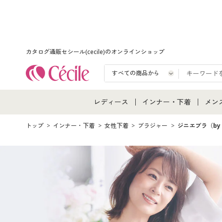
カタログ通販セシール(cecile)のオンラインショップ
レディース
インナー・下着
メン
レディース通販すべて
インナー・下着通販すべ
メン
トップ
インナー・下着
女性下着
ブラジャー
ジニエブラ（by 
レディースファッション
女性下着
メン
女性下着
メンズ下着
メン
ジュニア・ティーンズ下