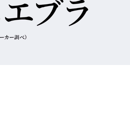
大きいサイズ 事務・制服
。
。