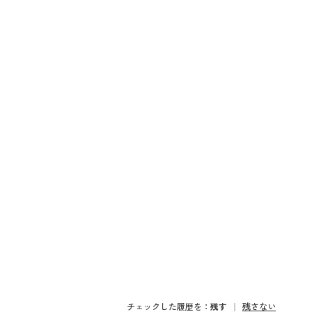
チェックした履歴を：
残す
残さない