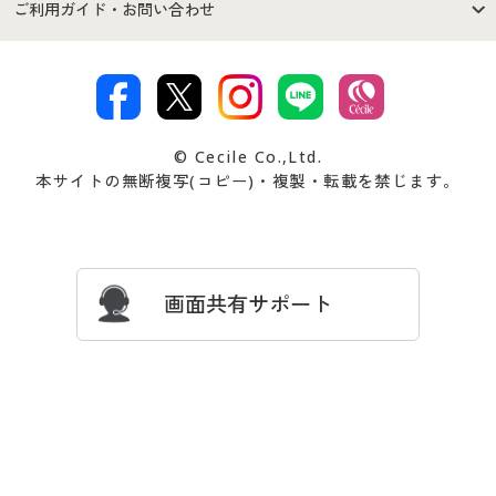
商品カテゴリ
バーゲンセール
ご利用ガイド・お問い合わせ
特定商取引法に基づく表示
古物営業法に基づく表示
カタログ・チラシからのご注
デジタルカタログ
ご注文は
お届けは
文
著作権・商標について
会社案内
交換・返品は
お支払は
カタログ無料プレゼント
特集一覧
© Cecile Co.,Ltd.
会員登録・お客様情報変更に
お客様番号・パスワードをお
本サイトの無断複写(コピー)・複製・転載を禁じます。
プレゼント＆キャンペーン
サイトマップ
ついて
忘れの場合
サイズガイド
よくある質問とお問い合わせ
画面共有サポート