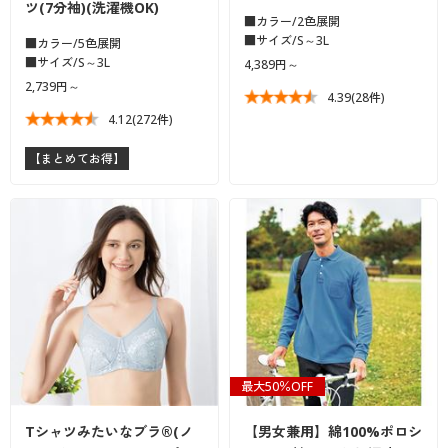
ツ(7分袖)(洗濯機OK)
■カラー/2色展開
■サイズ/S～3L
■カラー/5色展開
■サイズ/S～3L
4,389円～
2,739円～
4.39
(28件)
4.12
(272件)
【まとめてお得】
最大50％OFF
Tシャツみたいなブラ®(ノ
【男女兼用】綿100%ポロシ