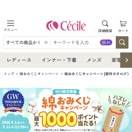
商品を探す
レディース
商品を探す
詳細検索
カート
インナー・下着
レディース通販すべて
レディース
メンズ
インナー・下着通販すべて
レディースファッション
インナー・下着
レディース通販すべて
レディース
インナー・下着
メンズ
家電・雑
家電・雑貨
メンズ通販すべて
女性下着
女性下着
メンズ
インナー・下着通販すべて
レディースファッション
トップ
綿おみくじキャンペーン
綿おみくじキャンペーン|新作カタログア
寝具・インテリア・家具
家電・雑貨すべて
メンズファッション
メンズ下着
家電・雑貨
メンズ通販すべて
女性下着
女性下着
美容・健康
寝具・インテリア・家具通販すべて
家電
メンズ下着
ジュニア・ティーンズ下着
寝具・インテリア・家具
家電・雑貨すべて
メンズファッション
メンズ下着
制服・スクール
美容・健康通販すべて
家具・収納
キッチン・雑貨・日用品
美容・健康
寝具・インテリア・家具通販すべて
家電
メンズ下着
ジュニア・ティーンズ下着