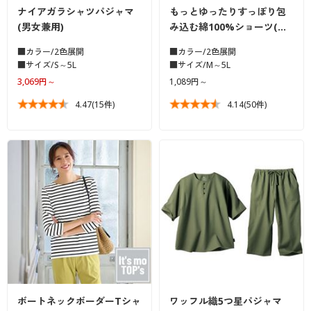
ナイアガラシャツパジャマ
もっとゆったりすっぽり包
(男女兼用)
み込む綿100%ショーツ(…
■カラー/2色展開
■カラー/2色展開
■サイズ/S～5L
■サイズ/M～5L
3,069円～
1,089円～
4.47
(15件)
4.14
(50件)
ボートネックボーダーTシャ
ワッフル織5つ星パジャマ