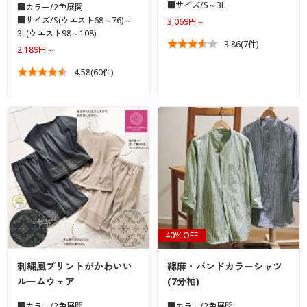
■サイズ/S～3L
■カラー/2色展開
■サイズ/S(ウエスト68～76)～
3,069円～
3L(ウエスト98～108)
3.86
(7件)
2,189円～
4.58
(60件)
40％OFF
刺繍風プリントがかわいい
綿麻・バンドカラーシャツ
ルームウェア
(7分袖)
■カラー/2色展開
■カラー/2色展開