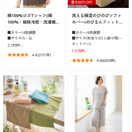
最大60％OFF
綿100%ロゴTシャツ(綿
洗える綿混のびのびソファ
100%・接触冷感・洗濯機…
カバー(のびるんフィット…
■カラー/4色展開
■カラー/6色展開
■サイズ/S～3L
■サイズ/肘ありS(1人掛け用)～
オットマンL
2,189円～
1,570円～
4.42
(151件)
4.06
(830件)