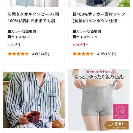
前開きタオルワンピース(綿
綿100%サッカー素材シャツ
100%)/濡れたままでも羽…
(長袖)ボタンダウン仕様
■カラー/2色展開
■カラー/5色展開
■サイズ/M～L
■サイズ/S～7L
3,630円
2,629円～
4.6
(344件)
4.35
(163件)