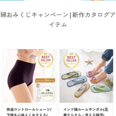
大きいサイズ
制服・スクールすべて
美容・健康・サプリメント
寝具・ベッド
制服・スクール
美容・健康通販すべて
家具・収納
キッチン・雑貨・日用品
綿おみくじキャンペーン|新作カタログア
バーゲン
大きいサイズ通販すべて
制服・学生服
カーテン・ラグ・ファブリック
大きいサイズ
制服・スクールすべて
美容・健康・サプリメント
寝具・ベッド
イテム
詳細検索
バーゲンセール
大きいサイズ レディース服
ジュニア・ティーンズ下着
バーゲン
大きいサイズ通販すべて
制服・学生服
カーテン・ラグ・ファブリック
商品カテゴリ一覧
シークレットセール
大きいサイズ レディース下着
詳細検索
バーゲンセール
大きいサイズ レディース服
ジュニア・ティーンズ下着
カタログ
大きいサイズ メンズ
商品カテゴリ一覧
シークレットセール
大きいサイズ レディース下着
カタログ・チラシからのご注文
カタログ
大きいサイズ 事務・制服
大きいサイズ メンズ
デジタルカタログ
カタログ・チラシからのご注文
大きいサイズ 事務・制服
カタログ無料プレゼント
デジタルカタログ
快適コントロールショーツ/
インド綿ルームサンダル(足
会員メニュー
下腹を心地よくおさえる(…
裏さらさら・洗える綿混)…