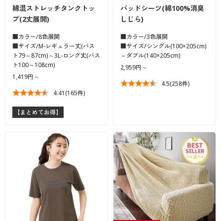
綿混ストレッチタンクトッ
パッドシーツ(綿100%消臭
プ(2丈展開)
しじら)
■カラー/8色展開
■カラー/3色展開
■サイズ/M-レギュラー丈(バス
■サイズ/シングル(100×205cm)
ト79～87cm)～3L-ロング丈(バス
～ダブル(140×205cm)
ト100～108cm)
2,959円～
1,419円～
4.5
(258件)
4.41
(165件)
【まとめてお得】