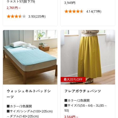
ウエスト97(股下79)
3,949円
2,761円～
4.14
(77件)
3.93
(235件)
最大35％OFF
ウォッシュキルトパッドシ
フレアガウチョパンツ
ーツ
■カラー/2色展開
■サイズ/S(58～64)～3L(85～
■カラー/3色展開
93)
■サイズ/シングル(100×205cm)
～ダブル(140×205cm)
3,564円～