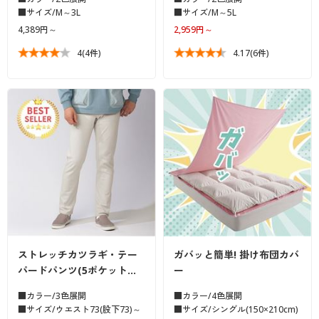
■サイズ/M～3L
■サイズ/M～5L
4,389円～
2,959円～
4
(4件)
4.17
(6件)
ストレッチカツラギ・テー
ガバッと簡単! 掛け布団カバ
パードパンツ(5ポケット…
ー
■カラー/3色展開
■カラー/4色展開
■サイズ/ウエスト73(股下73)～
■サイズ/シングル(150×210cm)