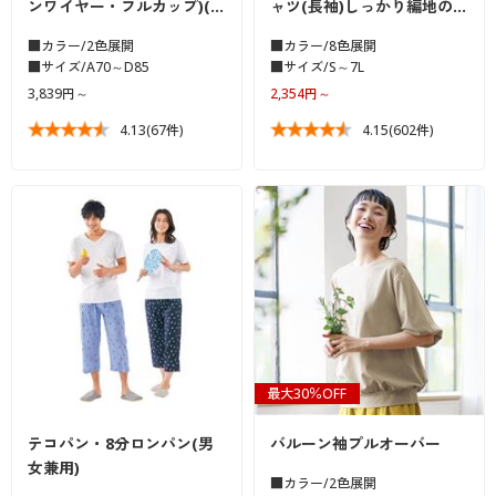
ンワイヤー・フルカップ)(…
ャツ(長袖)しっかり編地の…
■カラー/2色展開
■カラー/8色展開
■サイズ/A70～D85
■サイズ/S～7L
3,839円～
2,354円～
4.13
(67件)
4.15
(602件)
最大30％OFF
テコパン・8分ロンパン(男
バルーン袖プルオーバー
女兼用)
■カラー/2色展開