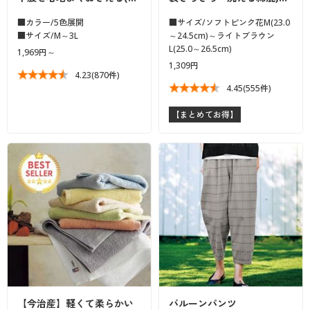
カタログ無料プレゼント
マイページ
■カラー/5色展開
■サイズ/ソフトピンク花M(23.0
会員メニュー
■サイズ/M～3L
～24.5cm)～ライトブラウン
L(25.0～26.5cm)
1,969円～
閲覧履歴
1,309円
マイページ
4.23
(870件)
4.45
(555件)
お気に入り
閲覧履歴
【まとめてお得】
サポート
お気に入り
ご利用ガイド
サポート
よくある質問とお問い合わせ
ご利用ガイド
よくある質問とお問い合わせ
【今治産】軽くて柔らかい
バルーンパンツ