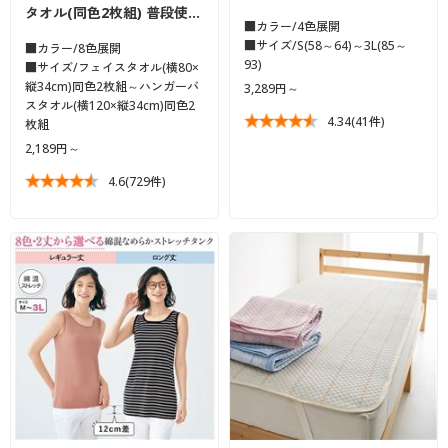
タオル(同色2枚組) 普段使…
■カラー/4色展開
■サイズ/S(58～64)～3L(85～
■カラー/8色展開
93)
■サイズ/フェイスタオル(横80×
縦34cm)同色2枚組～ハンガーバ
3,289円～
スタオル(横120×縦34cm)同色2
4.34
(41件)
枚組
2,189円～
4.6
(729件)