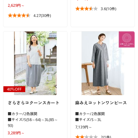
2,629円～
3.6
(10件)
4.27
(30件)
40％OFF
さらさらコクーンスカート
麻みえコットンワンピース
■カラー/2色展開
■カラー/2色展開
■サイズ/S(58～64)～3L(85～
■サイズ/S～3L
93)
7,139円～
3,289円～
2
(1件)