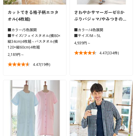
カットできる格子柄エコタ
さわやかサマーガーゼ®か
オル(4枚組)
ぶりパジャマ/やみつきの…
■カラー/5色展開
■カラー/4色展開
■サイズ/フェイスタオル(横80×
■サイズ/M～5L
縦34cm)4枚組～バスタオル(横
4,939円～
120×縦60cm)4枚組
4.47
(334件)
2,189円～
4.47
(19件)