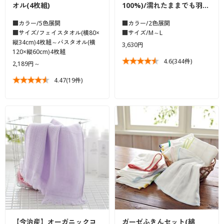
オル(4枚組)
100%)/濡れたままでも羽…
■カラー/5色展開
■カラー/2色展開
■サイズ/フェイスタオル(横80×
■サイズ/M～L
縦34cm)4枚組～バスタオル(横
3,630円
120×縦60cm)4枚組
4.6
(344件)
2,189円～
4.47
(19件)
【今治産】オーガニックコ
ガーゼふきんセット(綿