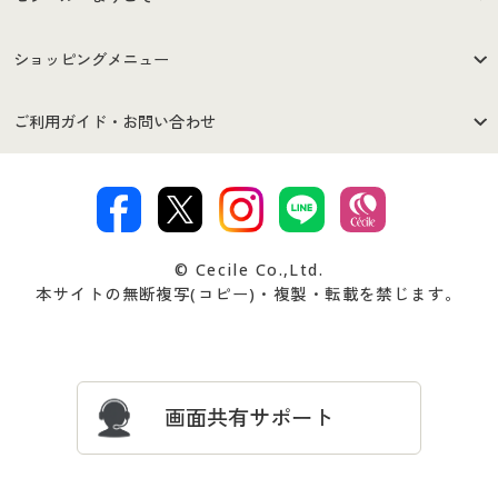
はじめての方へ
ご利用環境について
ショッピングメニュー
セシールご利用規約
プライバシーポリシー
商品カテゴリ
バーゲンセール
ご利用ガイド・お問い合わせ
特定商取引法に基づく表示
古物営業法に基づく表示
カタログ・チラシからのご注
デジタルカタログ
ご注文は
お届けは
文
著作権・商標について
会社案内
交換・返品は
お支払は
カタログ無料プレゼント
特集一覧
© Cecile Co.,Ltd.
会員登録・お客様情報変更に
お客様番号・パスワードをお
本サイトの無断複写(コピー)・複製・転載を禁じます。
プレゼント＆キャンペーン
サイトマップ
ついて
忘れの場合
サイズガイド
よくある質問とお問い合わせ
画面共有サポート