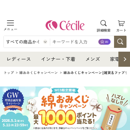
商品を探す
レディース
商品を探す
詳細検索
カート
インナー・下着
レディース通販すべて
レディース
メンズ
インナー・下着通販すべて
レディースファッション
インナー・下着
レディース通販すべて
レディース
インナー・下着
メンズ
家電・雑
家電・雑貨
メンズ通販すべて
女性下着
女性下着
メンズ
インナー・下着通販すべて
レディースファッション
トップ
綿おみくじキャンペーン
綿おみくじキャンペーン|雑貨＆ファブリ
寝具・インテリア・家具
家電・雑貨すべて
メンズファッション
メンズ下着
家電・雑貨
メンズ通販すべて
女性下着
女性下着
美容・健康
寝具・インテリア・家具通販すべて
家電
メンズ下着
ジュニア・ティーンズ下着
寝具・インテリア・家具
家電・雑貨すべて
メンズファッション
メンズ下着
制服・スクール
美容・健康通販すべて
家具・収納
キッチン・雑貨・日用品
美容・健康
寝具・インテリア・家具通販すべて
家電
メンズ下着
ジュニア・ティーンズ下着