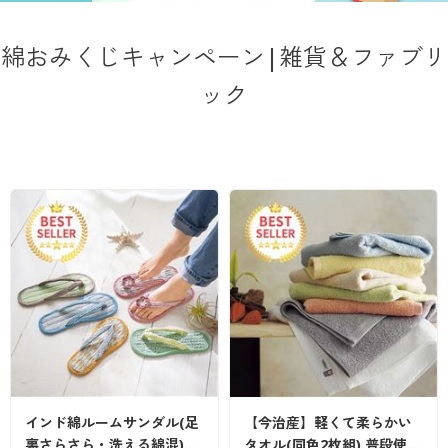
大きいサイズ
制服・スクールすべて
美容・健康・サプリメント
寝具・ベッド
制服・スクール
美容・健康通販すべて
家具・収納
キッチン・雑貨・日用品
綿おみくじキャンペーン|雑貨＆ファブリ
バーゲン
大きいサイズ通販すべて
制服・学生服
カーテン・ラグ・ファブリック
大きいサイズ
制服・スクールすべて
美容・健康・サプリメント
寝具・ベッド
ック
詳細検索
バーゲンセール
大きいサイズ レディース服
ジュニア・ティーンズ下着
バーゲン
大きいサイズ通販すべて
制服・学生服
カーテン・ラグ・ファブリック
商品カテゴリ一覧
シークレットセール
大きいサイズ レディース下着
詳細検索
バーゲンセール
大きいサイズ レディース服
ジュニア・ティーンズ下着
カタログ
大きいサイズ メンズ
商品カテゴリ一覧
シークレットセール
大きいサイズ レディース下着
カタログ・チラシからのご注文
カタログ
大きいサイズ 事務・制服
大きいサイズ メンズ
デジタルカタログ
カタログ・チラシからのご注文
大きいサイズ 事務・制服
カタログ無料プレゼント
デジタルカタログ
インド綿ルームサンダル(足
【今治産】軽くて柔らかい
会員メニュー
裏さらさら・洗える綿混)…
タオル(同色2枚組) 普段使…