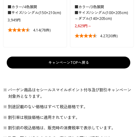
■カラー/4色展開
■カラー/3色展開
■サイズ/シングル(150×210cm)
■サイズ/シングル(100×205cm)
～ダブル(140×205cm)
3,949円
2,629円～
4.14
(78件)
4.27
(30件)
キャンペーンTOPへ戻る
※ バーゲン商品はセシールスマイルポイント付与及び割引キャンペーン
対象外となります。
※ 別途記載のない価格はすべて税込価格です。
※ 割引率は税抜価格に適用されています。
※ 割引前の税込価格は、販売時の消費税率で表示しています。