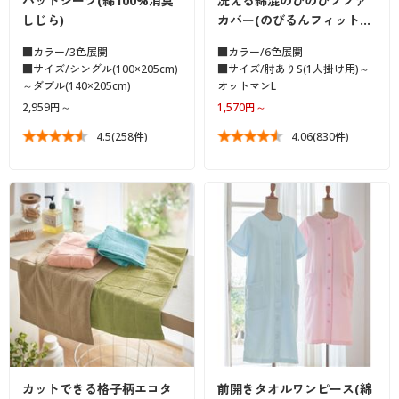
パッドシーツ(綿100%消臭
洗える綿混のびのびソファ
しじら)
カバー(のびるんフィット…
■カラー/3色展開
■カラー/6色展開
■サイズ/シングル(100×205cm)
■サイズ/肘ありS(1人掛け用)～
～ダブル(140×205cm)
オットマンL
2,959円～
1,570円～
4.5
(258件)
4.06
(830件)
カットできる格子柄エコタ
前開きタオルワンピース(綿