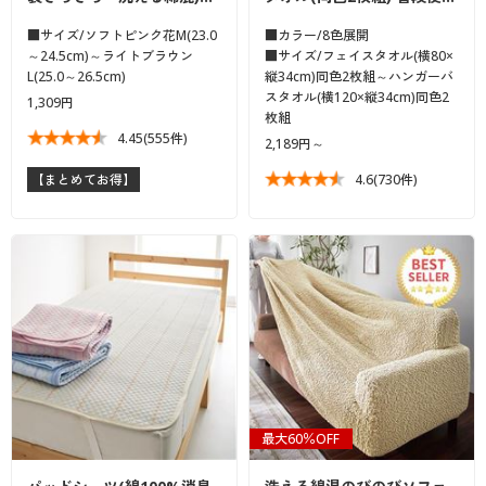
カタログ無料プレゼント
マイページ
■サイズ/ソフトピンク花M(23.0
■カラー/8色展開
会員メニュー
～24.5cm)～ライトブラウン
■サイズ/フェイスタオル(横80×
L(25.0～26.5cm)
縦34cm)同色2枚組～ハンガーバ
閲覧履歴
スタオル(横120×縦34cm)同色2
1,309円
マイページ
枚組
4.45
(555件)
2,189円～
お気に入り
閲覧履歴
4.6
(730件)
【まとめてお得】
サポート
お気に入り
ご利用ガイド
サポート
よくある質問とお問い合わせ
ご利用ガイド
よくある質問とお問い合わせ
最大60％OFF