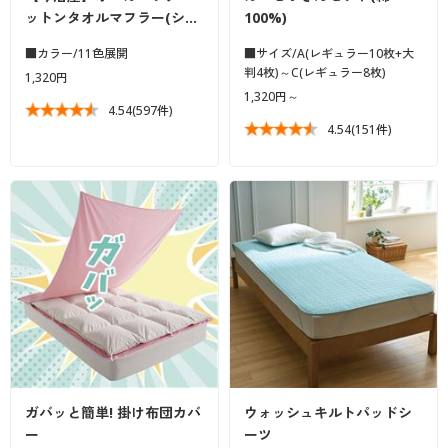
ットンタオルマフラー(シ…
100%)
■カラー/11色展開
■サイズ/A(レギュラー10枚+大
判4枚)～C(レギュラー8枚)
1,320円
1,320円～
4.54
(597件)
4.54
(151件)
ガバッと簡単! 掛け布団カバ
ウォッシュキルトパッドシ
ー
ーツ