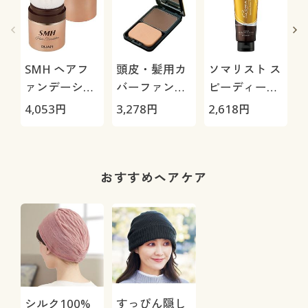
SMH ヘアフ
頭皮・髪用カ
ソマリスト ス
ァンデーショ
バーファンデ
ピーディーカ
ン
ーション
ラートリート
4,053
円
3,278
円
2,618
円
3
メント
おすすめヘアケア
シルク100%
すっぴん隠し