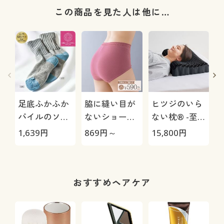
この商品を見た人は他に…
足底ふかふか
脇に縫い目が
ヒツジのいら
パイルのソッ
ないショーツ
ない枕® -至
クス・同色2
(デイリーヒッ
極-
1,639
円
869
円～
15,800
円
1
足組(日本製)
プス®)(綿混
(毛混)
ストレッチ・
はきこみ丈ス
タンダード)
おすすめヘアケア