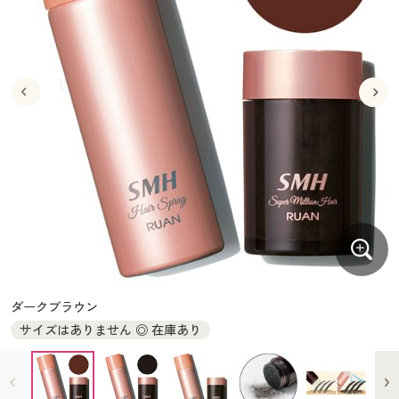
大きいサイズ
制服・スクールすべて
美容・健康・サプリメント
寝具・ベッド
制服・スクール
美容・健康通販すべて
家具・収納
キッチン・雑貨・日用品
バーゲン
大きいサイズ通販すべて
制服・学生服
カーテン・ラグ・ファブリック
大きいサイズ
制服・スクールすべて
美容・健康・サプリメント
寝具・ベッド
詳細検索
バーゲンセール
大きいサイズ レディース服
ジュニア・ティーンズ下着
バーゲン
大きいサイズ通販すべて
制服・学生服
カーテン・ラグ・ファブリック
商品カテゴリ一覧
シークレットセール
大きいサイズ レディース下着
詳細検索
バーゲンセール
大きいサイズ レディース服
ジュニア・ティーンズ下着
カタログ
大きいサイズ メンズ
商品カテゴリ一覧
シークレットセール
大きいサイズ レディース下着
カタログ・チラシからのご注文
カタログ
大きいサイズ 事務・制服
大きいサイズ メンズ
デジタルカタログ
カタログ・チラシからのご注文
ダークブラウン
大きいサイズ 事務・制服
サイズはありません ◎ 在庫あり
カタログ無料プレゼント
デジタルカタログ
会員メニュー