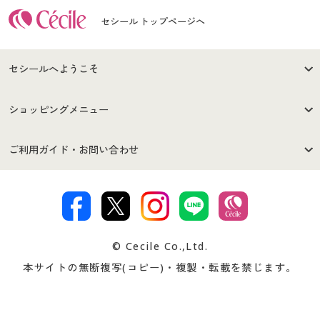
セシール トップページへ
セシールへようこそ
はじめての方へ
ご利用環境について
ショッピングメニュー
セシールご利用規約
プライバシーポリシー
商品カテゴリ
バーゲンセール
ご利用ガイド・お問い合わせ
特定商取引法に基づく表示
古物営業法に基づく表示
カタログ・チラシからのご注
デジタルカタログ
ご注文は
お届けは
文
著作権・商標について
会社案内
交換・返品は
お支払は
カタログ無料プレゼント
特集一覧
© Cecile Co.,Ltd.
会員登録・お客様情報変更に
お客様番号・パスワードをお
本サイトの無断複写(コピー)・複製・転載を禁じます。
プレゼント＆キャンペーン
サイトマップ
ついて
忘れの場合
サイズガイド
よくある質問とお問い合わせ