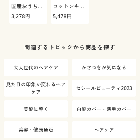
国産おうち帽
コットンキャ
子
ップ
3,278
円
5,478
円
関連するトピックから商品を探す
大人世代のヘアケア
かさつきが気になる
見た目の印象が変わるヘア
セシールビューティ2023
ケア
美髪に導く
白髪カバー・薄毛カバー
美容・健康通販
ヘアケア