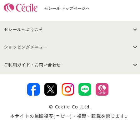
セシール トップページへ
セシールへようこそ
はじめての方へ
ご利用環境について
ショッピングメニュー
セシールご利用規約
プライバシーポリシー
商品カテゴリ
バーゲンセール
ご利用ガイド・お問い合わせ
特定商取引法に基づく表示
古物営業法に基づく表示
カタログ・チラシからのご注
デジタルカタログ
ご注文は
お届けは
文
著作権・商標について
会社案内
交換・返品は
お支払は
カタログ無料プレゼント
特集一覧
© Cecile Co.,Ltd.
会員登録・お客様情報変更に
お客様番号・パスワードをお
本サイトの無断複写(コピー)・複製・転載を禁じます。
プレゼント＆キャンペーン
サイトマップ
ついて
忘れの場合
サイズガイド
よくある質問とお問い合わせ