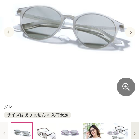
大きいサイズ
制服・スクールすべて
美容・健康・サプリメント
寝具・ベッド
制服・スクール
美容・健康通販すべて
家具・収納
キッチン・雑貨・日用品
バーゲン
大きいサイズ通販すべて
制服・学生服
カーテン・ラグ・ファブリック
大きいサイズ
制服・スクールすべて
美容・健康・サプリメント
寝具・ベッド
詳細検索
バーゲンセール
大きいサイズ レディース服
ジュニア・ティーンズ下着
バーゲン
大きいサイズ通販すべて
制服・学生服
カーテン・ラグ・ファブリック
商品カテゴリ一覧
シークレットセール
大きいサイズ レディース下着
詳細検索
バーゲンセール
大きいサイズ レディース服
ジュニア・ティーンズ下着
カタログ
大きいサイズ メンズ
商品カテゴリ一覧
シークレットセール
大きいサイズ レディース下着
カタログ・チラシからのご注文
カタログ
大きいサイズ 事務・制服
大きいサイズ メンズ
デジタルカタログ
カタログ・チラシからのご注文
グレー
大きいサイズ 事務・制服
サイズはありません × 入荷未定
カタログ無料プレゼント
デジタルカタログ
会員メニュー