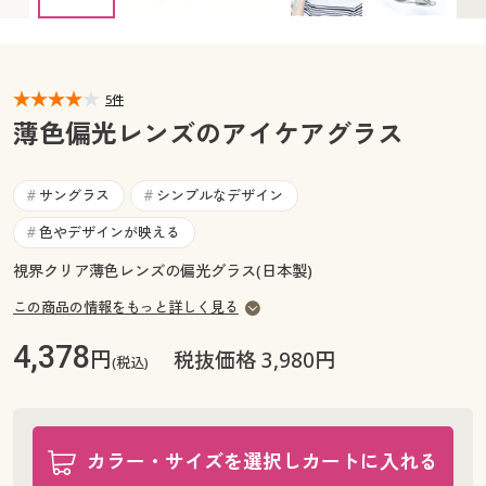
カタログ無料プレゼント
マイページ
会員メニュー
閲覧履歴
5件
マイページ
薄色偏光レンズのアイケアグラス
お気に入り
閲覧履歴
サングラス
シンプルなデザイン
#
#
サポート
お気に入り
色やデザインが映える
#
ご利用ガイド
視界クリア薄色レンズの偏光グラス(日本製)
サポート
この商品の情報をもっと詳しく見る
よくある質問とお問い合わせ
ご利用ガイド
4,378
円
税抜価格 3,980円
(税込)
よくある質問とお問い合わせ
カラー・サイズを選択しカートに入れる