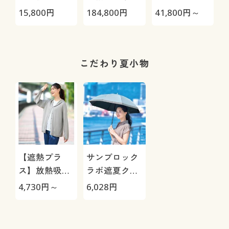
極-
HRC-
15,800
円
184,800
円
41,800
円～
2
05S/HRC-10S
機
こだわり夏小物
【遮熱プラ
サンブロック
ス】放熱吸汗
ラボ遮夏クー
首までカバー
ル晴雨兼用傘
4,730
円～
6,028
円
するUVパーカ
2段2WAY
ー