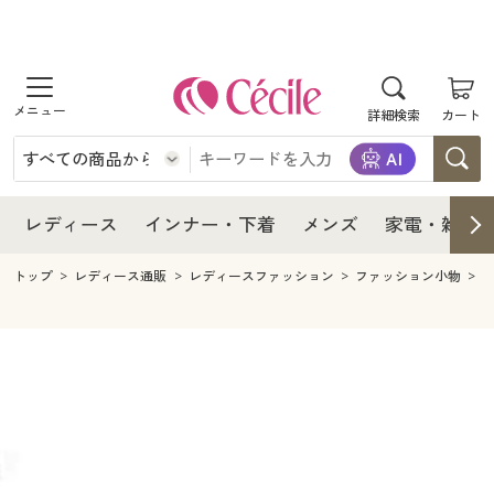
商品を探す
レディース
商品を探す
詳細検索
カート
インナー・下着
レディース通販すべて
レディース
メンズ
インナー・下着通販すべて
レディースファッション
インナー・下着
レディース通販すべて
レディース
インナー・下着
メンズ
家電・雑貨
家電・雑貨
メンズ通販すべて
女性下着
女性下着
メンズ
インナー・下着通販すべて
レディースファッション
トップ
レディース通販
レディースファッション
ファッション小物
寝具・インテリア・家具
家電・雑貨すべて
メンズファッション
メンズ下着
家電・雑貨
メンズ通販すべて
女性下着
女性下着
美容・健康
寝具・インテリア・家具通販すべて
家電
メンズ下着
ジュニア・ティーンズ下着
寝具・インテリア・家具
家電・雑貨すべて
メンズファッション
メンズ下着
制服・スクール
美容・健康通販すべて
家具・収納
キッチン・雑貨・日用品
美容・健康
寝具・インテリア・家具通販すべて
家電
メンズ下着
ジュニア・ティーンズ下着