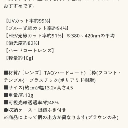
おすすめです。
【UVカット率約99%】
【ブルー光線カット率約54%】
【HEV光線カット率約91%】※380～420nmの平均
【偏光度約82%】
【ハードコートレンズ】
【軽量約10g】
■材質/［レンズ］TAC(ハードコート) ［枠(フロント・
テンプル)］プラスチック(ポリアミド樹脂)
■サイズ(約cm)/幅13.2×高さ4.5
■重量/約10g
■可視光線透過率/約48%
●収納ケース・眼鏡ふき付き
※商品によって柄の出方が異なります(ブラウンのみ)