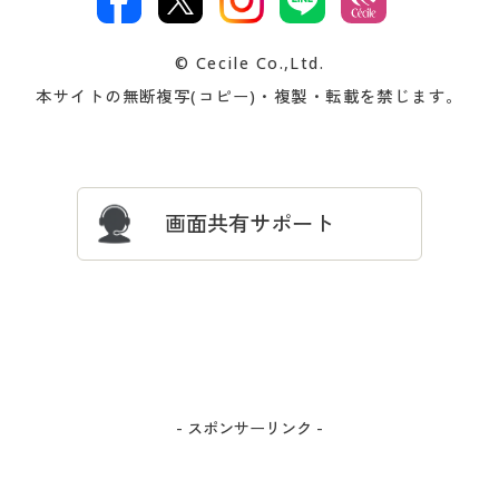
著作権・商標について
会社案内
交換・返品は
お支払は
カタログ無料プレゼント
特集一覧
© Cecile Co.,Ltd.
会員登録・お客様情報変更に
お客様番号・パスワードをお
本サイトの無断複写(コピー)・複製・転載を禁じます。
プレゼント＆キャンペーン
サイトマップ
ついて
忘れの場合
サイズガイド
よくある質問とお問い合わせ
画面共有サポート
- スポンサーリンク -