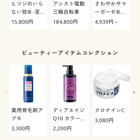
ヒツジのいら
アシスト電動
さわやかサマ
ない枕® -至
三輪自転車
ーガーゼ®か
極-
ぶりパジャマ/
15,800
円
184,800
円
4,939
円～
3
やみつきの軽
さ!(綿99%)
1
ビューティーアイテムコレクション
薬用育毛剤ア
ディアエイジ
クロナインC
プモ
Q10 カラーシ
3,080
円
ャンプー
3,300
円
2,200
円
1