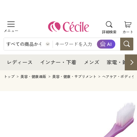
商品を探す
レディース
商品を探す
詳細検索
カート
インナー・下着
レディース通販すべて
レディース
メンズ
インナー・下着通販すべて
レディースファッション
インナー・下着
レディース通販すべて
レディース
インナー・下着
メンズ
家電・雑貨
家電・雑貨
メンズ通販すべて
女性下着
女性下着
メンズ
インナー・下着通販すべて
レディースファッション
トップ
美容・健康通販
美容・健康・サプリメント
ヘアケア・ボディケ
寝具・インテリア・家具
家電・雑貨すべて
メンズファッション
メンズ下着
家電・雑貨
メンズ通販すべて
女性下着
女性下着
美容・健康
寝具・インテリア・家具通販すべて
家電
メンズ下着
ジュニア・ティーンズ下着
寝具・インテリア・家具
家電・雑貨すべて
メンズファッション
メンズ下着
制服・スクール
美容・健康通販すべて
家具・収納
キッチン・雑貨・日用品
美容・健康
寝具・インテリア・家具通販すべて
家電
メンズ下着
ジュニア・ティーンズ下着