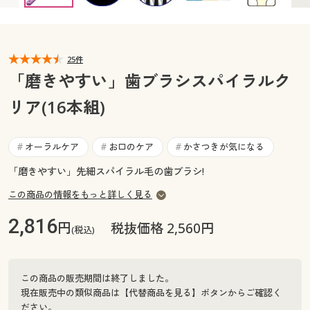
カタログ無料プレゼント
マイページ
会員メニュー
25件
閲覧履歴
マイページ
「磨きやすい」歯ブラシスパイラルク
お気に入り
リア(16本組)
閲覧履歴
サポート
お気に入り
オーラルケア
お口のケア
かさつきが気になる
#
#
#
ご利用ガイド
「磨きやすい」先細スパイラル毛の歯ブラシ!
サポート
この商品の情報をもっと詳しく見る
よくある質問とお問い合わせ
ご利用ガイド
2,816
円
税抜価格 2,560円
(税込)
よくある質問とお問い合わせ
この商品の販売期間は終了しました。
現在販売中の類似商品は【代替商品を見る】ボタンからご確認く
ださい。