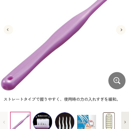
大きいサイズ
制服・スクールすべて
美容・健康・サプリメント
寝具・ベッド
制服・スクール
美容・健康通販すべて
家具・収納
キッチン・雑貨・日用品
バーゲン
大きいサイズ通販すべて
制服・学生服
カーテン・ラグ・ファブリック
大きいサイズ
制服・スクールすべて
美容・健康・サプリメント
寝具・ベッド
詳細検索
バーゲンセール
大きいサイズ レディース服
ジュニア・ティーンズ下着
バーゲン
大きいサイズ通販すべて
制服・学生服
カーテン・ラグ・ファブリック
商品カテゴリ一覧
シークレットセール
大きいサイズ レディース下着
詳細検索
バーゲンセール
大きいサイズ レディース服
ジュニア・ティーンズ下着
カタログ
大きいサイズ メンズ
商品カテゴリ一覧
シークレットセール
大きいサイズ レディース下着
カタログ・チラシからのご注文
カタログ
大きいサイズ 事務・制服
大きいサイズ メンズ
デジタルカタログ
カタログ・チラシからのご注文
ストレートタイプで握りやすく、使用時の力の入れすぎを緩和。
大きいサイズ 事務・制服
カタログ無料プレゼント
デジタルカタログ
会員メニュー