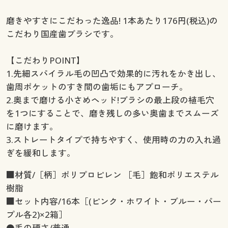
磨きやすさにこだわった逸品! 1本あたり176円(税込)の
こだわり国産歯ブラシです。
【こだわりPOINT】
1.先細スパイラル毛の凹凸で効果的に汚れをかき出し、
歯周ポケットのすき間の歯垢にもアプローチ。
2.奥まで磨ける小さめヘッド!ブラシの最上段の植毛穴
を1つにすることで、磨き残しの多い奥歯までスムーズ
に磨けます。
3.ストレートタイプで持ちやすく、使用時の力の入れ過
ぎを緩和します。
■材質/［柄］ポリプロピレン ［毛］飽和ポリエステル
樹脂
■セット内容/16本［(ピンク・ホワイト・ブルー・パー
プル各2)×2箱］
●毛の硬さ/普通