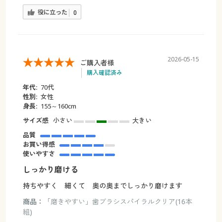
役に立った
0
2026-05-15
ご購入者様
購入確認済み
年代:
70代
性別:
女性
身長:
155～160cm
サイズ感
小さい
大きい
品質
お買い得感
使いやすさ
しっかり磨ける
持ちやすく 細くて 奥の奥までしっかり磨けます
商品：
「磨きやすい」歯ブラシスパイラルクリア(16本
組)