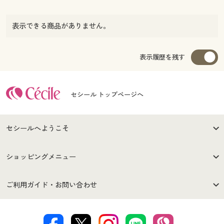
表示できる商品がありません。
表示履歴を残す
セシール トップページへ
セシールへようこそ
はじめての方へ
ご利用環境について
ショッピングメニュー
セシールご利用規約
プライバシーポリシー
商品カテゴリ
バーゲンセール
ご利用ガイド・お問い合わせ
特定商取引法に基づく表示
古物営業法に基づく表示
カタログ・チラシからのご注
デジタルカタログ
ご注文は
お届けは
文