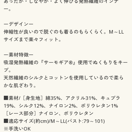
あったか・しなやか・よく伸びる発熱繊維のインナ
ー。
ーデザインー
伸縮性が良いので脱ぐのも着るのもらくらく。M～LL
サイズまで楽々フィット。
ー素材特徴ー
吸湿発熱繊維の『サーモギア®』使用でぬくもりをキー
プ。
天然繊維のシルクとコットンを使用しているので柔ら
かな肌ざわり。
■素材/［身生地］綿35%、アクリル31%、キュプラ
19%、シルク12%、ナイロン2%、ポリウレタン1%
［レース部分］ナイロン、ポリウレタン
■適応サイズ(約cm)/M～LL(バスト:79～101)
※手洗いOK