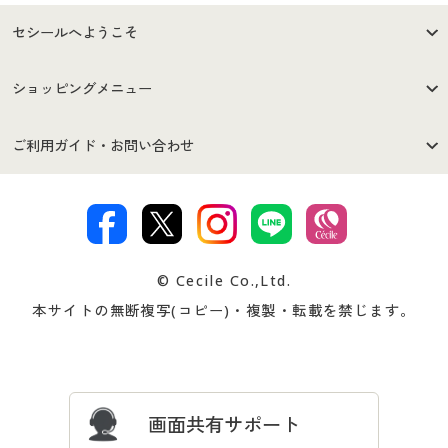
セシールへようこそ
はじめての方へ
ご利用環境について
ショッピングメニュー
セシールご利用規約
プライバシーポリシー
商品カテゴリ
バーゲンセール
ご利用ガイド・お問い合わせ
特定商取引法に基づく表示
古物営業法に基づく表示
カタログ・チラシからのご注
デジタルカタログ
ご注文は
お届けは
文
著作権・商標について
会社案内
交換・返品は
お支払は
カタログ無料プレゼント
特集一覧
© Cecile Co.,Ltd.
会員登録・お客様情報変更に
お客様番号・パスワードをお
本サイトの無断複写(コピー)・複製・転載を禁じます。
プレゼント＆キャンペーン
サイトマップ
ついて
忘れの場合
サイズガイド
よくある質問とお問い合わせ
画面共有サポート