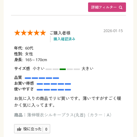
詳細フィルター
2026-01-15
ご購入者様
購入確認済み
年代:
60代
性別:
女性
身長:
165～170cm
サイズ感
小さい
大きい
品質
お買い得感
使いやすさ
お気に入りの商品でリピ買いです。薄いですがすごく暖
かく気に入ってます。
商品：
薄伸暖衣シルキープラス(丸首)（カラー：A）
役に立った
0