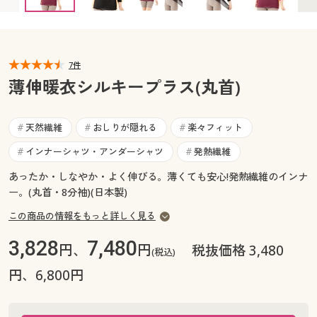
カタログ無料プレゼント
マイページ
会員メニュー
閲覧履歴
7件
マイページ
薄伸暖衣シルキープラス(丸首)
お気に入り
閲覧履歴
天然繊維
おしりが隠れる
楽々フィット
#
#
#
サポート
お気に入り
インナーシャツ・アンダーシャツ
発熱繊維
#
#
ご利用ガイド
あったか・しなやか・よく伸びる。薄くても安心!発熱繊維のインナ
サポート
ー。(丸首・8分袖)(日本製)
よくある質問とお問い合わせ
この商品の情報をもっと詳しく見る
ご利用ガイド
3,828
7,480
円、
円
税抜価格 3,480
(税込)
よくある質問とお問い合わせ
円、6,800円