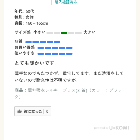
購入確認済み
年代:
50代
性別:
女性
身長:
160～165cm
サイズ感
小さい
大きい
品質
お買い得感
使いやすさ
とても暖かいです。
薄手なのでもたつかず、重宝してます。まだ洗濯をして
いないので耐久性は不明ですが。
商品：
薄伸暖衣シルキープラス(丸首)（カラー：ブラッ
ク）
役に立った
0