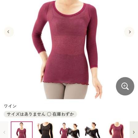
大きいサイズ
制服・スクールすべて
美容・健康・サプリメント
寝具・ベッド
制服・スクール
美容・健康通販すべて
家具・収納
キッチン・雑貨・日用品
バーゲン
大きいサイズ通販すべて
制服・学生服
カーテン・ラグ・ファブリック
大きいサイズ
制服・スクールすべて
美容・健康・サプリメント
寝具・ベッド
詳細検索
バーゲンセール
大きいサイズ レディース服
ジュニア・ティーンズ下着
バーゲン
大きいサイズ通販すべて
制服・学生服
カーテン・ラグ・ファブリック
商品カテゴリ一覧
シークレットセール
大きいサイズ レディース下着
詳細検索
バーゲンセール
大きいサイズ レディース服
ジュニア・ティーンズ下着
カタログ
大きいサイズ メンズ
商品カテゴリ一覧
シークレットセール
大きいサイズ レディース下着
カタログ・チラシからのご注文
カタログ
大きいサイズ 事務・制服
大きいサイズ メンズ
デジタルカタログ
カタログ・チラシからのご注文
ワイン
大きいサイズ 事務・制服
サイズはありません ○ 在庫わずか
カタログ無料プレゼント
デジタルカタログ
会員メニュー