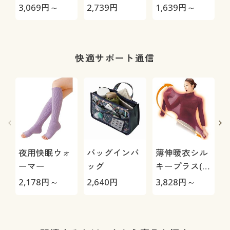
キュロットペ
レッグウォー
ンナー(衿すっ
3,069
円～
2,739
円
1,639
円～
1
チコート(吸汗
マー
きり8分袖)(ス
速乾・静電気
マートヒート
防止)
®)
ド
快適サポート通信
夜用快眠ウォ
バッグインバ
薄伸暖衣シル
ーマー
ッグ
キープラス(タ
ートル)
2,178
円～
2,640
円
3,828
円～
3