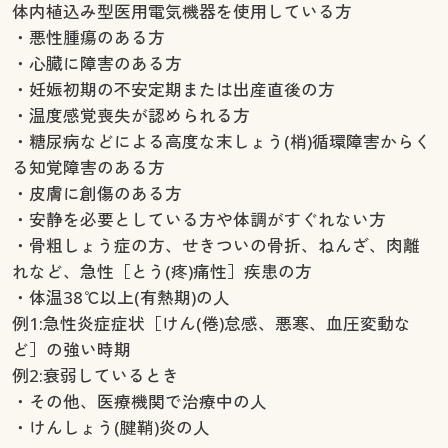
体内植込み型医用電気機器を使用している方
・悪性腫瘍のある方
・心臓に障害のある方
・妊娠初期の不安定期または出産直後の方
・温度感覚喪失が認められる方
・糖尿病などによる高度な末しょう(梢)循環障害からく
る知覚障害のある方
・皮膚に創傷のある方
・安静を必要としている方や体調がすぐれない方
・骨粗しょう症の方、せきついの骨折、ねんざ、肉離
れなど、急性［とう(疼)痛性］疾患の方
・体温38℃以上(有熱期)の人
例1:急性炎症症状［けん(倦)怠感、悪寒、血圧変動な
ど］の強い時期
例2:衰弱しているとき
・その他、医療機関で治療中の人
・けんしょう(腱鞘)炎の人