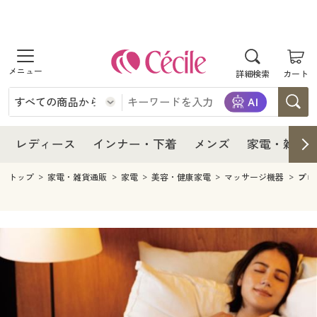
商品を探す
レディース
商品を探す
詳細検索
カート
インナー・下着
レディース通販すべて
レディース
メンズ
インナー・下着通販すべて
レディースファッション
インナー・下着
レディース通販すべて
レディース
インナー・下着
メンズ
家電・雑貨
家電・雑貨
メンズ通販すべて
女性下着
女性下着
メンズ
インナー・下着通販すべて
レディースファッション
トップ
家電・雑貨通販
家電
美容・健康家電
マッサージ機器
プロ
寝具・インテリア・家具
家電・雑貨すべて
メンズファッション
メンズ下着
家電・雑貨
メンズ通販すべて
女性下着
女性下着
美容・健康
寝具・インテリア・家具通販すべて
家電
メンズ下着
ジュニア・ティーンズ下着
寝具・インテリア・家具
家電・雑貨すべて
メンズファッション
メンズ下着
制服・スクール
美容・健康通販すべて
家具・収納
キッチン・雑貨・日用品
美容・健康
寝具・インテリア・家具通販すべて
家電
メンズ下着
ジュニア・ティーンズ下着