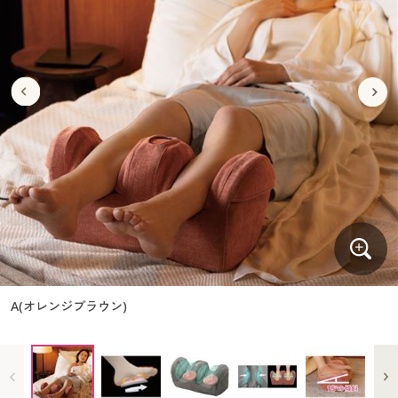
大きいサイズ
制服・スクールすべて
美容・健康・サプリメント
寝具・ベッド
制服・スクール
美容・健康通販すべて
家具・収納
キッチン・雑貨・日用品
バーゲン
大きいサイズ通販すべて
制服・学生服
カーテン・ラグ・ファブリック
大きいサイズ
制服・スクールすべて
美容・健康・サプリメント
寝具・ベッド
詳細検索
バーゲンセール
大きいサイズ レディース服
ジュニア・ティーンズ下着
バーゲン
大きいサイズ通販すべて
制服・学生服
カーテン・ラグ・ファブリック
商品カテゴリ一覧
シークレットセール
大きいサイズ レディース下着
詳細検索
バーゲンセール
大きいサイズ レディース服
ジュニア・ティーンズ下着
カタログ
大きいサイズ メンズ
商品カテゴリ一覧
シークレットセール
大きいサイズ レディース下着
カタログ・チラシからのご注文
カタログ
大きいサイズ 事務・制服
大きいサイズ メンズ
デジタルカタログ
カタログ・チラシからのご注文
A(オレンジブラウン)
大きいサイズ 事務・制服
カタログ無料プレゼント
デジタルカタログ
会員メニュー