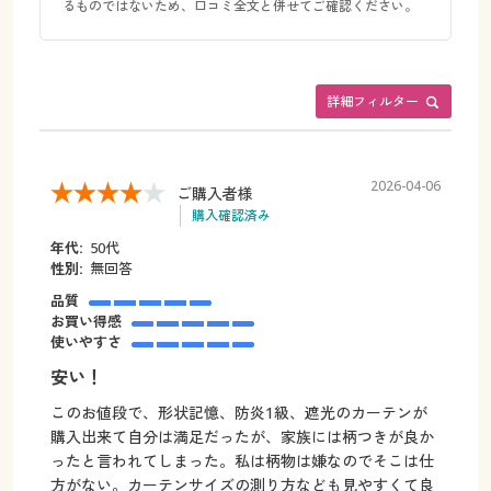
るものではないため、口コミ全文と併せてご確認ください。
詳細フィルター
2026-04-06
ご購入者様
購入確認済み
年代:
50代
性別:
無回答
品質
お買い得感
使いやすさ
安い！
このお値段で、形状記憶、防炎1級、遮光のカーテンが
購入出来て自分は満足だったが、家族には柄つきが良か
ったと言われてしまった。私は柄物は嫌なのでそこは仕
方がない。カーテンサイズの測り方なども見やすくて良