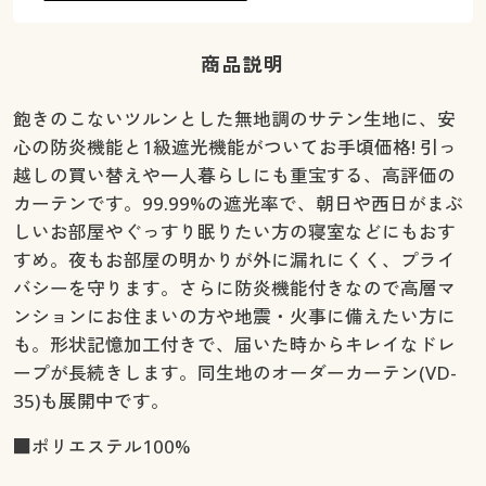
幅130×丈250(2枚組) ◎ 在庫あり
幅130×丈260(2枚組) ◎ 在庫あり
商品説明
幅150×丈90(2枚組) ◎ 在庫あり
幅150×丈100(2枚組) ◎ 在庫あり
飽きのこないツルンとした無地調のサテン生地に、安
幅150×丈110(2枚組) ◎ 在庫あり
心の防炎機能と1級遮光機能がついてお手頃価格! 引っ
幅150×丈120(2枚組) ◎ 在庫あり
越しの買い替えや一人暮らしにも重宝する、高評価の
幅150×丈135(2枚組) ◎ 在庫あり
カーテンです。99.99%の遮光率で、朝日や西日がまぶ
幅150×丈150(2枚組) ◎ 在庫あり
しいお部屋やぐっすり眠りたい方の寝室などにもおす
幅150×丈170(2枚組) ◎ 在庫あり
すめ。夜もお部屋の明かりが外に漏れにくく、プライ
幅150×丈178(2枚組) ◎ 在庫あり
バシーを守ります。さらに防炎機能付きなので高層マ
幅150×丈185(2枚組) ◎ 在庫あり
ンションにお住まいの方や地震・火事に備えたい方に
幅150×丈190(2枚組) ◎ 在庫あり
も。形状記憶加工付きで、届いた時からキレイなドレ
幅150×丈195(2枚組) ◎ 在庫あり
ープが長続きします。同生地のオーダーカーテン(VD-
幅150×丈200(2枚組) ◎ 在庫あり
35)も展開中です。
幅150×丈205(2枚組) ◎ 在庫あり
幅150×丈210(2枚組) ◎ 在庫あり
■ポリエステル100%
幅150×丈215(2枚組) ◎ 在庫あり