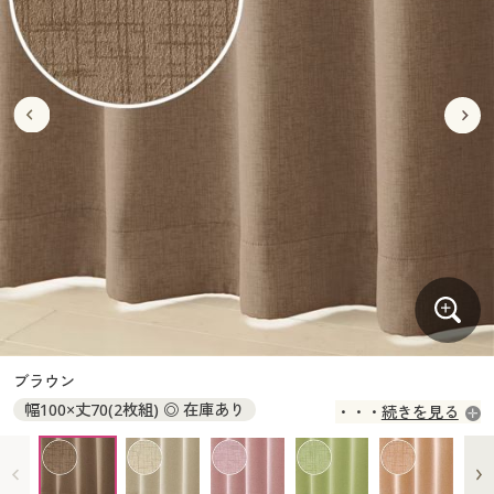
大きいサイズ
制服・スクールすべて
美容・健康・サプリメント
寝具・ベッド
制服・スクール
美容・健康通販すべて
家具・収納
キッチン・雑貨・日用品
バーゲン
大きいサイズ通販すべて
制服・学生服
カーテン・ラグ・ファブリック
大きいサイズ
制服・スクールすべて
美容・健康・サプリメント
寝具・ベッド
詳細検索
バーゲンセール
大きいサイズ レディース服
ジュニア・ティーンズ下着
バーゲン
大きいサイズ通販すべて
制服・学生服
カーテン・ラグ・ファブリック
商品カテゴリ一覧
シークレットセール
大きいサイズ レディース下着
詳細検索
バーゲンセール
大きいサイズ レディース服
ジュニア・ティーンズ下着
カタログ
大きいサイズ メンズ
商品カテゴリ一覧
シークレットセール
大きいサイズ レディース下着
カタログ・チラシからのご注文
カタログ
大きいサイズ 事務・制服
大きいサイズ メンズ
デジタルカタログ
カタログ・チラシからのご注文
ブラウン
大きいサイズ 事務・制服
幅100×丈70(2枚組) ◎ 在庫あり
続きを見る
カタログ無料プレゼント
デジタルカタログ
幅100×丈75(2枚組) ◎ 在庫あり
幅100×丈80(2枚組) ◎ 在庫あり
会員メニュー