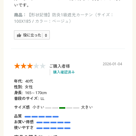
いです。
商品：
【形状記憶】防炎1級遮光カーテン（サイズ：
100X185 / カラー：ベージュ）
役に立った
0
2026-01-04
ご購入者様
購入確認済み
年代:
40代
性別:
女性
身長:
165～170cm
普段のサイズ:
LL
サイズ感
小さい
大きい
品質
お買い得感
使いやすさ