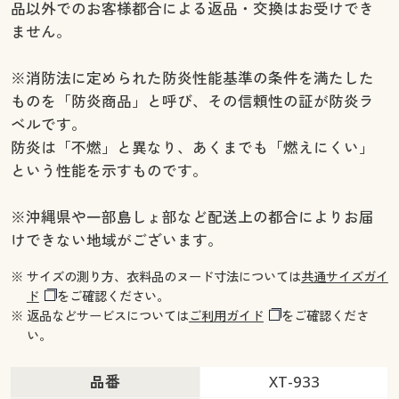
品以外でのお客様都合による返品・交換はお受けでき
幅200×丈200(1枚物) ◎ 在庫あり
ません。
幅200×丈210(1枚物) ◎ 在庫あり
幅200×丈215(1枚物) ◎ 在庫あり
※消防法に定められた防炎性能基準の条件を満たした
幅200×丈220(1枚物) ◎ 在庫あり
ものを「防炎商品」と呼び、その信頼性の証が防炎ラ
幅200×丈225(1枚物) ◎ 在庫あり
ベルです。
幅200×丈230(1枚物) ◎ 在庫あり
防炎は「不燃」と異なり、あくまでも「燃えにくい」
幅200×丈240(1枚物) ◎ 在庫あり
という性能を示すものです。
幅200×丈250(1枚物) ◎ 在庫あり
幅200×丈260(1枚物) ◎ 在庫あり
※沖縄県や一部島しょ部など配送上の都合によりお届
けできない地域がございます。
※ サイズの測り方、衣料品のヌード寸法については
共通サイズガイ
ド
をご確認ください。
※ 返品などサービスについては
ご利用ガイド
をご確認くださ
い。
品番
XT-933