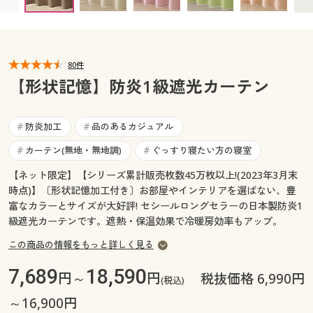
幅100×丈85(2枚組) ◎ 在庫あり
カタログ無料プレゼント
幅100×丈90(2枚組) ◎ 在庫あり
マイページ
会員メニュー
幅100×丈95(2枚組) ◎ 在庫あり
幅100×丈100(2枚組) ◎ 在庫あり
閲覧履歴
80件
マイページ
幅100×丈105(2枚組) ◎ 在庫あり
【形状記憶】防炎1級遮光カーテン
幅100×丈110(2枚組) ◎ 在庫あり
お気に入り
閲覧履歴
幅100×丈115(2枚組) ◎ 在庫あり
防炎加工
品のあるカジュアル
幅100×丈120(2枚組) ◎ 在庫あり
#
#
サポート
幅100×丈125(2枚組) ◎ 在庫あり
お気に入り
カーテン(無地・無地調)
ぐっすり寝たい方の寝室
#
#
幅100×丈130(2枚組) ◎ 在庫あり
ご利用ガイド
【ネット限定】【シリーズ累計販売枚数45万枚以上!(2023年3月末
サポート
幅100×丈135(2枚組) ◎ 在庫あり
時点)】〔形状記憶加工付き〕お部屋やインテリアを選ばない、豊
幅100×丈140(2枚組) ◎ 在庫あり
富なカラーとサイズが大好評! セシールロングセラーの日本製防炎1
よくある質問とお問い合わせ
ご利用ガイド
幅100×丈145(2枚組) ◎ 在庫あり
級遮光カーテンです。遮熱・保温効果で冷暖房効率もアップ。
幅100×丈150(2枚組) ◎ 在庫あり
この商品の情報をもっと詳しく見る
よくある質問とお問い合わせ
幅100×丈155(2枚組) ◎ 在庫あり
7,689
18,590
幅100×丈160(2枚組) ◎ 在庫あり
円～
円
税抜価格 6,990円
(税込)
幅100×丈165(2枚組) ◎ 在庫あり
～16,900円
幅100×丈170(2枚組) ◎ 在庫あり