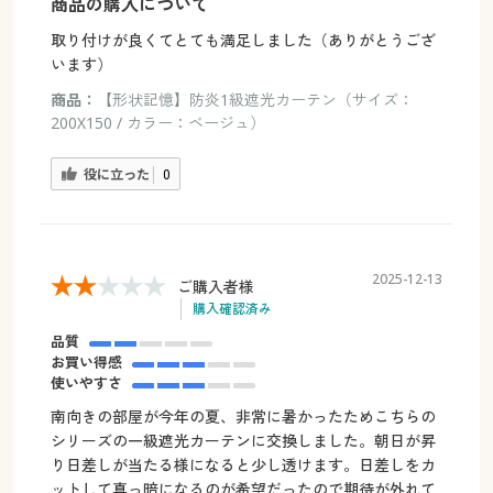
商品の購入について
取り付けが良くてとても満足しました（ありがとうござ
います）
商品：
【形状記憶】防炎1級遮光カーテン（サイズ：
200X150 / カラー：ベージュ）
役に立った
0
2025-12-13
ご購入者様
購入確認済み
品質
お買い得感
使いやすさ
南向きの部屋が今年の夏、非常に暑かったためこちらの
シリーズの一級遮光カーテンに交換しました。朝日が昇
り日差しが当たる様になると少し透けます。日差しをカ
ットして真っ暗になるのが希望だったので期待が外れて