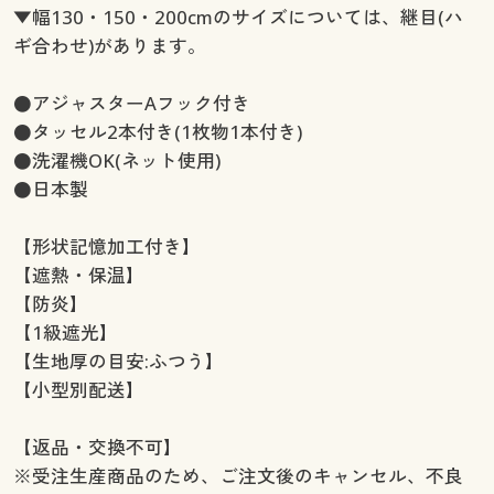
幅150×丈220(2枚組) ◎ 在庫あり
▼幅130・150・200cmのサイズについては、継目(ハ
幅150×丈225(2枚組) ◎ 在庫あり
ギ合わせ)があります。
幅150×丈230(2枚組) ◎ 在庫あり
幅150×丈235(2枚組) ◎ 在庫あり
●アジャスターAフック付き
幅150×丈240(2枚組) ◎ 在庫あり
●タッセル2本付き(1枚物1本付き)
幅150×丈245(2枚組) ◎ 在庫あり
●洗濯機OK(ネット使用)
幅150×丈250(2枚組) ◎ 在庫あり
●日本製
幅150×丈260(2枚組) ◎ 在庫あり
幅200×丈100(1枚物) ◎ 在庫あり
【形状記憶加工付き】
幅200×丈110(1枚物) ◎ 在庫あり
【遮熱・保温】
幅200×丈120(1枚物) ◎ 在庫あり
【防炎】
幅200×丈135(1枚物) ◎ 在庫あり
【1級遮光】
幅200×丈150(1枚物) ◎ 在庫あり
【生地厚の目安:ふつう】
幅200×丈170(1枚物) ◎ 在庫あり
【小型別配送】
幅200×丈178(1枚物) ◎ 在庫あり
幅200×丈185(1枚物) ◎ 在庫あり
【返品・交換不可】
幅200×丈190(1枚物) ◎ 在庫あり
※受注生産商品のため、ご注文後のキャンセル、不良
幅200×丈195(1枚物) ◎ 在庫あり