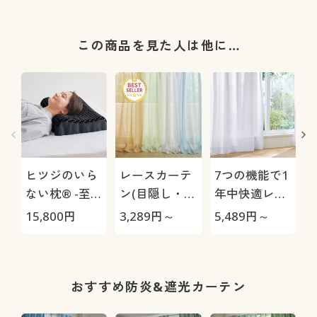
この商品を見た人は他に…
ヒツジのいら
レースカーテ
7つの機能で1
ない枕® -至
ン(目隠し・
年中快適レー
極-
UVカット・防
スカーテン(防
15,800
円
3,289
円～
5,489
円～
1
炎)
炎・抗菌・防
カビ・UVカッ
ト・目隠し・
遮熱保温)
カラー・サイズを選択しカートに入れる
おすすめ防炎&遮光カーテン