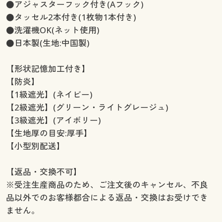
●アジャスターフック付き(Aフック)
幅130×丈250cm(2枚組) ◎ 在庫あり
●タッセル2本付き(1枚物1本付き)
幅130×丈260cm(2枚組) ◎ 在庫あり
●洗濯機OK(ネット使用)
幅150×丈90cm(2枚組) ◎ 在庫あり
●日本製(生地:中国製)
幅150×丈100cm(2枚組) ◎ 在庫あり
幅150×丈110cm(2枚組) ◎ 在庫あり
【形状記憶加工付き】
幅150×丈120cm(2枚組) ◎ 在庫あり
【防炎】
幅150×丈135cm(2枚組) ◎ 在庫あり
【1級遮光】(ネイビー)
幅150×丈150cm(2枚組) ◎ 在庫あり
【2級遮光】(グリーン・ライトグレージュ)
幅150×丈170cm(2枚組) ◎ 在庫あり
【3級遮光】(アイボリー)
幅150×丈178cm(2枚組) ◎ 在庫あり
【生地厚の目安:厚手】
幅150×丈185cm(2枚組) ◎ 在庫あり
【小型別配送】
幅150×丈190cm(2枚組) ◎ 在庫あり
幅150×丈195cm(2枚組) ◎ 在庫あり
【返品・交換不可】
幅150×丈200cm(2枚組) ◎ 在庫あり
※受注生産商品のため、ご注文後のキャンセル、不良
幅150×丈205cm(2枚組) ◎ 在庫あり
品以外でのお客様都合による返品・交換はお受けでき
幅150×丈210cm(2枚組) ◎ 在庫あり
ません。
幅150×丈215cm(2枚組) ◎ 在庫あり