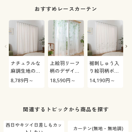
ク・モダン
遮光・シッ
ストライプ
ク・モダン
柄・無地調
おすすめレースカーテン
ナチュラルな
上絵羽リーフ
裾刺しゅう入
麻調生地の無
柄のデザイン
り絵羽柄ボイ
地ボイルカー
ボイルカーテ
ルカーテン
8,789
円～
18,590
円～
14,190
円～
6
テン(防炎・遮
ン
(UVカット)
熱保温・昼夜
き
目隠し・UVカ
ット)
関連するトピックから商品を探す
西日やキツイ日差しもカッ
カーテン(無地・無地調)