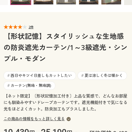
幅100×丈85cm(2枚組) ◎ 在庫あり
カタログ無料プレゼント
幅100×丈90cm(2枚組) ◎ 在庫あり
マイページ
会員メニュー
幅100×丈95cm(2枚組) ◎ 在庫あり
幅100×丈100cm(2枚組) ◎ 在庫あり
閲覧履歴
2件
マイページ
幅100×丈105cm(2枚組) ◎ 在庫あり
【形状記憶】スタイリッシュな生地感
幅100×丈110cm(2枚組) ◎ 在庫あり
お気に入り
の防炎遮光カーテン/1～3級遮光・シン
閲覧履歴
幅100×丈115cm(2枚組) ◎ 在庫あり
幅100×丈120cm(2枚組) ◎ 在庫あり
プル・モダン
サポート
幅100×丈125cm(2枚組) ◎ 在庫あり
お気に入り
幅100×丈130cm(2枚組) ◎ 在庫あり
ご利用ガイド
西日やキツイ日差しもカットしたい
夏は涼しく冬は暖かく
#
#
サポート
幅100×丈135cm(2枚組) ◎ 在庫あり
幅100×丈140cm(2枚組) ◎ 在庫あり
カーテン(無地・無地調)
#
よくある質問とお問い合わせ
ご利用ガイド
幅100×丈145cm(2枚組) ◎ 在庫あり
【ネット限定】〔形状記憶加工付き〕上品な質感で、どんなお部屋
幅100×丈150cm(2枚組) ◎ 在庫あり
にも馴染みやすいドレープカーテンです。遮光機能付きで気になる
幅100×丈155cm(2枚組) ◎ 在庫あり
よくある質問とお問い合わせ
光をほどよくカット。防炎加工もプラスしました。
幅100×丈160cm(2枚組) ◎ 在庫あり
この商品の情報をもっと詳しく見る
幅100×丈165cm(2枚組) ◎ 在庫あり
幅100×丈170cm(2枚組) ◎ 在庫あり