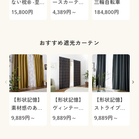
ない枕® -至
ースカーテン
三輪自転車
極-
(リーフ柄)/UV
15,800
円
4,389
円～
184,800
円
1
カット
おすすめ遮光カーテン
【形状記憶】
【形状記憶】
【形状記憶】
素材感のある
ヴィンテージ
ストライプ柄
無地遮光カー
ライン柄遮光
防炎遮光カー
9,889
円～
9,889
円～
9,889
円～
1
テン/1～3級
ジャカード織
テン/2級遮
遮光・シッ
カーテン/2級
光・モダン・