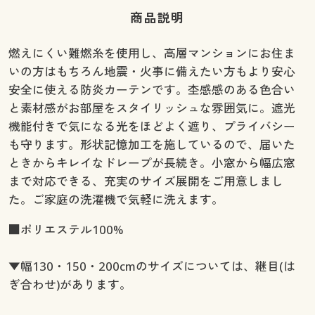
幅130×丈100cm(2枚組) ◎ 在庫あり
商品説明
幅130×丈110cm(2枚組) ◎ 在庫あり
幅130×丈120cm(2枚組) ◎ 在庫あり
燃えにくい難燃糸を使用し、高層マンションにお住ま
幅130×丈135cm(2枚組) ◎ 在庫あり
いの方はもちろん地震・火事に備えたい方もより安心
幅130×丈150cm(2枚組) ◎ 在庫あり
安全に使える防炎カーテンです。杢感感のある色合い
幅130×丈170cm(2枚組) ◎ 在庫あり
と素材感がお部屋をスタイリッシュな雰囲気に。遮光
幅130×丈178cm(2枚組) ◎ 在庫あり
機能付きで気になる光をほどよく遮り、プライバシー
幅130×丈185cm(2枚組) ◎ 在庫あり
も守ります。形状記憶加工を施しているので、届いた
幅130×丈190cm(2枚組) ◎ 在庫あり
ときからキレイなドレープが長続き。小窓から幅広窓
幅130×丈195cm(2枚組) ◎ 在庫あり
まで対応できる、充実のサイズ展開をご用意しまし
幅130×丈200cm(2枚組) ◎ 在庫あり
た。ご家庭の洗濯機で気軽に洗えます。
幅130×丈210cm(2枚組) ◎ 在庫あり
■ポリエステル100%
幅130×丈215cm(2枚組) ◎ 在庫あり
幅130×丈220cm(2枚組) ◎ 在庫あり
▼幅130・150・200cmのサイズについては、継目(は
幅130×丈225cm(2枚組) ◎ 在庫あり
ぎ合わせ)があります。
幅130×丈230cm(2枚組) ◎ 在庫あり
幅130×丈240cm(2枚組) ◎ 在庫あり