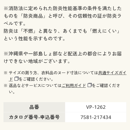
幅150×丈220cm(2枚組) ◎ 在庫あり
※消防法に定められた防炎性能基準の条件を満たした
幅150×丈225cm(2枚組) ◎ 在庫あり
ものを「防炎商品」と呼び、その信頼性の証が防炎ラ
幅150×丈230cm(2枚組) ◎ 在庫あり
ベルです。
幅150×丈235cm(2枚組) ◎ 在庫あり
防炎は「不燃」と異なり、あくまでも「燃えにくい」
幅150×丈240cm(2枚組) ◎ 在庫あり
という性能を示すものです。
幅150×丈245cm(2枚組) ◎ 在庫あり
幅150×丈250cm(2枚組) ◎ 在庫あり
※沖縄県や一部島しょ部など配送上の都合によりお届
幅150×丈260cm(2枚組) ◎ 在庫あり
けできない地域がございます。
幅200×丈100cm(1枚物) ◎ 在庫あり
幅200×丈110cm(1枚物) ◎ 在庫あり
※ サイズの測り方、衣料品のヌード寸法については
共通サイズガイ
幅200×丈120cm(1枚物) ◎ 在庫あり
ド
をご確認ください。
幅200×丈135cm(1枚物) ◎ 在庫あり
※ 返品などサービスについては
ご利用ガイド
をご確認くださ
幅200×丈150cm(1枚物) ◎ 在庫あり
い。
幅200×丈170cm(1枚物) ◎ 在庫あり
幅200×丈178cm(1枚物) ◎ 在庫あり
品番
VP-1262
幅200×丈185cm(1枚物) ◎ 在庫あり
カタログ番号-申込番号
7581-217434
幅200×丈190cm(1枚物) ◎ 在庫あり
幅200×丈195cm(1枚物) ◎ 在庫あり