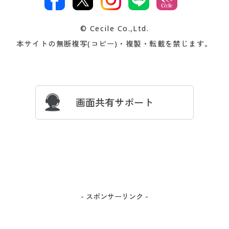
著作権・商標について
会社案内
交換・返品は
お支払は
カタログ無料プレゼント
特集一覧
© Cecile Co.,Ltd.
会員登録・お客様情報変更に
お客様番号・パスワードをお
本サイトの無断複写(コピー)・複製・転載を禁じます。
プレゼント＆キャンペーン
サイトマップ
ついて
忘れの場合
サイズガイド
よくある質問とお問い合わせ
画面共有サポート
- スポンサーリンク -