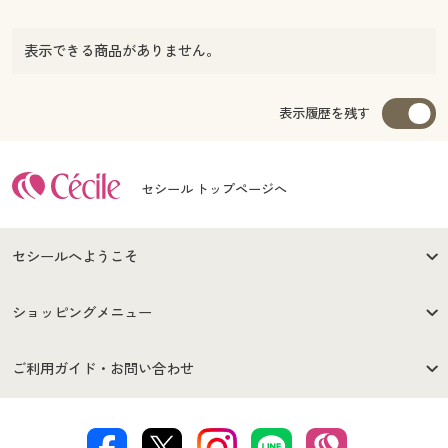
表示できる商品がありません。
表示履歴を残す
セシール トップページへ
セシールへようこそ
はじめての方へ
ご利用環境について
ショッピングメニュー
セシールご利用規約
プライバシーポリシー
商品カテゴリ
バーゲンセール
ご利用ガイド・お問い合わせ
特定商取引法に基づく表示
古物営業法に基づく表示
カタログ・チラシからのご注
デジタルカタログ
ご注文は
お届けは
文