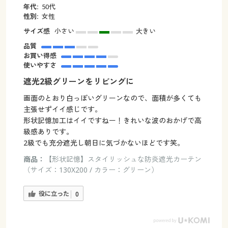
年代:
50代
性別:
女性
サイズ感
小さい
大きい
品質
お買い得感
使いやすさ
遮光2級グリーンをリビングに
画面のとおり白っぽいグリーンなので、面積が多くても
主張せずイイ感じです。
形状記憶加工はイイですねー！きれいな波のおかげで高
級感ありです。
2級でも充分遮光し朝日に気づかないほどです笑。
商品：
【形状記憶】スタイリッシュな防炎遮光カーテン
（サイズ：130X200 / カラー：グリーン）
役に立った
0