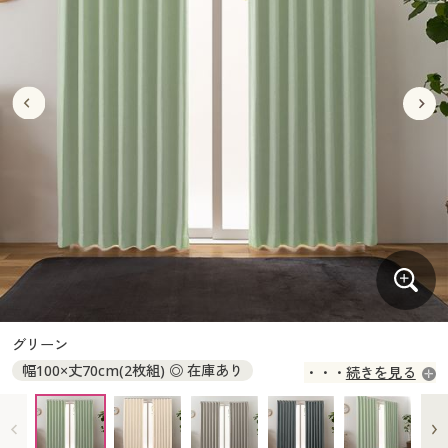
大きいサイズ
制服・スクールすべて
美容・健康・サプリメント
寝具・ベッド
制服・スクール
美容・健康通販すべて
家具・収納
キッチン・雑貨・日用品
バーゲン
大きいサイズ通販すべて
制服・学生服
カーテン・ラグ・ファブリック
大きいサイズ
制服・スクールすべて
美容・健康・サプリメント
寝具・ベッド
詳細検索
バーゲンセール
大きいサイズ レディース服
ジュニア・ティーンズ下着
バーゲン
大きいサイズ通販すべて
制服・学生服
カーテン・ラグ・ファブリック
商品カテゴリ一覧
シークレットセール
大きいサイズ レディース下着
詳細検索
バーゲンセール
大きいサイズ レディース服
ジュニア・ティーンズ下着
カタログ
大きいサイズ メンズ
商品カテゴリ一覧
シークレットセール
大きいサイズ レディース下着
カタログ・チラシからのご注文
カタログ
大きいサイズ 事務・制服
大きいサイズ メンズ
デジタルカタログ
カタログ・チラシからのご注文
グリーン
大きいサイズ 事務・制服
幅100×丈70cm(2枚組) ◎ 在庫あり
続きを見る
カタログ無料プレゼント
デジタルカタログ
幅100×丈75cm(2枚組) ◎ 在庫あり
幅100×丈80cm(2枚組) ◎ 在庫あり
会員メニュー