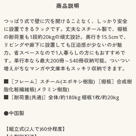
商品説明
つっぱり式で壁に穴を開けることなく、しっかり安全
に設置できるラックです。丈夫なスチール製で、棚板
の耐荷重も1段約20kgの頑丈設計。奥行き15.5cmで、
リビングや廊下に設置しても圧迫感が少ないのが魅
力。省スペースなので1人暮らしの方にもおすすめで
す。単行本なら最大200冊～540冊収納可能。ついつい
増えがちなマンガや文庫本もスッキリ収納できます。
■［フレーム］スチール(エポキシ樹脂) ［棚板］合成樹
脂化粧繊維板(メラミン樹脂)
■［耐荷重(共通)］全体/約180kg 棚板1枚/約20kg
●中国製
【組立式(2人で)60分程度】