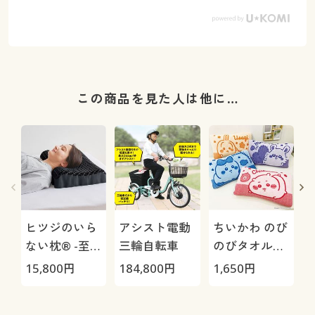
この商品を見た人は他に…
ヒツジのいら
アシスト電動
ちいかわ のび
ない枕® -至
三輪自転車
のびタオル地
極-
枕カバー
H
15,800
円
184,800
円
1,650
円
4
0