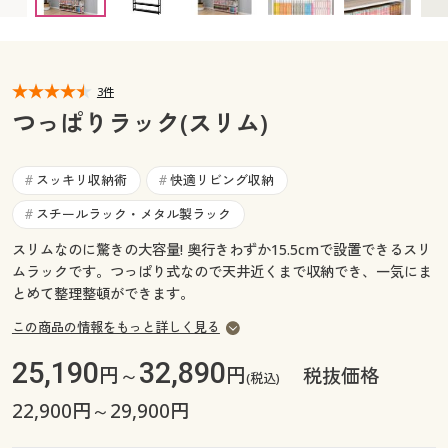
カタログ無料プレゼント
マイページ
会員メニュー
閲覧履歴
3件
マイページ
つっぱりラック(スリム)
お気に入り
閲覧履歴
スッキリ収納術
快適リビング収納
#
#
サポート
お気に入り
スチールラック・メタル製ラック
#
ご利用ガイド
スリムなのに驚きの大容量! 奥行きわずか15.5cmで設置できるスリ
サポート
ムラックです。つっぱり式なので天井近くまで収納でき、一気にま
とめて整理整頓ができます。
よくある質問とお問い合わせ
ご利用ガイド
この商品の情報をもっと詳しく見る
よくある質問とお問い合わせ
25,190
32,890
円～
円
税抜価格
(税込)
22,900円～29,900円