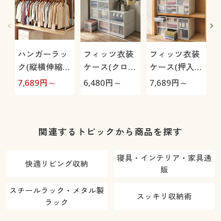
ハンガーラッ
フィッツ衣装
フィッツ衣装
ク(縦横伸縮の
ケース(クロー
ケース(押入れ
押入れ用/高
ゼット用・2
用・2個組)
7,689
円～
6,480
円～
7,689
円～
7
さ・幅の調節
個組)
可)
関連するトピックから商品を探す
寝具・インテリア・家具通
快適リビング収納
販
スチールラック・メタル製
スッキリ収納術
ラック