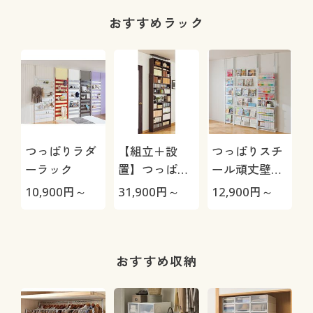
おすすめラック
つっぱりラダ
【組立＋設
つっぱりスチ
ーラック
置】つっぱり
ール頑丈壁面
壁面本棚(はば
本棚
10,900
円～
31,900
円～
12,900
円～
木よけで壁に
ぴったり)
おすすめ収納