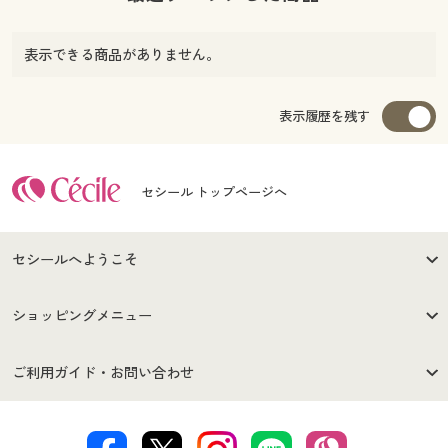
表示できる商品がありません。
表示履歴を残す
セシール トップページへ
セシールへようこそ
はじめての方へ
ご利用環境について
ショッピングメニュー
セシールご利用規約
プライバシーポリシー
商品カテゴリ
バーゲンセール
ご利用ガイド・お問い合わせ
特定商取引法に基づく表示
古物営業法に基づく表示
カタログ・チラシからのご注
デジタルカタログ
ご注文は
お届けは
文