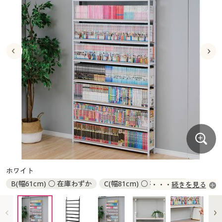
大きいサイズ
制服・スクールすべて
美容・健康・サプリメント
寝具・ベッド
制服・スクール
美容・健康通販すべて
家具・収納
キッチン・雑貨・日用品
バーゲン
大きいサイズ通販すべて
制服・学生服
カーテン・ラグ・ファブリック
大きいサイズ
制服・スクールすべて
美容・健康・サプリメント
寝具・ベッド
詳細検索
バーゲンセール
大きいサイズ レディース服
ジュニア・ティーンズ下着
バーゲン
大きいサイズ通販すべて
制服・学生服
カーテン・ラグ・ファブリック
商品カテゴリ一覧
シークレットセール
大きいサイズ レディース下着
詳細検索
バーゲンセール
大きいサイズ レディース服
ジュニア・ティーンズ下着
カタログ
大きいサイズ メンズ
商品カテゴリ一覧
シークレットセール
大きいサイズ レディース下着
カタログ・チラシからのご注文
カタログ
大きいサイズ 事務・制服
大きいサイズ メンズ
デジタルカタログ
カタログ・チラシからのご注文
ホワイト
大きいサイズ 事務・制服
B(幅61cm) ○ 在庫わずか
C(幅81cm) ○ 在庫わずか
続きを見る
カタログ無料プレゼント
デジタルカタログ
D(幅101cm) ○ 在庫わずか
会員メニュー