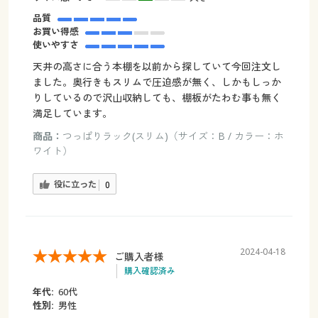
品質
お買い得感
使いやすさ
天井の高さに合う本棚を以前から探していて今回注文し
ました。奥行きもスリムで圧迫感が無く、しかもしっか
りしているので沢山収納しても、棚板がたわむ事も無く
満足しています。
商品：
つっぱりラック(スリム)（サイズ：B / カラー：ホ
ワイト）
役に立った
0
2024-04-18
ご購入者様
購入確認済み
年代:
60代
性別:
男性