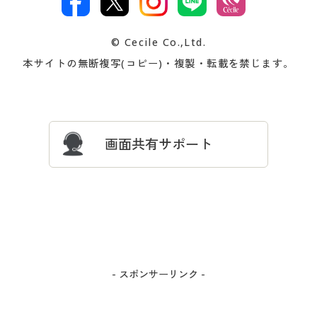
著作権・商標について
会社案内
交換・返品は
お支払は
カタログ無料プレゼント
特集一覧
© Cecile Co.,Ltd.
会員登録・お客様情報変更に
お客様番号・パスワードをお
本サイトの無断複写(コピー)・複製・転載を禁じます。
プレゼント＆キャンペーン
サイトマップ
ついて
忘れの場合
サイズガイド
よくある質問とお問い合わせ
画面共有サポート
- スポンサーリンク -