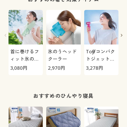
首に巻けるフ
氷のうヘッド
Toffy コンパク
ィット氷のう
クーラー
トジェットフ
(冷感バージョ
ァン
3,080
円
2,970
円
3,278
円
3
ン)
おすすめのひんやり寝具