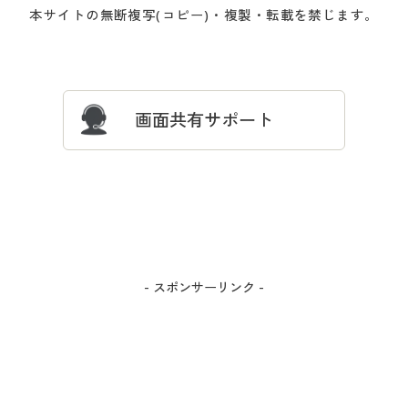
会員登録・お客様情報変更に
お客様番号・パスワードをお
本サイトの無断複写(コピー)・複製・転載を禁じます。
プレゼント＆キャンペーン
サイトマップ
ついて
忘れの場合
サイズガイド
よくある質問とお問い合わせ
画面共有サポート
- スポンサーリンク -
カラー・サイズを選択しカートに入れる