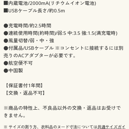
■内蔵電池/2000mA(リチウムイオン電池)
■USBケーブル長さ/約0.5m
●充電時間/約2.5時間
●連続使用時間(約時間)/弱:5 中:3.5 強:1.5(満充電時)
●風量切替/弱・中・強
●付属品/USBケーブル ※コンセントに接続するには別
売りのACアダプターが必要です。
●航空便不可
●中国製
【保証書付1年間】
【交換・返品不可】
※商品の特性上、不良品以外の交換・返品はお受けで
きません。
※ サイズの測り方、衣料品のヌード寸法については
共通サイズガイ