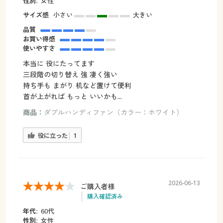
性別:
女性
サイズ感
小さい
大きい
品質
お買い得感
使いやすさ
本当に 役にたってます
三段階の切り替え 強 凄く強い
持ち手も まがり 机など置けて便利
首が上がれば もっと いいかも...
商品：
ダブルハンディファン（カラー：ホワイト）
役に立った
1
2026-06-13
ご購入者様
購入確認済み
年代:
60代
性別:
女性