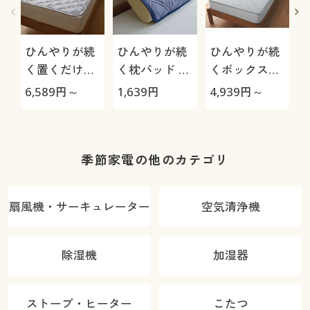
ひんやりが続
ひんやりが続
ひんやりが続
く置くだけパ
く枕パッド ス
くボックスシ
ッドシーツ ス
マートドライ
ーツ スマート
6,589
円～
1,639
円
4,939
円～
6
マートドライ
®プラスクー
ドライ®プラ
®プラスクー
ル「極」
スクール
ル「極」
「極」
季節家電の他のカテゴリ
扇風機・サーキュレーター
空気清浄機
除湿機
加湿器
ストーブ・ヒーター
こたつ