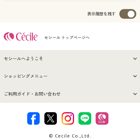
表示履歴を残す
セシール トップページへ
セシールへようこそ
はじめての方へ
ご利用環境について
ショッピングメニュー
セシールご利用規約
プライバシーポリシー
商品カテゴリ
バーゲンセール
ご利用ガイド・お問い合わせ
特定商取引法に基づく表示
古物営業法に基づく表示
カタログ・チラシからのご注
デジタルカタログ
ご注文は
お届けは
文
著作権・商標について
会社案内
交換・返品は
お支払は
カタログ無料プレゼント
特集一覧
© Cecile Co.,Ltd.