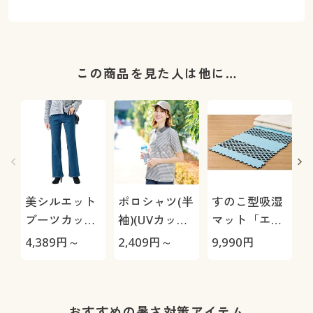
この商品を見た人は他に…
美シルエット
ポロシャツ(半
すのこ型吸湿
ブーツカット
袖)(UVカッ
マット「エア
デニムパンツ
ト・洗濯機
ージョブ®」
極
4,389
円～
2,409
円～
9,990
円
1
(洗濯機OK)
OK・吸汗速
Max
乾・S～5L)
おすすめの暑さ対策アイテム