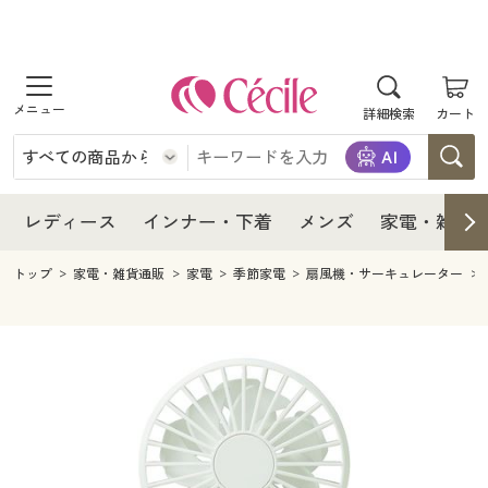
商品を探す
レディース
商品を探す
詳細検索
カート
インナー・下着
レディース通販すべて
レディース
メンズ
インナー・下着通販すべて
レディースファッション
インナー・下着
レディース通販すべて
レディース
インナー・下着
メンズ
家電・雑貨
家電・雑貨
メンズ通販すべて
女性下着
女性下着
メンズ
インナー・下着通販すべて
レディースファッション
トップ
家電・雑貨通販
家電
季節家電
扇風機・サーキュレーター
寝具・インテリア・家具
家電・雑貨すべて
メンズファッション
メンズ下着
家電・雑貨
メンズ通販すべて
女性下着
女性下着
美容・健康
寝具・インテリア・家具通販すべて
家電
メンズ下着
ジュニア・ティーンズ下着
寝具・インテリア・家具
家電・雑貨すべて
メンズファッション
メンズ下着
制服・スクール
美容・健康通販すべて
家具・収納
キッチン・雑貨・日用品
美容・健康
寝具・インテリア・家具通販すべて
家電
メンズ下着
ジュニア・ティーンズ下着