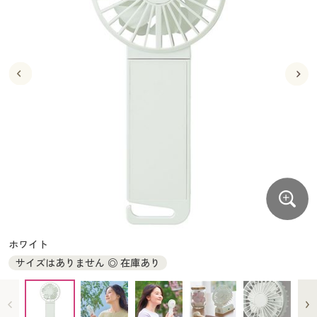
大きいサイズ
制服・スクールすべて
美容・健康・サプリメント
寝具・ベッド
制服・スクール
美容・健康通販すべて
家具・収納
キッチン・雑貨・日用品
バーゲン
大きいサイズ通販すべて
制服・学生服
カーテン・ラグ・ファブリック
大きいサイズ
制服・スクールすべて
美容・健康・サプリメント
寝具・ベッド
詳細検索
バーゲンセール
大きいサイズ レディース服
ジュニア・ティーンズ下着
バーゲン
大きいサイズ通販すべて
制服・学生服
カーテン・ラグ・ファブリック
商品カテゴリ一覧
シークレットセール
大きいサイズ レディース下着
詳細検索
バーゲンセール
大きいサイズ レディース服
ジュニア・ティーンズ下着
カタログ
大きいサイズ メンズ
商品カテゴリ一覧
シークレットセール
大きいサイズ レディース下着
カタログ・チラシからのご注文
カタログ
大きいサイズ 事務・制服
大きいサイズ メンズ
デジタルカタログ
カタログ・チラシからのご注文
ホワイト
大きいサイズ 事務・制服
サイズはありません ◎ 在庫あり
カタログ無料プレゼント
デジタルカタログ
会員メニュー