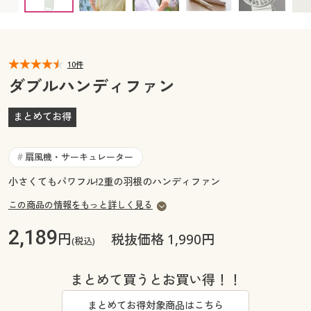
カタログ無料プレゼント
マイページ
会員メニュー
閲覧履歴
10件
マイページ
ダブルハンディファン
お気に入り
閲覧履歴
まとめてお得
サポート
お気に入り
扇風機・サーキュレーター
#
ご利用ガイド
サポート
小さくてもパワフル!2重の羽根のハンディファン
この商品の情報をもっと詳しく見る
よくある質問とお問い合わせ
ご利用ガイド
2,189
円
税抜価格 1,990円
(税込)
よくある質問とお問い合わせ
まとめて買うとお買い得！！
まとめてお得対象商品はこちら