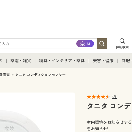
詳細検索
ズ
家電・雑貨
寝具・インテリア・家具
美容・健康
制服
て
ズ通販すべて
家電・雑貨すべて
寝具・インテリア・家具通販すべて
美容・健康通販すべ
制服
康家電
タニタ コンディションセンサー
ズファッション
家電
家具・収納
美容・健康・サプリ
制服
6件
ズ下着
キッチン・雑貨・日用品
寝具・ベッド
ジュ
タニタ コン
着
カーテン・ラグ・ファブリック
室内環境をお知らせする
をお知らせ!