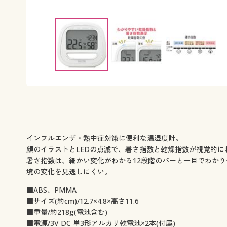
インフルエンザ・熱中症対策に便利な温湿度計。
顔のイラストとLEDの点滅で、暑さ指数と乾燥指数が視覚的に
暑さ指数は、細かい変化がわかる12段階のバーと一目でわか
境の変化を見逃しにくい。
■ABS、PMMA
■サイズ(約cm)/12.7×4.8×高さ11.6
■重量/約218g(電池含む)
■電源/3V DC 単3形アルカリ乾電池×2本(付属)