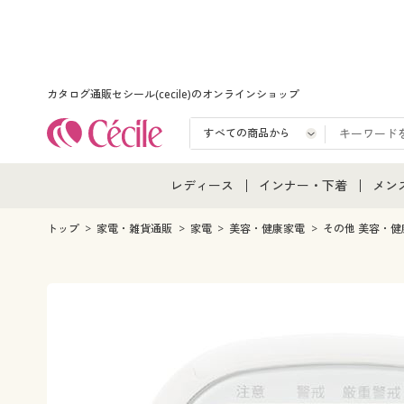
カタログ通販セシール(cecile)のオンラインショップ
レディース
インナー・下着
メン
レディース通販すべて
インナー・下着通販すべ
メン
トップ
家電・雑貨通販
家電
美容・健康家電
その他 美容・健
レディースファッション
女性下着
メン
女性下着
メンズ下着
メン
ジュニア・ティーンズ下