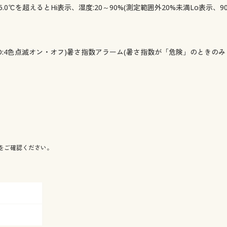
、45.0℃を超えるとHi表示、湿度:20～90%(測定範囲外20%未満Lo表示、
:4色点滅オン・オフ)暑さ指数アラーム(暑さ指数が「危険」のときのみ 音量:大(
をご確認ください。