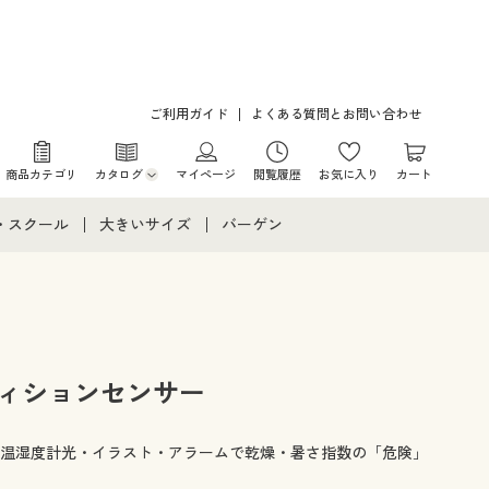
ご利用ガイド
よくある質問とお問い合わせ
商品カテゴリ
カタログ
マイページ
閲覧履歴
お気に入り
カート
カタログ・チラシからのご注文
・スクール
大きいサイズ
バーゲン
デジタルカタログ
て
・スクールすべて
大きいサイズ通販すべて
バーゲンセール
カタログ無料プレゼント
メント
・学生服
大きいサイズ レディース服
シークレットセール
ニア・ティーンズ下着
大きいサイズ レディース下着
ディションセンサー
大きいサイズ メンズ
温湿度計光・イラスト・アラームで乾燥・暑さ指数の「危険」