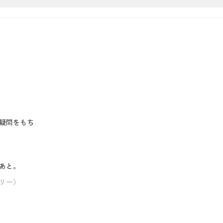
疑問をもち
あと。
リー）