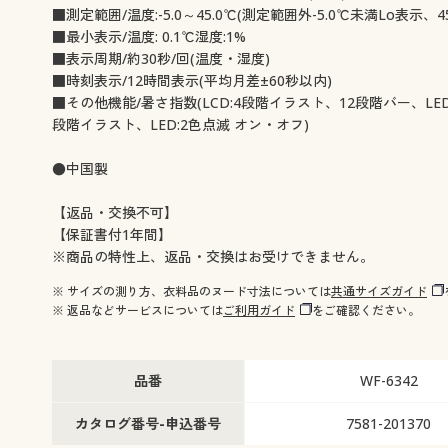
■測定範囲/温度:-5.0～45.0℃(測定範囲外-5.0℃未満Lo表示
■最小表示/温度: 0.1℃湿度:1%
■表示周期/約30秒/回(温度・湿度)
■時刻表示/12時間表示(平均月差±60秒以内)
■その他機能/暑さ指数(LCD:4段階イラスト、12段階バー、LED
段階イラスト、LED:2色点滅 オン・オフ)
●中国製
【返品・交換不可】
【保証書付1年間】
※商品の特性上、返品・交換はお受けできません。
※ サイズの測り方、衣料品のヌード寸法については
共通サイズガイド
※ 返品などサービスについては
ご利用ガイド
をご確認ください。
品番
WF-6342
カタログ番号-申込番号
7581-201370