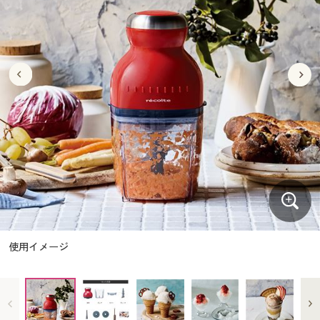
大きいサイズ
制服・スクールすべて
美容・健康・サプリメント
寝具・ベッド
制服・スクール
美容・健康通販すべて
家具・収納
キッチン・雑貨・日用品
バーゲン
大きいサイズ通販すべて
制服・学生服
カーテン・ラグ・ファブリック
大きいサイズ
制服・スクールすべて
美容・健康・サプリメント
寝具・ベッド
詳細検索
バーゲンセール
大きいサイズ レディース服
ジュニア・ティーンズ下着
バーゲン
大きいサイズ通販すべて
制服・学生服
カーテン・ラグ・ファブリック
商品カテゴリ一覧
シークレットセール
大きいサイズ レディース下着
詳細検索
バーゲンセール
大きいサイズ レディース服
ジュニア・ティーンズ下着
カタログ
大きいサイズ メンズ
商品カテゴリ一覧
シークレットセール
大きいサイズ レディース下着
カタログ・チラシからのご注文
カタログ
大きいサイズ 事務・制服
大きいサイズ メンズ
デジタルカタログ
カタログ・チラシからのご注文
使用イメージ
大きいサイズ 事務・制服
カタログ無料プレゼント
デジタルカタログ
会員メニュー