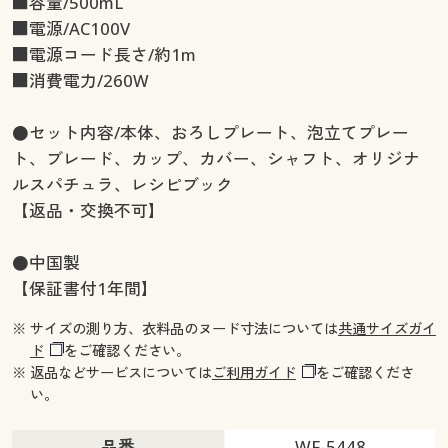
■容量/500mL
■電源/AC100V
■電源コード長さ/約1m
■消費電力/260W
●セット内容/本体、おろしプレート、泡立てプレー
ト、ブレード、カップ、カバー、シャフト、オリジナ
ルスパチュラ、レシピブック
【返品・交換不可】
●中国製
【保証書付1年間】
※ サイズの測り方、衣料品のヌード寸法については
共通サイズガイ
ド
をご確認ください。
※ 返品などサービスについては
ご利用ガイド
をご確認くださ
い。
品番
WF-5448