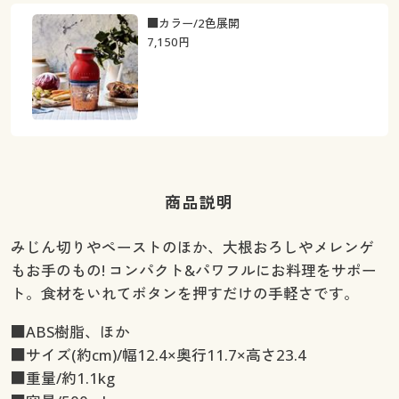
■カラー/2色展開
7,150
円
商品説明
みじん切りやペーストのほか、大根おろしやメレンゲ
もお手のもの! コンパクト&パワフルにお料理をサポー
ト。食材をいれてボタンを押すだけの手軽さです。
■ABS樹脂、ほか
■サイズ(約cm)/幅12.4×奥行11.7×高さ23.4
■重量/約1.1kg