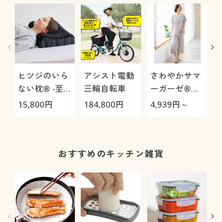
ヒツジのいら
アシスト電動
さわやかサマ
ない枕® -至
三輪自転車
ーガーゼ®か
極-
ぶりパジャマ/
15,800
円
184,800
円
4,939
円～
3
やみつきの軽
さ!(綿99%)
1
おすすめのキッチン雑貨