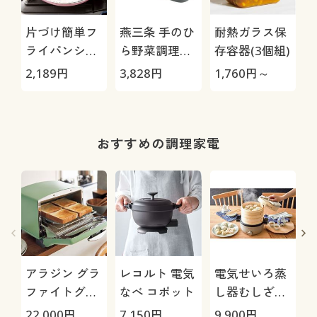
片づけ簡単フ
燕三条 手のひ
耐熱ガラス保
ライパンシー
ら野菜調理器
存容器(3個組)
ト100枚
セット
2,189
円
3,828
円
1,760
円～
9
おすすめの調理家電
アラジン グラ
レコルト 電気
電気せいろ蒸
ファイトグリ
なべ コポット
し器むしざん
ル&トースタ
まい
22,000
円
7,150
円
9,900
円
8