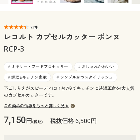
カタログ無料プレゼント
マイページ
会員メニュー
23件
閲覧履歴
マイページ
レコルト カプセルカッター ボンヌ
お気に入り
RCP-3
閲覧履歴
サポート
お気に入り
ミキサー・フードプロセッサー
おしゃれかわいい
#
#
ご利用ガイド
調理&キッチン家電
シンプルかつスタイリッシュ
#
#
サポート
下ごしらえがスピーディに! 1台7役でキッチンに時短革命を!大人気
よくある質問とお問い合わせ
のカプセルカッターです。
ご利用ガイド
この商品の情報をもっと詳しく見る
よくある質問とお問い合わせ
7,150
円
税抜価格 6,500円
(税込)