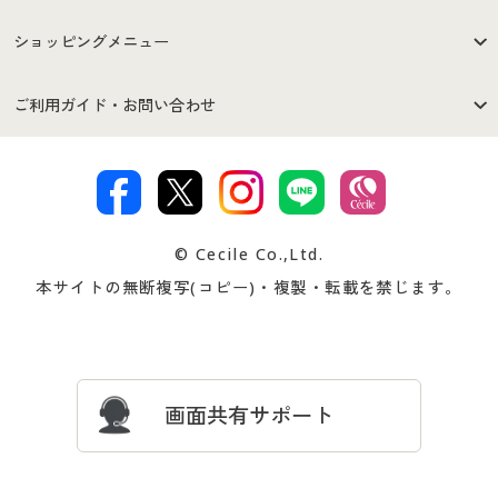
はじめての方へ
ご利用環境について
ショッピングメニュー
セシールご利用規約
プライバシーポリシー
商品カテゴリ
バーゲンセール
ご利用ガイド・お問い合わせ
特定商取引法に基づく表示
古物営業法に基づく表示
カタログ・チラシからのご注
デジタルカタログ
ご注文は
お届けは
文
著作権・商標について
会社案内
交換・返品は
お支払は
カタログ無料プレゼント
特集一覧
© Cecile Co.,Ltd.
会員登録・お客様情報変更に
お客様番号・パスワードをお
本サイトの無断複写(コピー)・複製・転載を禁じます。
プレゼント＆キャンペーン
サイトマップ
ついて
忘れの場合
サイズガイド
よくある質問とお問い合わせ
画面共有サポート