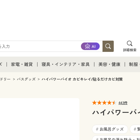
詳細検索
ズ
家電・雑貨
寝具・インテリア・家具
美容・健康
制服
て
ズ通販すべて
家電・雑貨すべて
寝具・インテリア・家具通販すべて
美容・健康通販すべ
制服
ドリー
バスグッズ
ハイパワーバイオ カビキレイ/貼るだけカビ対策
ズファッション
家電
家具・収納
美容・健康・サプリ
制服
443件
ズ下着
キッチン・雑貨・日用品
寝具・ベッド
ジュ
ハイパワーバ
着
カーテン・ラグ・ファブリック
お風呂グッズ
#
#
お風呂の汚れ防止・お
#