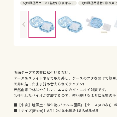
A(お風呂用ケース+詰替) ◎ 在庫あり
B(お風呂用詰替) ◎ 在庫
両面テープで天井に貼付けるだけ。
ケースをスライドさせて取り外し、ケースのフタを開けて簡単
天井に貼ったまま詰め替えられてラクチン!
天然由来で体にやさしい、エコなカビ・ニオイ対策です。
活性化したバイオが定着するので、使い続けるほどにお家のキ
■［中身］珪藻土・微生物(バチルス菌属) ［ケース(Aのみ)］
■［サイズ(約cm)］A/11.2×10.4×厚み1.8 B/6.5×6.5