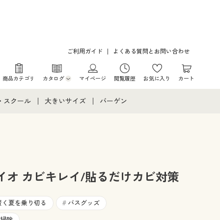
ご利用ガイド
よくある質問とお問い合わせ
商品カテゴリ
カタログ
マイページ
閲覧履歴
お気に入り
カート
カタログ・チラシからのご注文
・スクール
大きいサイズ
バーゲン
デジタルカタログ
て
・スクールすべて
大きいサイズ通販すべて
バーゲンセール
カタログ無料プレゼント
メント
・学生服
大きいサイズ レディース服
シークレットセール
ニア・ティーンズ下着
大きいサイズ レディース下着
イオ カビキレイ/貼るだけカビ対策
大きいサイズ メンズ
賢く夏を乗り切る
バスグッズ
#
掃除