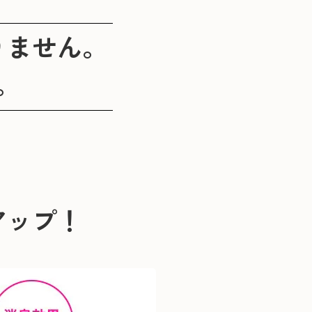
りません。
。
アップ！