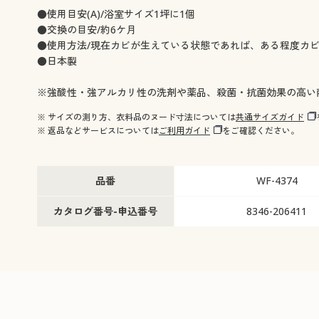
●使用目安(A)/浴室サイズ1坪に1個
●交換の目安/約6ケ月
●使用方法/現在カビが生えている状態であれば、ある程度カ
●日本製
※強酸性・強アルカリ性の洗剤や薬品、殺菌・抗菌効果の高い
※ サイズの測り方、衣料品のヌード寸法については
共通サイズガイド
※ 返品などサービスについては
ご利用ガイド
をご確認ください。
品番
WF-4374
カタログ番号-申込番号
8346-206411