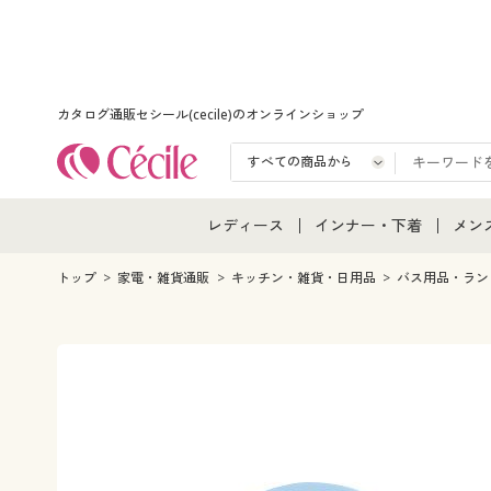
カタログ通販セシール(cecile)のオンラインショップ
レディース
インナー・下着
メン
レディース通販すべて
インナー・下着通販すべ
メン
トップ
家電・雑貨通販
キッチン・雑貨・日用品
バス用品・ラン
レディースファッション
女性下着
メン
女性下着
メンズ下着
メン
ジュニア・ティーンズ下