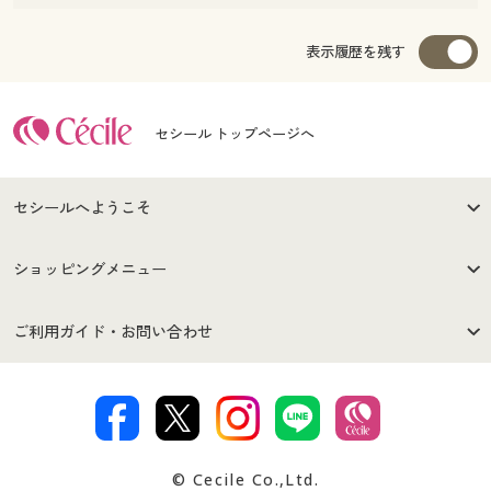
表示履歴を残す
セシール トップページへ
セシールへようこそ
はじめての方へ
ご利用環境について
ショッピングメニュー
セシールご利用規約
プライバシーポリシー
商品カテゴリ
バーゲンセール
ご利用ガイド・お問い合わせ
特定商取引法に基づく表示
古物営業法に基づく表示
カタログ・チラシからのご注
デジタルカタログ
ご注文は
お届けは
文
著作権・商標について
会社案内
交換・返品は
お支払は
カタログ無料プレゼント
特集一覧
© Cecile Co.,Ltd.