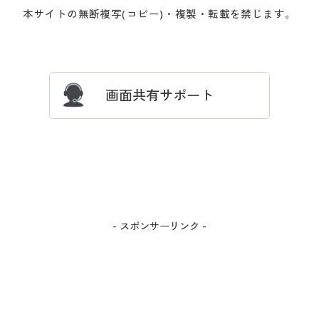
会員登録・お客様情報変更に
お客様番号・パスワードをお
本サイトの無断複写(コピー)・複製・転載を禁じます。
プレゼント＆キャンペーン
サイトマップ
ついて
忘れの場合
サイズガイド
よくある質問とお問い合わせ
画面共有サポート
- スポンサーリンク -
カラー・サイズを選択しカートに入れる