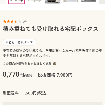
カタログ無料プレゼント
マイページ
会員メニュー
閲覧履歴
2件
マイページ
積み重ねても受け取れる宅配ボックス
お気に入り
閲覧履歴
防犯・防災グッズ
#
サポート
お気に入り
不在時の荷物の受け取りも、防犯対策もこれ一台で解決!置き配の不
安を解消する宅配ボックスです。
ご利用ガイド
サポート
この商品の情報をもっと詳しく見る
よくある質問とお問い合わせ
ご利用ガイド
8,778
円
税抜価格 7,980円
(税込)
よくある質問とお問い合わせ
別配送料 :
1,500
円(税込)