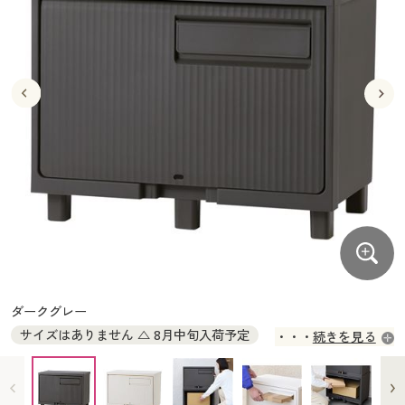
大きいサイズ
制服・スクールすべて
美容・健康・サプリメント
寝具・ベッド
制服・スクール
美容・健康通販すべて
家具・収納
キッチン・雑貨・日用品
バーゲン
大きいサイズ通販すべて
制服・学生服
カーテン・ラグ・ファブリック
大きいサイズ
制服・スクールすべて
美容・健康・サプリメント
寝具・ベッド
詳細検索
バーゲンセール
大きいサイズ レディース服
ジュニア・ティーンズ下着
バーゲン
大きいサイズ通販すべて
制服・学生服
カーテン・ラグ・ファブリック
商品カテゴリ一覧
シークレットセール
大きいサイズ レディース下着
詳細検索
バーゲンセール
大きいサイズ レディース服
ジュニア・ティーンズ下着
カタログ
大きいサイズ メンズ
商品カテゴリ一覧
シークレットセール
大きいサイズ レディース下着
カタログ・チラシからのご注文
カタログ
大きいサイズ 事務・制服
大きいサイズ メンズ
デジタルカタログ
カタログ・チラシからのご注文
ダークグレー
大きいサイズ 事務・制服
サイズはありません △ 8月中旬入荷予定
続きを見る
カタログ無料プレゼント
デジタルカタログ
会員メニュー