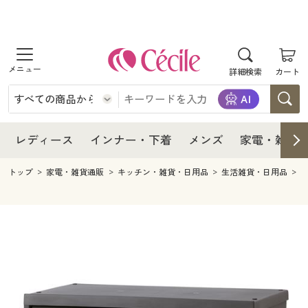
商品を探す
レディース
商品を探す
詳細検索
カート
インナー・下着
レディース通販すべて
レディース
メンズ
インナー・下着通販すべて
レディースファッション
インナー・下着
レディース通販すべて
レディース
インナー・下着
メンズ
家電・雑貨
家電・雑貨
メンズ通販すべて
女性下着
女性下着
メンズ
インナー・下着通販すべて
レディースファッション
トップ
家電・雑貨通販
キッチン・雑貨・日用品
生活雑貨・日用品
寝具・インテリア・家具
家電・雑貨すべて
メンズファッション
メンズ下着
家電・雑貨
メンズ通販すべて
女性下着
女性下着
美容・健康
寝具・インテリア・家具通販すべて
家電
メンズ下着
ジュニア・ティーンズ下着
寝具・インテリア・家具
家電・雑貨すべて
メンズファッション
メンズ下着
制服・スクール
美容・健康通販すべて
家具・収納
キッチン・雑貨・日用品
美容・健康
寝具・インテリア・家具通販すべて
家電
メンズ下着
ジュニア・ティーンズ下着