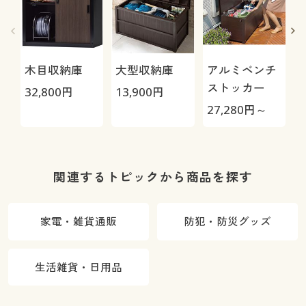
木目収納庫
大型収納庫
アルミベンチ
ストッカー
32,800
円
13,900
円
27,280
円～
1
関連するトピックから商品を探す
家電・雑貨通販
防犯・防災グッズ
生活雑貨・日用品