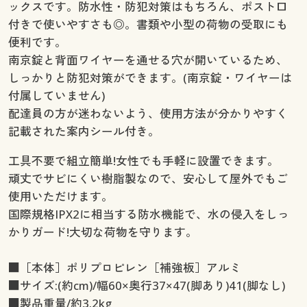
ックスです。防水性・防犯対策はもちろん、ポスト口
付きで使いやすさも◎。書類や小型の荷物の受取にも
便利です。
南京錠と背面ワイヤーを通せる穴が開いているため、
しっかりと防犯対策ができます。(南京錠・ワイヤーは
付属していません)
配達員の方が迷わないよう、使用方法が分かりやすく
記載された案内シール付き。
工具不要で組立簡単!女性でも手軽に設置できます。
頑丈でサビにくい樹脂製なので、安心して屋外でもご
使用いただけます。
国際規格IPX2に相当する防水機能で、水の侵入をしっ
かりガード!大切な荷物を守ります。
■［本体］ポリプロピレン［補強板］アルミ
■サイズ:(約cm)/幅60×奥行37×47(脚あり)41(脚なし)
■製品重量/約3.2kg