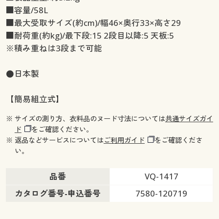
■容量/58L
■最大受取サイズ(約cm)/幅46×奥行33×高さ29
■耐荷重(約kg)/最下段:15 2段目以降:5 天板:5
※積み重ねは3段まで可能
●日本製
【簡易組立式】
※ サイズの測り方、衣料品のヌード寸法については
共通サイズガイ
ド
をご確認ください。
※ 返品などサービスについては
ご利用ガイド
をご確認くださ
い。
品番
VQ-1417
カタログ番号-申込番号
7580-120719