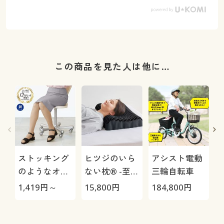
この商品を見た人は他に…
ストッキング
ヒツジのいら
アシスト電動
のようなオフ
ない枕® -至
三輪自転車
ィスタイツ同
極-
H
1,419
円～
15,800
円
184,800
円
4
色3足組・40
0
デニール