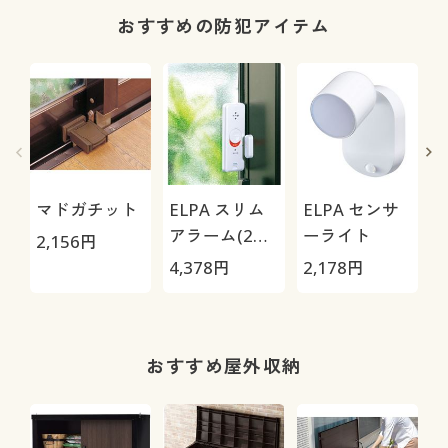
おすすめの防犯アイテム
マドガチット
ELPA スリム
ELPA センサ
アラーム(2個
ーライト
2,156
円
2
組)
4,378
円
2,178
円
おすすめ屋外収納