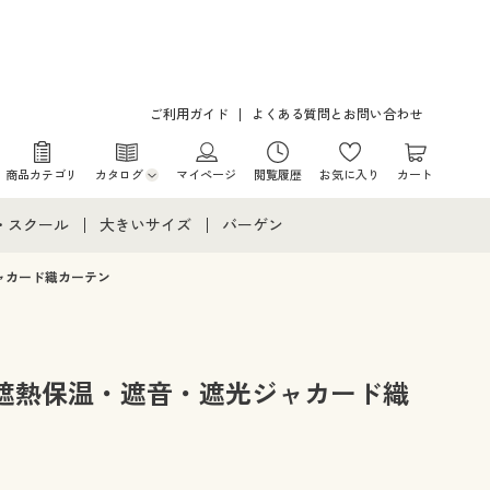
ご利用ガイド
よくある質問とお問い合わせ
商品カテゴリ
カタログ
マイページ
閲覧履歴
お気に入り
カート
カタログ・チラシからのご注文
・スクール
大きいサイズ
バーゲン
デジタルカタログ
て
・スクールすべて
大きいサイズ通販すべて
バーゲンセール
ャカード織カーテン
カタログ無料プレゼント
メント
・学生服
大きいサイズ レディース服
シークレットセール
ニア・ティーンズ下着
大きいサイズ レディース下着
遮熱保温・遮音・遮光ジャカード織
大きいサイズ メンズ