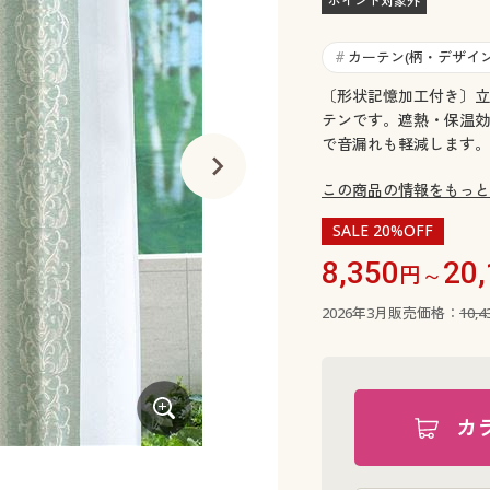
ポイント対象外
カーテン(柄・デザイン
#
〔形状記憶加工付き〕立
テンです。遮熱・保温効
で音漏れも軽減します。
この商品の情報をもっと
SALE 20%OFF
8,350
20
円～
2026年3月販売価格：
10,
カ
ライトピンク