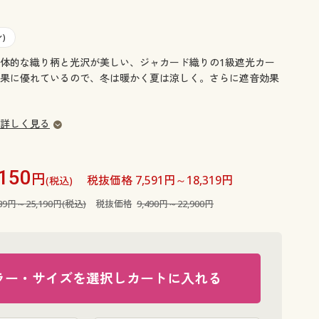
大きいサイズ 事務・制服
)
体的な織り柄と光沢が美しい、ジャカード織りの1級遮光カー
果に優れているので、冬は暖かく夏は涼しく。さらに遮音効果
詳しく見る
,150
円
税抜価格 7,591円～18,319円
(税込)
439円～25,190円(税込)
税抜価格
9,490円～22,900円
ラー・サイズを選択しカートに入れる
ライムグリ