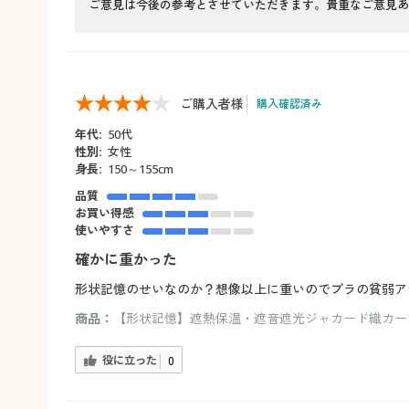
ご意見は今後の参考とさせていただきます。貴重なご意見あ
ご購入者様
購入確認済み
年代:
50代
性別:
女性
身長:
150～155cm
品質
お買い得感
使いやすさ
確かに重かった
形状記憶のせいなのか？想像以上に重いのでプラの貧弱ア
商品：
【形状記憶】遮熱保温・遮音遮光ジャカード織カーテン
役に立った
0