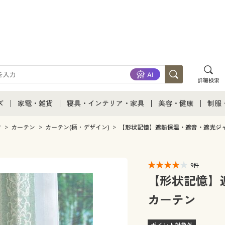
詳細検索
ズ
家電・雑貨
寝具・インテリア・家具
美容・健康
制服
て
ズ通販すべて
家電・雑貨すべて
寝具・インテリア・家具通販すべて
美容・健康通販すべ
制服
ク
カーテン
カーテン(柄・デザイン)
【形状記憶】遮熱保温・遮音・遮光ジ
ズファッション
家電
家具・収納
美容・健康・サプリ
制服
9件
ズ下着
キッチン・雑貨・日用品
寝具・ベッド
ジュ
【形状記憶】
カーテン
着
カーテン・ラグ・ファブリック