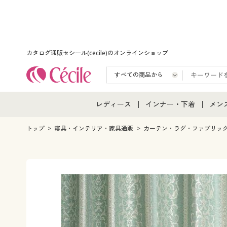
カタログ通販セシール(cecile)のオンラインショップ
レディース
インナー・下着
メン
レディース通販すべて
インナー・下着通販すべ
メン
トップ
寝具・インテリア・家具通販
カーテン・ラグ・ファブリッ
レディースファッション
女性下着
メン
女性下着
メンズ下着
メン
ジュニア・ティーンズ下