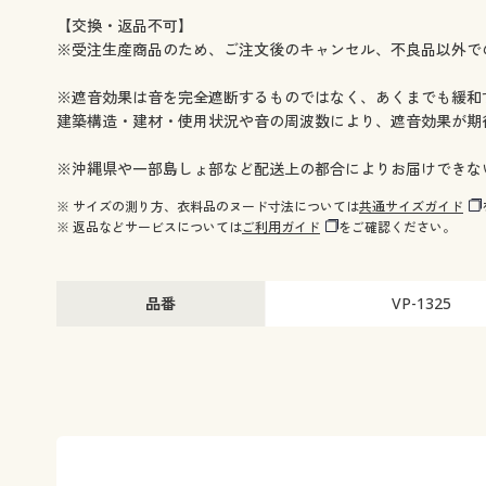
幅150×丈250cm(2枚組) ○ 在庫わずか
幅150×丈260cm(2枚
【交換・返品不可】
幅200×丈100cm(1枚物) ○ 在庫わずか
幅200×丈110cm(1枚
※受注生産商品のため、ご注文後のキャンセル、不良品以外で
幅200×丈120cm(1枚物) ○ 在庫わずか
幅200×丈135cm(1枚
幅200×丈150cm(1枚物) ○ 在庫わずか
幅200×丈170cm(1枚
※遮音効果は音を完全遮断するものではなく、あくまでも緩和
幅200×丈178cm(1枚物) ○ 在庫わずか
幅200×丈185cm(1枚
建築構造・建材・使用状況や音の周波数により、遮音効果が期
幅200×丈190cm(1枚物) ○ 在庫わずか
幅200×丈195cm(1枚物
幅200×丈200cm(1枚物) ○ 在庫わずか
幅200×丈210cm(1枚
※沖縄県や一部島しょ部など配送上の都合によりお届けできな
幅200×丈215cm(1枚物) ○ 在庫わずか
幅200×丈220cm(1枚物
※ サイズの測り方、衣料品のヌード寸法については
共通サイズガイド
幅200×丈225cm(1枚物) ○ 在庫わずか
幅200×丈230cm(1枚
※ 返品などサービスについては
ご利用ガイド
をご確認ください。
幅200×丈240cm(1枚物) ○ 在庫わずか
幅200×丈250cm(1枚
幅200×丈260cm(1枚物) ○ 在庫わずか
品番
VP-1325