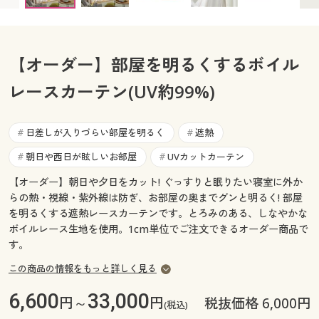
カタログ無料プレゼント
マイページ
会員メニュー
【オーダー】部屋を明るくするボイル
閲覧履歴
マイページ
レースカーテン(UV約99%)
お気に入り
閲覧履歴
日差しが入りづらい部屋を明るく
遮熱
#
#
サポート
お気に入り
朝日や西日が眩しいお部屋
UVカットカーテン
#
#
ご利用ガイド
【オーダー】朝日や夕日をカット! ぐっすりと眠りたい寝室に外か
サポート
らの熱・視線・紫外線は防ぎ、お部屋の奥までグンと明るく! 部屋
よくある質問とお問い合わせ
を明るくする遮熱レースカーテンです。とろみのある、しなやかな
ご利用ガイド
ボイルレース生地を使用。1cm単位でご注文できるオーダー商品で
す。
よくある質問とお問い合わせ
この商品の情報をもっと詳しく見る
6,600
33,000
円～
円
税抜価格 6,000円
(税込)