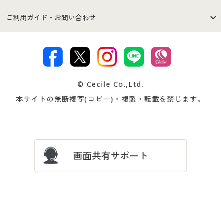
セシールご利用規約
プライバシーポリシー
商品カテゴリ
バーゲンセール
ご利用ガイド・お問い合わせ
特定商取引法に基づく表示
古物営業法に基づく表示
カタログ・チラシからのご注
デジタルカタログ
ご注文は
お届けは
文
著作権・商標について
会社案内
交換・返品は
お支払は
カタログ無料プレゼント
特集一覧
© Cecile Co.,Ltd.
会員登録・お客様情報変更に
お客様番号・パスワードをお
本サイトの無断複写(コピー)・複製・転載を禁じます。
プレゼント＆キャンペーン
サイトマップ
ついて
忘れの場合
サイズガイド
よくある質問とお問い合わせ
画面共有サポート