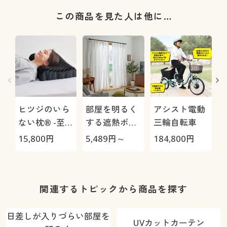
この商品を見た人は他に…
ヒツジのいら
部屋を明るく
アシスト電動
ない枕® -至
する遮熱ボイ
三輪自転車
極-
ルレースカー
15,800
円
5,489
円～
184,800
円
1
テン(UV約
99%)
関連するトピックから商品を探す
日差しが入りづらい部屋を
UVカットカーテン