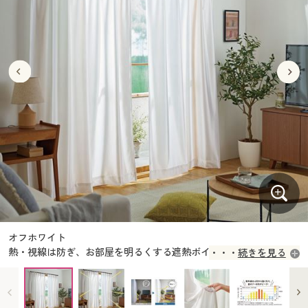
大きいサイズ
制服・スクールすべて
美容・健康・サプリメント
寝具・ベッド
制服・スクール
美容・健康通販すべて
家具・収納
キッチン・雑貨・日用品
バーゲン
大きいサイズ通販すべて
制服・学生服
カーテン・ラグ・ファブリック
大きいサイズ
制服・スクールすべて
美容・健康・サプリメント
寝具・ベッド
詳細検索
バーゲンセール
大きいサイズ レディース服
ジュニア・ティーンズ下着
バーゲン
大きいサイズ通販すべて
制服・学生服
カーテン・ラグ・ファブリック
商品カテゴリ一覧
シークレットセール
大きいサイズ レディース下着
詳細検索
バーゲンセール
大きいサイズ レディース服
ジュニア・ティーンズ下着
カタログ
大きいサイズ メンズ
商品カテゴリ一覧
シークレットセール
大きいサイズ レディース下着
カタログ・チラシからのご注文
カタログ
大きいサイズ 事務・制服
大きいサイズ メンズ
デジタルカタログ
カタログ・チラシからのご注文
オフホワイト
大きいサイズ 事務・制服
熱・視線は防ぎ、お部屋を明るくする遮熱ボイルレースカーテンで
続きを見る
カタログ無料プレゼント
す。
デジタルカタログ
会員メニュー