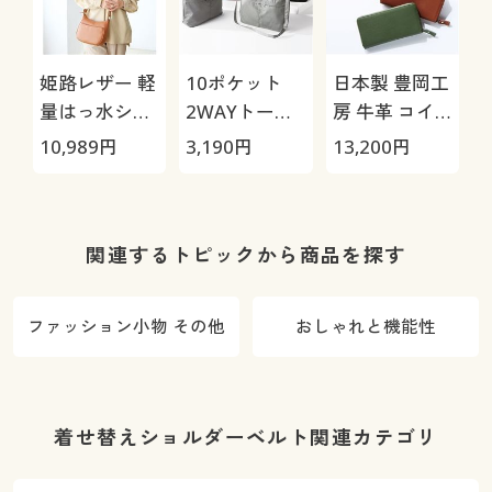
姫路レザー 軽
10ポケット
日本製 豊岡工
量はっ水ショ
2WAYトート
房 牛革 コイ
ルダーバッグ
バッグ
ンが分けられ
10,989
円
3,190
円
13,200
円
る長財布
関連するトピックから商品を探す
ファッション小物 その他
おしゃれと機能性
着せ替えショルダーベルト関連カテゴリ