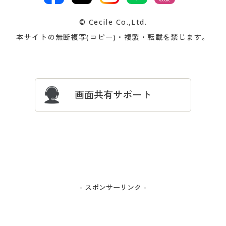
交換・返品は
お支払は
カタログ無料プレゼント
特集一覧
© Cecile Co.,Ltd.
会員登録・お客様情報変更に
お客様番号・パスワードをお
本サイトの無断複写(コピー)・複製・転載を禁じます。
プレゼント＆キャンペーン
サイトマップ
ついて
忘れの場合
サイズガイド
よくある質問とお問い合わせ
画面共有サポート
- スポンサーリンク -