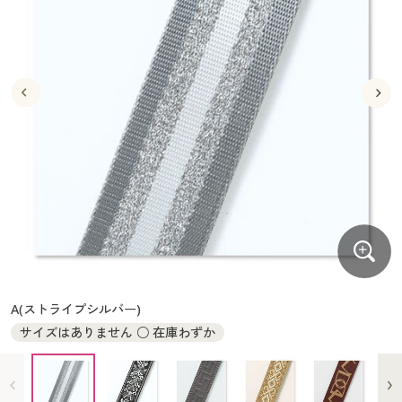
大きいサイズ
制服・スクールすべて
美容・健康・サプリメント
寝具・ベッド
制服・スクール
美容・健康通販すべて
家具・収納
キッチン・雑貨・日用品
バーゲン
大きいサイズ通販すべて
制服・学生服
カーテン・ラグ・ファブリック
大きいサイズ
制服・スクールすべて
美容・健康・サプリメント
寝具・ベッド
詳細検索
バーゲンセール
大きいサイズ レディース服
ジュニア・ティーンズ下着
バーゲン
大きいサイズ通販すべて
制服・学生服
カーテン・ラグ・ファブリック
商品カテゴリ一覧
シークレットセール
大きいサイズ レディース下着
詳細検索
バーゲンセール
大きいサイズ レディース服
ジュニア・ティーンズ下着
カタログ
大きいサイズ メンズ
商品カテゴリ一覧
シークレットセール
大きいサイズ レディース下着
カタログ・チラシからのご注文
カタログ
大きいサイズ 事務・制服
大きいサイズ メンズ
デジタルカタログ
カタログ・チラシからのご注文
A(ストライプシルバー)
大きいサイズ 事務・制服
サイズはありません ○ 在庫わずか
カタログ無料プレゼント
デジタルカタログ
会員メニュー