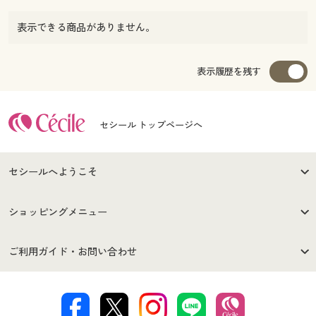
表示できる商品がありません。
表示履歴を残す
セシール トップページへ
セシールへようこそ
はじめての方へ
ご利用環境について
ショッピングメニュー
セシールご利用規約
プライバシーポリシー
商品カテゴリ
バーゲンセール
ご利用ガイド・お問い合わせ
特定商取引法に基づく表示
古物営業法に基づく表示
カタログ・チラシからのご注
デジタルカタログ
ご注文は
お届けは
文
著作権・商標について
会社案内