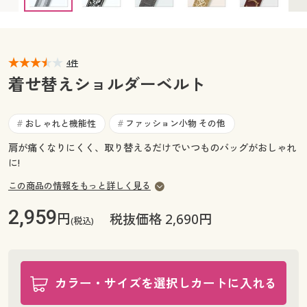
カタログ無料プレゼント
マイページ
会員メニュー
閲覧履歴
4件
マイページ
着せ替えショルダーベルト
お気に入り
閲覧履歴
おしゃれと機能性
ファッション小物 その他
#
#
サポート
お気に入り
肩が痛くなりにくく、取り替えるだけでいつものバッグがおしゃれ
に!
ご利用ガイド
サポート
この商品の情報をもっと詳しく見る
よくある質問とお問い合わせ
ご利用ガイド
2,959
円
税抜価格 2,690円
(税込)
よくある質問とお問い合わせ
カラー・サイズを選択しカートに入れる