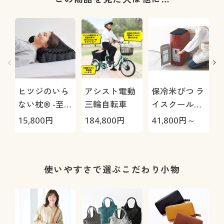
ヒツジのいら
アシスト電動
保冷米びつ ラ
ない枕® -至
三輪自転車
イスクール
極-
HRC-
15,800
円
184,800
円
41,800
円～
2
05S/HRC-10S
使いやすさで選ぶこだわり小物