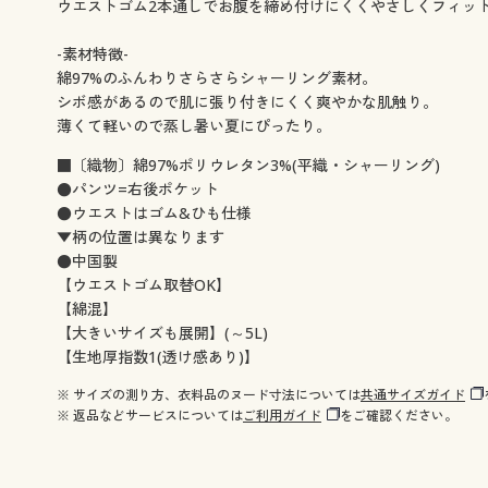
ウエストゴム2本通しでお腹を締め付けにくくやさしくフィッ
-素材特徴-
綿97%のふんわりさらさらシャーリング素材。
シボ感があるので肌に張り付きにくく爽やかな肌触り。
薄くて軽いので蒸し暑い夏にぴったり。
■〔織物〕綿97%ポリウレタン3%(平織・シャーリング)
●パンツ=右後ポケット
●ウエストはゴム&ひも仕様
▼柄の位置は異なります
●中国製
【ウエストゴム取替OK】
【綿混】
【大きいサイズも展開】(～5L)
【生地厚指数1(透け感あり)】
※ サイズの測り方、衣料品のヌード寸法については
共通サイズガイド
※ 返品などサービスについては
ご利用ガイド
をご確認ください。