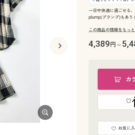
一日中快適に過ごせる、
plump(プランプ)もあ
この商品の情報をもっと
4,389
5,4
円～
カ
お気に入
カーキ系