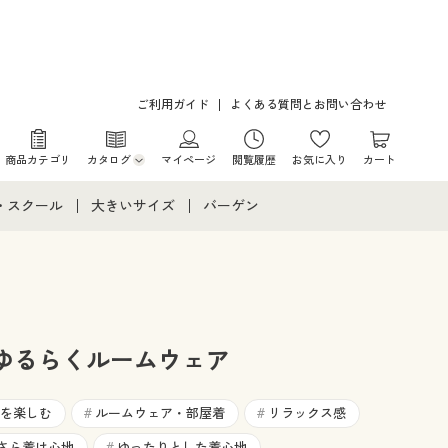
ご利用ガイド
よくある質問とお問い合わせ
商品カテゴリ
カタログ
マイページ
閲覧履歴
お気に入り
カート
カタログ・チラシからのご注文
・スクール
大きいサイズ
バーゲン
デジタルカタログ
て
・スクールすべて
大きいサイズ通販すべて
バーゲンセール
カタログ無料プレゼント
メント
・学生服
大きいサイズ レディース服
シークレットセール
ニア・ティーンズ下着
大きいサイズ レディース下着
ゆるらくルームウェア
大きいサイズ メンズ
を楽しむ
ルームウェア・部屋着
リラックス感
#
#
さら着け心地
ゆったりとした着心地
#