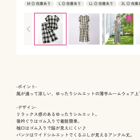
M ◎ 在庫あり
L ◎ 在庫あり
LL ◎ 在庫あり
3L ◎ 在
-ポイント-
風が通って涼しい、ゆったりシルエットの薄手ルームウェア上
-デザイン-
リラックス感のあるゆったりシルエット。
後衿ぐりはゴム入りで着脱簡単。
袖口はゴム入りで脇が見えにくい♪
パンツはワイドシルエットでくるぶしが見えるアンクル丈。