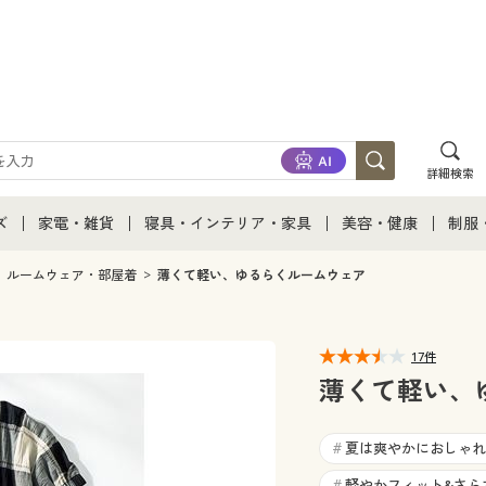
詳細検索
ズ
家電・雑貨
寝具・インテリア・家具
美容・健康
制服
て
ズ通販すべて
家電・雑貨すべて
寝具・インテリア・家具通販すべて
美容・健康通販すべ
制服
ルームウェア・部屋着
薄くて軽い、ゆるらくルームウェア
ズファッション
家電
家具・収納
美容・健康・サプリ
制服
17件
ズ下着
キッチン・雑貨・日用品
寝具・ベッド
ジュ
薄くて軽い、
着
カーテン・ラグ・ファブリック
夏は爽やかにおしゃれ
#
軽やかフィット&さら
#