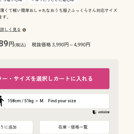
大きいサイズ 事務・制服
薄くて軽い簡単おしゃれなおうち服♪ふっくらさん対応サイズ
ります。
詳しく見る
89
円
税抜価格 3,990円～4,990円
(税込)
ラー・サイズを選択しカートに入れる
158cm / 51kg
M
Find your size
りに追加
在庫・価格一覧
カーキ系