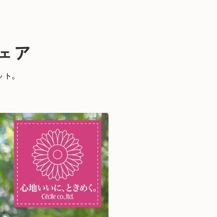
ェア
ット。