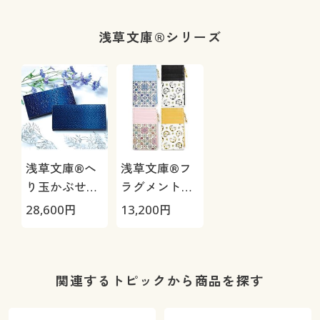
丈深め)
浅草文庫®シリーズ
浅草文庫®へ
浅草文庫®フ
り玉かぶせ長
ラグメントケ
財布 藍染
ース
28,600
円
13,200
円
関連するトピックから商品を探す