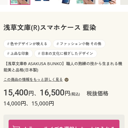
カタログ無料プレゼント
マイページ
会員メニュー
浅草文庫(R)スマホケース 藍染
閲覧履歴
マイページ
お気に入り
色やデザインが映える
ファッション小物 その他
#
#
閲覧履歴
上品な印象
日本の文化に根ざしたデザイン
#
#
サポート
お気に入り
【浅草文庫® ASAKUSA BUNKO】職人の熟練の技から生まれる機
ご利用ガイド
能美と品格(日本製)
サポート
この商品の情報をもっと詳しく見る
よくある質問とお問い合わせ
ご利用ガイド
15,400
16,500
円、
円
税抜価格
(税込)
14,000円、15,000円
よくある質問とお問い合わせ