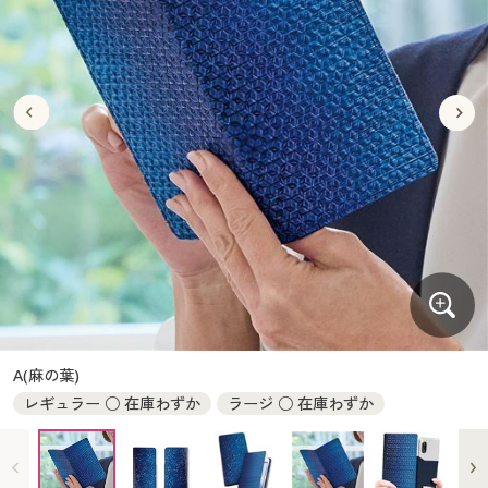
大きいサイズ
制服・スクールすべて
美容・健康・サプリメント
寝具・ベッド
制服・スクール
美容・健康通販すべて
家具・収納
キッチン・雑貨・日用品
バーゲン
大きいサイズ通販すべて
制服・学生服
カーテン・ラグ・ファブリック
大きいサイズ
制服・スクールすべて
美容・健康・サプリメント
寝具・ベッド
詳細検索
バーゲンセール
大きいサイズ レディース服
ジュニア・ティーンズ下着
バーゲン
大きいサイズ通販すべて
制服・学生服
カーテン・ラグ・ファブリック
商品カテゴリ一覧
シークレットセール
大きいサイズ レディース下着
詳細検索
バーゲンセール
大きいサイズ レディース服
ジュニア・ティーンズ下着
カタログ
大きいサイズ メンズ
商品カテゴリ一覧
シークレットセール
大きいサイズ レディース下着
カタログ・チラシからのご注文
カタログ
大きいサイズ 事務・制服
大きいサイズ メンズ
デジタルカタログ
カタログ・チラシからのご注文
A(麻の葉)
大きいサイズ 事務・制服
レギュラー ○ 在庫わずか
ラージ ○ 在庫わずか
カタログ無料プレゼント
デジタルカタログ
会員メニュー