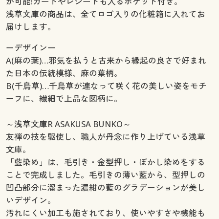
が可能!カードやレシートも入るポケット付き。
浅草文庫の商品は、全てロゴ入りの化粧箱に入れてお
届けします。
ーデザインー
A(麻の葉)…邪気を払うと古来から縁起の良さで好まれ
た日本の伝統模様、麻の葉柄。
B(千鳥草)…千鳥草が連なって咲く花の美しい姿をモチ
ーフに、繊細で上品な図柄に。
～浅草文庫R ASAKUSA BUNKO～
友禅の技を駆使し、職人が丹念に作り上げている浅草
文庫。
「藍染め」は、毛引き・金型押し・ぼかし染めをする
ことで完成しました。毛引きの薄い藍から、型押しの
凹凸部分に溜まった濃紺の藍のグラデーションが美し
いデザイン。
汚れにくい加工も施されており、使いやすさや機能も