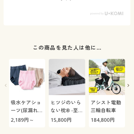
この商品を見た人は他に…
吸水ケアショ
ヒツジのいら
アシスト電動
ーツ(尿漏れケ
ない枕® -至
三輪自転車
アパンツ・～
極-
H
2,189
円～
15,800
円
184,800
円
4
15CC)(日本
0
製・はきこみ