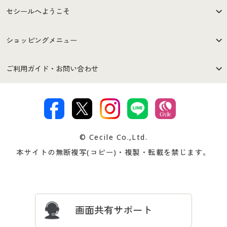
セシールへようこそ
はじめての方へ
ご利用環境について
ショッピングメニュー
セシールご利用規約
プライバシーポリシー
商品カテゴリ
バーゲンセール
ご利用ガイド・お問い合わせ
特定商取引法に基づく表示
古物営業法に基づく表示
カタログ・チラシからのご注
デジタルカタログ
ご注文は
お届けは
文
著作権・商標について
会社案内
交換・返品は
お支払は
カタログ無料プレゼント
特集一覧
© Cecile Co.,Ltd.
会員登録・お客様情報変更に
お客様番号・パスワードをお
本サイトの無断複写(コピー)・複製・転載を禁じます。
プレゼント＆キャンペーン
サイトマップ
ついて
忘れの場合
サイズガイド
よくある質問とお問い合わせ
画面共有サポート