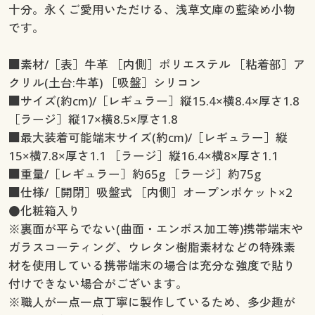
十分。永くご愛用いただける、浅草文庫の藍染め小物
です。
■素材/［表］牛革 ［内側］ポリエステル ［粘着部］ア
クリル(土台:牛革) ［吸盤］シリコン
■サイズ(約cm)/［レギュラー］縦15.4×横8.4×厚さ1.8
［ラージ］縦17×横8.5×厚さ1.8
■最大装着可能端末サイズ(約cm)/［レギュラー］縦
15×横7.8×厚さ1.1 ［ラージ］縦16.4×横8×厚さ1.1
■重量/［レギュラー］約65g ［ラージ］約75g
■仕様/［開閉］吸盤式 ［内側］オープンポケット×2
●化粧箱入り
※裏面が平らでない(曲面・エンボス加工等)携帯端末や
ガラスコーティング、ウレタン樹脂素材などの特殊素
材を使用している携帯端末の場合は充分な強度で貼り
付けできない場合がございます。
※職人が一点一点丁寧に製作しているため、多少趣が