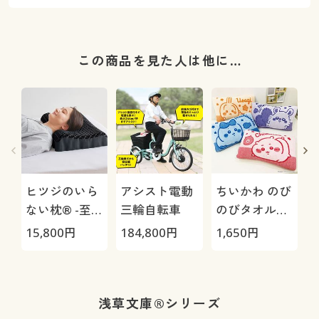
この商品を見た人は他に…
ヒツジのいら
アシスト電動
ちいかわ のび
ない枕® -至
三輪自転車
のびタオル地
極-
枕カバー
H
15,800
円
184,800
円
1,650
円
4
0
浅草文庫®シリーズ