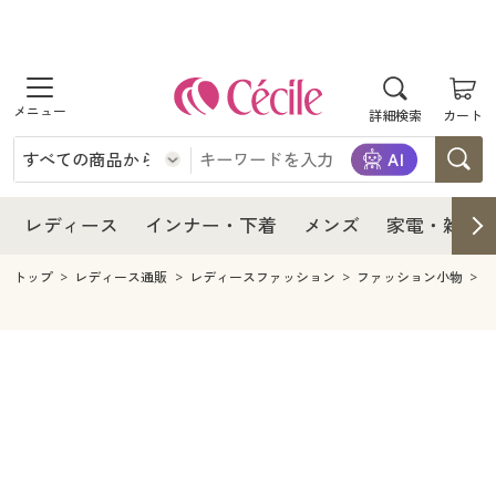
商品を探す
レディース
商品を探す
詳細検索
カート
インナー・下着
レディース通販すべて
レディース
メンズ
インナー・下着通販すべて
レディースファッション
インナー・下着
レディース通販すべて
レディース
インナー・下着
メンズ
家電・雑貨
家電・雑貨
メンズ通販すべて
女性下着
女性下着
メンズ
インナー・下着通販すべて
レディースファッション
トップ
レディース通販
レディースファッション
ファッション小物
寝具・インテリア・家具
家電・雑貨すべて
メンズファッション
メンズ下着
家電・雑貨
メンズ通販すべて
女性下着
女性下着
美容・健康
寝具・インテリア・家具通販すべて
家電
メンズ下着
ジュニア・ティーンズ下着
寝具・インテリア・家具
家電・雑貨すべて
メンズファッション
メンズ下着
制服・スクール
美容・健康通販すべて
家具・収納
キッチン・雑貨・日用品
美容・健康
寝具・インテリア・家具通販すべて
家電
メンズ下着
ジュニア・ティーンズ下着