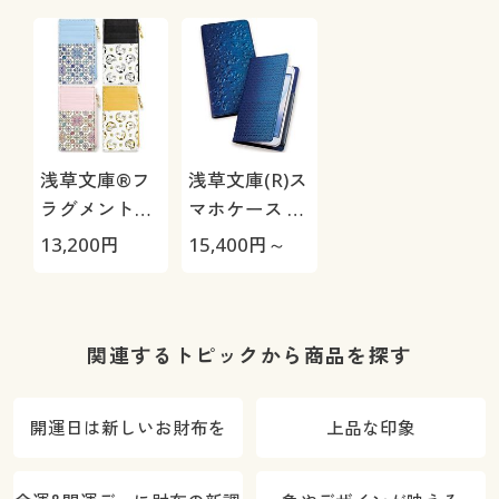
浅草文庫®フ
浅草文庫(R)ス
ラグメントケ
マホケース 藍
ース
染
13,200
円
15,400
円～
関連するトピックから商品を探す
開運日は新しいお財布を
上品な印象