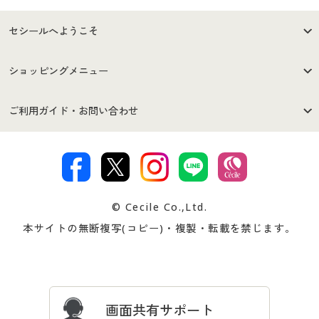
セシールへようこそ
はじめての方へ
ご利用環境について
ショッピングメニュー
セシールご利用規約
プライバシーポリシー
商品カテゴリ
バーゲンセール
ご利用ガイド・お問い合わせ
特定商取引法に基づく表示
古物営業法に基づく表示
カタログ・チラシからのご注
デジタルカタログ
ご注文は
お届けは
文
著作権・商標について
会社案内
交換・返品は
お支払は
カタログ無料プレゼント
特集一覧
© Cecile Co.,Ltd.
会員登録・お客様情報変更に
お客様番号・パスワードをお
本サイトの無断複写(コピー)・複製・転載を禁じます。
プレゼント＆キャンペーン
サイトマップ
ついて
忘れの場合
サイズガイド
よくある質問とお問い合わせ
画面共有サポート