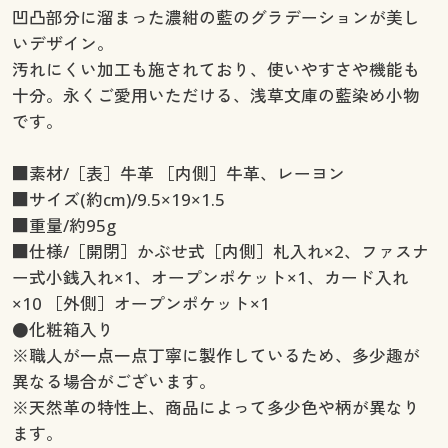
凹凸部分に溜まった濃紺の藍のグラデーションが美し
いデザイン。
汚れにくい加工も施されており、使いやすさや機能も
十分。永くご愛用いただける、浅草文庫の藍染め小物
です。
■素材/［表］牛革 ［内側］牛革、レーヨン
■サイズ(約cm)/9.5×19×1.5
■重量/約95g
■仕様/［開閉］かぶせ式［内側］札入れ×2、ファスナ
ー式小銭入れ×1、オープンポケット×1、カード入れ
×10 ［外側］オープンポケット×1
●化粧箱入り
※職人が一点一点丁寧に製作しているため、多少趣が
異なる場合がございます。
※天然革の特性上、商品によって多少色や柄が異なり
ます。