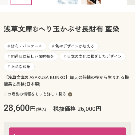
カタログ無料プレゼント
マイページ
会員メニュー
浅草文庫®へり玉かぶせ長財布 藍染
閲覧履歴
マイページ
お気に入り
財布・パスケース
色やデザインが映える
#
#
閲覧履歴
開運日は新しいお財布を
日本の文化に根ざしたデザイン
#
#
サポート
お気に入り
上品な印象
#
ご利用ガイド
【浅草文庫® ASAKUSA BUNKO】職人の熟練の技から生まれる機
サポート
能美と品格(日本製)
よくある質問とお問い合わせ
ご利用ガイド
この商品の情報をもっと詳しく見る
28,600
円
税抜価格 26,000円
(税込)
よくある質問とお問い合わせ