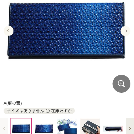
大きいサイズ
制服・スクールすべて
美容・健康・サプリメント
寝具・ベッド
制服・スクール
美容・健康通販すべて
家具・収納
キッチン・雑貨・日用品
バーゲン
大きいサイズ通販すべて
制服・学生服
カーテン・ラグ・ファブリック
大きいサイズ
制服・スクールすべて
美容・健康・サプリメント
寝具・ベッド
詳細検索
バーゲンセール
大きいサイズ レディース服
ジュニア・ティーンズ下着
バーゲン
大きいサイズ通販すべて
制服・学生服
カーテン・ラグ・ファブリック
商品カテゴリ一覧
シークレットセール
大きいサイズ レディース下着
詳細検索
バーゲンセール
大きいサイズ レディース服
ジュニア・ティーンズ下着
カタログ
大きいサイズ メンズ
商品カテゴリ一覧
シークレットセール
大きいサイズ レディース下着
カタログ・チラシからのご注文
カタログ
大きいサイズ 事務・制服
大きいサイズ メンズ
デジタルカタログ
カタログ・チラシからのご注文
A(麻の葉)
大きいサイズ 事務・制服
サイズはありません ○ 在庫わずか
カタログ無料プレゼント
デジタルカタログ
会員メニュー