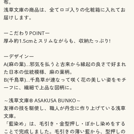
布。
浅草文庫の商品は、全てロゴ入りの化粧箱に入れてお
届けします。
ーこだわりPOINTー
厚み約1.5cmとスリムながらも、収納たっぷり!
ーデザインー
A(麻の葉)…邪気を払うと古来から縁起の良さで好まれ
た日本の伝統模様、麻の葉柄。
B(千鳥草)…千鳥草が連なって咲く花の美しい姿をモチ
ーフに、繊細で上品な図柄に。
～浅草文庫® ASAKUSA BUNKO～
友禅の技を駆使し、職人が丹念に作り上げている浅草
文庫。
「藍染め」は、毛引き・金型押し・ぼかし染めをする
ことで完成しました。毛引きの薄い藍から、型押しの